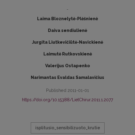
-
Laima Bloznelytė-Plėšnienė
Daiva sendiulienė
Jurgita Liutkevičiūtė-Navickienė
Laimutė Rutkovskienė
Valerijus Ostapenko
Narimantas Evaldas Samalavičius
Published 2011-01-01
https://doi.org/10.15388/LietChirur.2011.1.2077
isplitusio_sensibilizuoto_krutie