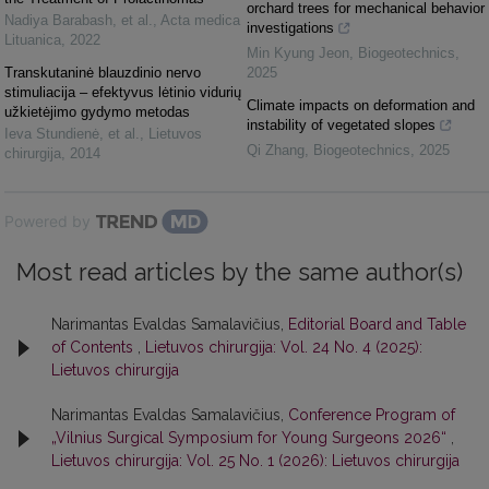
orchard trees for mechanical behavior
Nadiya Barabash, et al.
,
Acta medica
investigations
Lituanica
,
2022
Min Kyung Jeon
,
Biogeotechnics
,
Transkutaninė blauzdinio nervo
2025
stimuliacija – efektyvus lėtinio vidurių
Climate impacts on deformation and
užkietėjimo gydymo metodas
instability of vegetated slopes
Ieva Stundienė, et al.
,
Lietuvos
Qi Zhang
,
Biogeotechnics
,
2025
chirurgija
,
2014
Powered by
Most read articles by the same author(s)
Narimantas Evaldas Samalavičius,
Editorial Board and Table
of Contents
,
Lietuvos chirurgija: Vol. 24 No. 4 (2025):
Lietuvos chirurgija
Narimantas Evaldas Samalavičius,
Conference Program of
„Vilnius Surgical Symposium for Young Surgeons 2026“
,
Lietuvos chirurgija: Vol. 25 No. 1 (2026): Lietuvos chirurgija