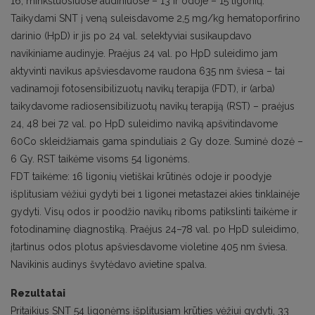
16, minkštuosiuose audiniuose – 13 ir odoje – 15 ligonių.
Taikydami SNT į veną suleisdavome 2,5 mg/kg hematoporfirino
darinio (HpD) ir jis po 24 val. selektyviai susikaupdavo
navikiniame audinyje. Praėjus 24 val. po HpD suleidimo jam
aktyvinti navikus apšviesdavome raudona 635 nm šviesa – tai
vadinamoji fotosensibilizuotų navikų terapija (FDT), ir (arba)
taikydavome radiosensibilizuotų navikų terapiją (RST) – praėjus
24, 48 bei 72 val. po HpD suleidimo naviką apšvitindavome
60Co skleidžiamais gama spinduliais 2 Gy doze. Suminė dozė –
6 Gy. RST taikėme visoms 54 ligonėms.
FDT taikėme: 16 ligonių vietiškai krūtinės odoje ir poodyje
išplitusiam vėžiui gydyti bei 1 ligonei metastazei akies tinklainėje
gydyti. Visų odos ir poodžio navikų riboms patikslinti taikėme ir
fotodinaminę diagnostiką. Praėjus 24–78 val. po HpD suleidimo,
įtartinus odos plotus apšviesdavome violetine 405 nm šviesa.
Navikinis audinys švytėdavo avietine spalva.
Rezultatai
Pritaikius SNT 54 ligonėms išplitusiam krūties vėžiui gydyti, 33