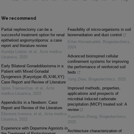
We recommend
Partial nephrectomy can be a
Feasibility of micro-organisms in soil
successful treatment option for renal
bioremediation and dust control
epithelioid angiomyolipoma: a case
Erfan Ahmadzadeh
,
Biogeotechnics
,
report and literature review
2024
Aurelija Liulytė, et al.
,
Acta medica
Advanced bioinspired cellular
Lituanica
,
2020
confinement systems for improving
Early Bilateral Gonadoblastoma in a
the performance of reinforced soil
Patient with Mixed Gonadal
beds
Dysgenesis (Karyotype 45,X/46,XY):
Yang Zhao
,
Biogeotechnics
,
2025
Case Report and Review of Literature
Ignas Trainavičius, et al.
,
Acta
Improved methods, properties,
medica Lituanica
,
2022
applications and prospects of
microbial induced carbonate
Appendicitis in a Newborn: Case
precipitation (MICP) treated soil: A
Report and Review of the Literature
review
Eleonora Ivanova, et al.
,
Acta medica
Xuanshuo Zhang
,
Biogeotechnics
,
Lituanica
,
2022
2025
Experience with Dopamine Agonists in
Architecture characterization of
the Treatment of Prolactinomas