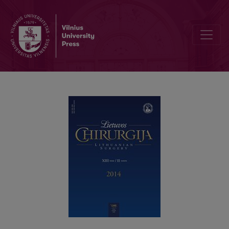
Išplitusio sensibilizuoto krūties vėžio diagnostika ir gydymas