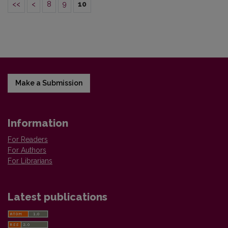
<<
<
8
9
10
Make a Submission
Information
For Readers
For Authors
For Librarians
Latest publications