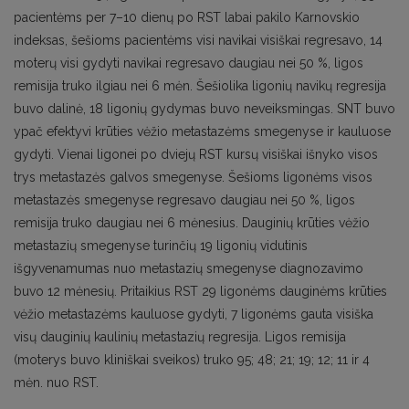
pacientėms per 7–10 dienų po RST labai pakilo Karnovskio
indeksas, šešioms pacientėms visi navikai visiškai regresavo, 14
moterų visi gydyti navikai regresavo daugiau nei 50 %, ligos
remisija truko ilgiau nei 6 mėn. Šešiolika ligonių navikų regresija
buvo dalinė, 18 ligonių gydymas buvo neveiksmingas. SNT buvo
ypač efektyvi krūties vėžio metastazėms smegenyse ir kauluose
gydyti. Vienai ligonei po dviejų RST kursų visiškai išnyko visos
trys metastazės galvos smegenyse. Šešioms ligonėms visos
metastazės smegenyse regresavo daugiau nei 50 %, ligos
remisija truko daugiau nei 6 mėnesius. Dauginių krūties vėžio
metastazių smegenyse turinčių 19 ligonių vidutinis
išgyvenamumas nuo metastazių smegenyse diagnozavimo
buvo 12 mėnesių. Pritaikius RST 29 ligonėms dauginėms krūties
vėžio metastazėms kauluose gydyti, 7 ligonėms gauta visiška
visų dauginių kaulinių metastazių regresija. Ligos remisija
(moterys buvo kliniškai sveikos) truko 95; 48; 21; 19; 12; 11 ir 4
mėn. nuo RST.