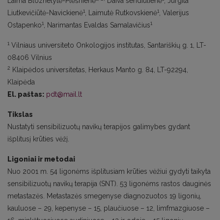
Laima Bloznelytė-Plėšnienė
Daiva sendiulienė
, Jurgita
1
1
Liutkevičiūtė-Navickienė
, Laimutė Rutkovskienė
, Valerijus
1
1
Ostapenko
, Narimantas Evaldas Samalavičius
1
Vilniaus universiteto Onkologijos institutas, Santariškių g. 1, LT-
08406 Vilnius
2
Klaipėdos universitetas, Herkaus Manto g. 84, LT-92294,
Klaipėda
El. paštas:
pdt@mail.lt
Tikslas
Nustatyti sensibilizuotų navikų terapijos galimybes gydant
išplitusį krūties vėžį.
Ligoniai ir metodai
Nuo 2001 m. 54 ligonėms išplitusiam krūties vėžiui gydyti taikyta
sensibilizuotų navikų terapija (SNT). 53 ligonėms rastos dauginės
metastazės. Metastazės smegenyse diagnozuotos 19 ligonių,
kauluose – 29, kepenyse – 15, plaučiuose – 12, limfmazgiuose –