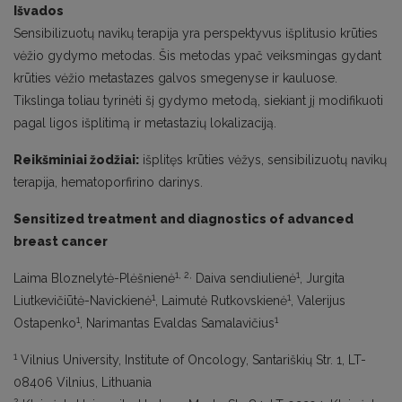
Išvados
Sensibilizuotų navikų terapija yra perspektyvus išplitusio krūties
vėžio gydymo metodas. Šis metodas ypač veiksmingas gydant
krūties vėžio metastazes galvos smegenyse ir kauluose.
Tikslinga toliau tyrinėti šį gydymo metodą, siekiant jį modifikuoti
pagal ligos išplitimą ir metastazių lokalizaciją.
Reikšminiai žodžiai:
išplitęs krūties vėžys, sensibilizuotų navikų
terapija, hematoporfirino darinys.
Sensitized treatment and diagnostics of advanced
breast cancer
1, 2,
1
Laima Bloznelytė-Plėšnienė
Daiva sendiulienė
, Jurgita
1
1
Liutkevičiūtė-Navickienė
, Laimutė Rutkovskienė
, Valerijus
1
1
Ostapenko
, Narimantas Evaldas Samalavičius
1
Vilnius University, Institute of Oncology, Santariškių Str. 1, LT-
08406 Vilnius, Lithuania
2