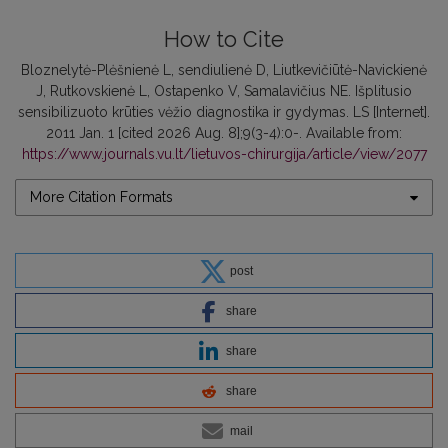
How to Cite
Bloznelytė-Plėšnienė L, sendiulienė D, Liutkevičiūtė-Navickienė
J, Rutkovskienė L, Ostapenko V, Samalavičius NE. Išplitusio
sensibilizuoto krūties vėžio diagnostika ir gydymas. LS [Internet].
2011 Jan. 1 [cited 2026 Aug. 8];9(3-4):0-. Available from:
https://www.journals.vu.lt/lietuvos-chirurgija/article/view/2077
More Citation Formats
post
share
share
share
mail