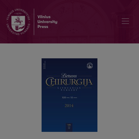
Išplitusio sensibilizuoto krūties vėžio diagnostika ir gydymas