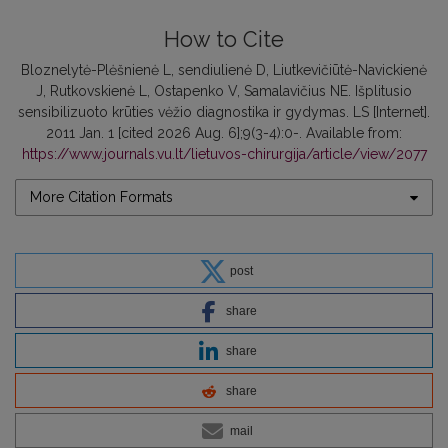
How to Cite
Bloznelytė-Plėšnienė L, sendiulienė D, Liutkevičiūtė-Navickienė
J, Rutkovskienė L, Ostapenko V, Samalavičius NE. Išplitusio
sensibilizuoto krūties vėžio diagnostika ir gydymas. LS [Internet].
2011 Jan. 1 [cited 2026 Aug. 6];9(3-4):0-. Available from:
https://www.journals.vu.lt/lietuvos-chirurgija/article/view/2077
More Citation Formats
post
share
share
share
mail