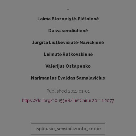
-
Laima Bloznelytė-Plėšnienė
Daiva sendiulienė
Jurgita Liutkevičiūtė-Navickienė
Laimutė Rutkovskienė
Valerijus Ostapenko
Narimantas Evaldas Samalavičius
Published 2011-01-01
https://doi.org/10.15388/LietChirur.2011.1.2077
isplitusio_sensibilizuoto_krutie