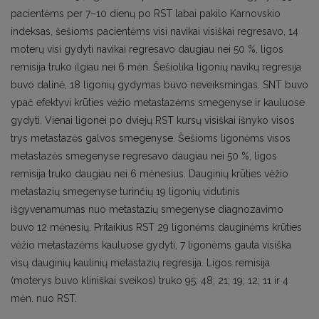
pacientėms per 7–10 dienų po RST labai pakilo Karnovskio
indeksas, šešioms pacientėms visi navikai visiškai regresavo, 14
moterų visi gydyti navikai regresavo daugiau nei 50 %, ligos
remisija truko ilgiau nei 6 mėn. Šešiolika ligonių navikų regresija
buvo dalinė, 18 ligonių gydymas buvo neveiksmingas. SNT buvo
ypač efektyvi krūties vėžio metastazėms smegenyse ir kauluose
gydyti. Vienai ligonei po dviejų RST kursų visiškai išnyko visos
trys metastazės galvos smegenyse. Šešioms ligonėms visos
metastazės smegenyse regresavo daugiau nei 50 %, ligos
remisija truko daugiau nei 6 mėnesius. Dauginių krūties vėžio
metastazių smegenyse turinčių 19 ligonių vidutinis
išgyvenamumas nuo metastazių smegenyse diagnozavimo
buvo 12 mėnesių. Pritaikius RST 29 ligonėms dauginėms krūties
vėžio metastazėms kauluose gydyti, 7 ligonėms gauta visiška
visų dauginių kaulinių metastazių regresija. Ligos remisija
(moterys buvo kliniškai sveikos) truko 95; 48; 21; 19; 12; 11 ir 4
mėn. nuo RST.