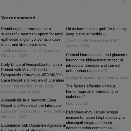
We recommend
Partial nephrectomy can be a
Orbicularis muscle graft for treating
successful treatment option for renal
deep glabellar rhytids
epithelioid angiomyolipoma: a case
Ana Carla de Souza Nery
,
RBO
report and literature review
Journal
,
2024
Aurelija Liulytė, et al.
,
Acta medica
Corneal biomechanics and glaucoma
Lituanica
,
2020
beyond the bidirectional impact of
Early Bilateral Gonadoblastoma in a
intraocular pressure and corneal
Patient with Mixed Gonadal
deformation response
Dysgenesis (Karyotype 45,X/46,XY):
Rodrigo Brazuna
,
RBO Journal
,
2022
Case Report and Review of Literature
Ignas Trainavičius, et al.
,
Acta
The factors affecting vitreous
medica Lituanica
,
2022
hemorrhage after vitrectomy in
diabetics
Appendicitis in a Newborn: Case
RBO Journal
Report and Review of the Literature
Eleonora Ivanova, et al.
,
Acta medica
Radiofrequency versus scalpel
Lituanica
,
2022
incision for upper blepharoplasty: a
clinicopathologic and photo
Experience with Dopamine Agonists in
documentation comparison
the Treatment of Prolactinomas