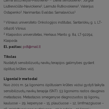
Laima Bloznelytė-Plėšnienė
Daiva sendiulienė
, Jurgita
1
1
Liutkevičiūtė-Navickienė
, Laimutė Rutkovskienė
, Valerijus
1
1
Ostapenko
, Narimantas Evaldas Samalavičius
1
Vilniaus universiteto Onkologijos institutas, Santariškių g. 1, LT-
08406 Vilnius
2
Klaipėdos universitetas, Herkaus Manto g. 84, LT-92294,
Klaipėda
El. paštas:
pdt@mail.lt
Tikslas
Nustatyti sensibilizuotų navikų terapijos galimybes gydant
išplitusį krūties vėžį.
Ligoniai ir metodai
Nuo 2001 m. 54 ligonėms išplitusiam krūties vėžiui gydyti taikyta
sensibilizuotų navikų terapija (SNT). 53 ligonėms rastos dauginės
metastazės. Metastazės smegenyse diagnozuotos 19 ligonių,
kauluose – 29, kepenyse – 15, plaučiuose – 12, limfmazgiuose –