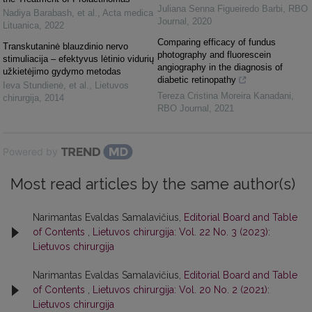
Juliana Senna Figueiredo Barbi
,
RBO
Nadiya Barabash, et al.
,
Acta medica
Journal
,
2020
Lituanica
,
2022
Comparing efficacy of fundus
Transkutaninė blauzdinio nervo
photography and fluorescein
stimuliacija – efektyvus lėtinio vidurių
angiography in the diagnosis of
užkietėjimo gydymo metodas
diabetic retinopathy
Ieva Stundienė, et al.
,
Lietuvos
Tereza Cristina Moreira Kanadani
,
chirurgija
,
2014
RBO Journal
,
2021
Powered by
Most read articles by the same author(s)
Narimantas Evaldas Samalavičius,
Editorial Board and Table
of Contents
,
Lietuvos chirurgija: Vol. 22 No. 3 (2023):
Lietuvos chirurgija
Narimantas Evaldas Samalavičius,
Editorial Board and Table
of Contents
,
Lietuvos chirurgija: Vol. 20 No. 2 (2021):
Lietuvos chirurgija