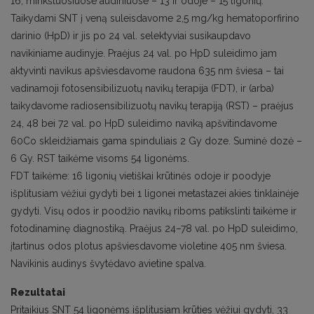
16, minkštuosiuose audiniuose – 13 ir odoje – 15 ligonių.
Taikydami SNT į veną suleisdavome 2,5 mg/kg hematoporfirino
darinio (HpD) ir jis po 24 val. selektyviai susikaupdavo
navikiniame audinyje. Praėjus 24 val. po HpD suleidimo jam
aktyvinti navikus apšviesdavome raudona 635 nm šviesa – tai
vadinamoji fotosensibilizuotų navikų terapija (FDT), ir (arba)
taikydavome radiosensibilizuotų navikų terapiją (RST) – praėjus
24, 48 bei 72 val. po HpD suleidimo naviką apšvitindavome
60Co skleidžiamais gama spinduliais 2 Gy doze. Suminė dozė –
6 Gy. RST taikėme visoms 54 ligonėms.
FDT taikėme: 16 ligonių vietiškai krūtinės odoje ir poodyje
išplitusiam vėžiui gydyti bei 1 ligonei metastazei akies tinklainėje
gydyti. Visų odos ir poodžio navikų riboms patikslinti taikėme ir
fotodinaminę diagnostiką. Praėjus 24–78 val. po HpD suleidimo,
įtartinus odos plotus apšviesdavome violetine 405 nm šviesa.
Navikinis audinys švytėdavo avietine spalva.
Rezultatai
Pritaikius SNT 54 ligonėms išplitusiam krūties vėžiui gydyti, 33