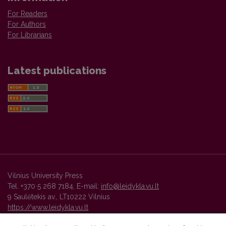
For Readers
For Authors
For Librarians
Latest publications
Vilnius University Press
Tel. +370 5 268 7184, E-mail:
info@leidykla.vu.lt
9 Saulėtekis av., LT10222 Vilnius
https://www.leidykla.vu.lt