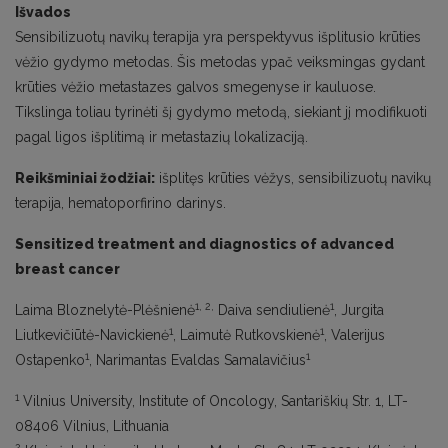
Išvados
Sensibilizuotų navikų terapija yra perspektyvus išplitusio krūties
vėžio gydymo metodas. Šis metodas ypač veiksmingas gydant
krūties vėžio metastazes galvos smegenyse ir kauluose.
Tikslinga toliau tyrinėti šį gydymo metodą, siekiant jį modifikuoti
pagal ligos išplitimą ir metastazių lokalizaciją.
Reikšminiai žodžiai:
išplitęs krūties vėžys, sensibilizuotų navikų
terapija, hematoporfirino darinys.
Sensitized treatment and diagnostics of advanced
breast cancer
1, 2,
1
Laima Bloznelytė-Plėšnienė
Daiva sendiulienė
, Jurgita
1
1
Liutkevičiūtė-Navickienė
, Laimutė Rutkovskienė
, Valerijus
1
1
Ostapenko
, Narimantas Evaldas Samalavičius
1
Vilnius University, Institute of Oncology, Santariškių Str. 1, LT-
08406 Vilnius, Lithuania
2