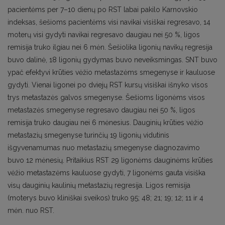
pacientėms per 7–10 dienų po RST labai pakilo Karnovskio
indeksas, šešioms pacientėms visi navikai visiškai regresavo, 14
moterų visi gydyti navikai regresavo daugiau nei 50 %, ligos
remisija truko ilgiau nei 6 mėn. Šešiolika ligonių navikų regresija
buvo dalinė, 18 ligonių gydymas buvo neveiksmingas. SNT buvo
ypač efektyvi krūties vėžio metastazėms smegenyse ir kauluose
gydyti. Vienai ligonei po dviejų RST kursų visiškai išnyko visos
trys metastazės galvos smegenyse. Šešioms ligonėms visos
metastazės smegenyse regresavo daugiau nei 50 %, ligos
remisija truko daugiau nei 6 mėnesius. Dauginių krūties vėžio
metastazių smegenyse turinčių 19 ligonių vidutinis
išgyvenamumas nuo metastazių smegenyse diagnozavimo
buvo 12 mėnesių. Pritaikius RST 29 ligonėms dauginėms krūties
vėžio metastazėms kauluose gydyti, 7 ligonėms gauta visiška
visų dauginių kaulinių metastazių regresija. Ligos remisija
(moterys buvo kliniškai sveikos) truko 95; 48; 21; 19; 12; 11 ir 4
mėn. nuo RST.