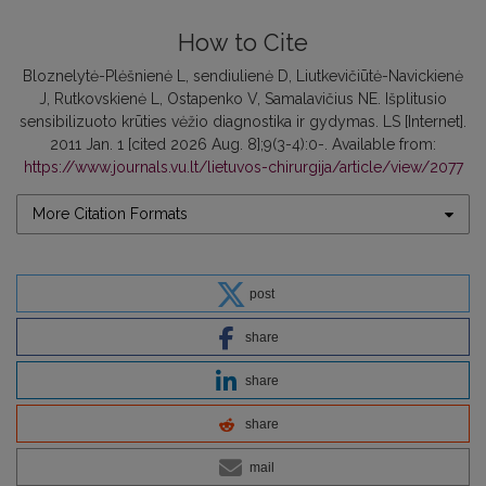
How to Cite
Bloznelytė-Plėšnienė L, sendiulienė D, Liutkevičiūtė-Navickienė
J, Rutkovskienė L, Ostapenko V, Samalavičius NE. Išplitusio
sensibilizuoto krūties vėžio diagnostika ir gydymas. LS [Internet].
2011 Jan. 1 [cited 2026 Aug. 8];9(3-4):0-. Available from:
https://www.journals.vu.lt/lietuvos-chirurgija/article/view/2077
More Citation Formats
post
share
share
share
mail