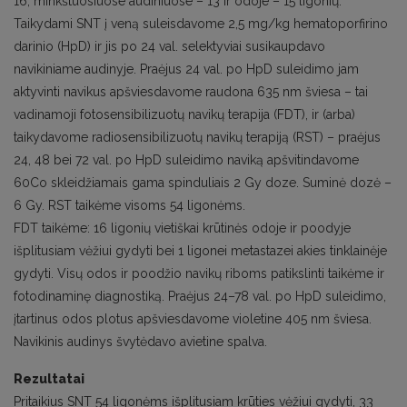
16, minkštuosiuose audiniuose – 13 ir odoje – 15 ligonių.
Taikydami SNT į veną suleisdavome 2,5 mg/kg hematoporfirino
darinio (HpD) ir jis po 24 val. selektyviai susikaupdavo
navikiniame audinyje. Praėjus 24 val. po HpD suleidimo jam
aktyvinti navikus apšviesdavome raudona 635 nm šviesa – tai
vadinamoji fotosensibilizuotų navikų terapija (FDT), ir (arba)
taikydavome radiosensibilizuotų navikų terapiją (RST) – praėjus
24, 48 bei 72 val. po HpD suleidimo naviką apšvitindavome
60Co skleidžiamais gama spinduliais 2 Gy doze. Suminė dozė –
6 Gy. RST taikėme visoms 54 ligonėms.
FDT taikėme: 16 ligonių vietiškai krūtinės odoje ir poodyje
išplitusiam vėžiui gydyti bei 1 ligonei metastazei akies tinklainėje
gydyti. Visų odos ir poodžio navikų riboms patikslinti taikėme ir
fotodinaminę diagnostiką. Praėjus 24–78 val. po HpD suleidimo,
įtartinus odos plotus apšviesdavome violetine 405 nm šviesa.
Navikinis audinys švytėdavo avietine spalva.
Rezultatai
Pritaikius SNT 54 ligonėms išplitusiam krūties vėžiui gydyti, 33