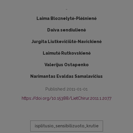
-
Laima Bloznelytė-Plėšnienė
Daiva sendiulienė
Jurgita Liutkevičiūtė-Navickienė
Laimutė Rutkovskienė
Valerijus Ostapenko
Narimantas Evaldas Samalavičius
Published 2011-01-01
https://doi.org/10.15388/LietChirur.2011.1.2077
isplitusio_sensibilizuoto_krutie