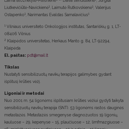
Laima Bloznelytė-Plėšnienė
Daiva sendiulienė
, Jurgita
1
1
Liutkevičiūtė-Navickienė
, Laimutė Rutkovskienė
, Valerijus
1
1
Ostapenko
, Narimantas Evaldas Samalavičius
1
Vilniaus universiteto Onkologijos institutas, Santariškių g. 1, LT-
08406 Vilnius
2
Klaipėdos universitetas, Herkaus Manto g. 84, LT-92294,
Klaipėda
El. paštas:
pdt@mail.lt
Tikslas
Nustatyti sensibilizuotų navikų terapijos galimybes gydant
išplitusį krūties vėžį.
Ligoniai ir metodai
Nuo 2001 m. 54 ligonėms išplitusiam krūties vėžiui gydyti taikyta
sensibilizuotų navikų terapija (SNT). 53 ligonėms rastos dauginės
metastazės. Metastazės smegenyse diagnozuotos 19 ligonių,
kauluose – 29, kepenyse – 15, plaučiuose – 12, limfmazgiuose –