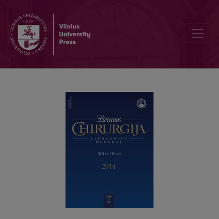
Išplitusio sensibilizuoto krūties vėžio diagnostika ir gydymas