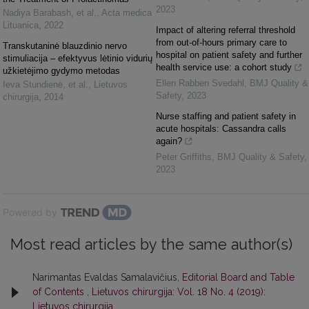
2023
Nadiya Barabash, et al.
,
Acta medica
Lituanica
,
2022
Impact of altering referral threshold
from out-of-hours primary care to
Transkutaninė blauzdinio nervo
hospital on patient safety and further
stimuliacija – efektyvus lėtinio vidurių
health service use: a cohort study
užkietėjimo gydymo metodas
Ellen Rabben Svedahl
,
BMJ Quality &
Ieva Stundienė, et al.
,
Lietuvos
Safety
,
2023
chirurgija
,
2014
Nurse staffing and patient safety in
acute hospitals: Cassandra calls
again?
Peter Griffiths
,
BMJ Quality & Safety
,
2023
Powered by
Most read articles by the same author(s)
Narimantas Evaldas Samalavičius,
Editorial Board and Table
of Contents
,
Lietuvos chirurgija: Vol. 18 No. 4 (2019):
Lietuvos chirurgija