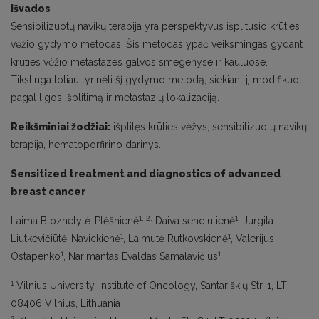
Išvados
Sensibilizuotų navikų terapija yra perspektyvus išplitusio krūties
vėžio gydymo metodas. Šis metodas ypač veiksmingas gydant
krūties vėžio metastazes galvos smegenyse ir kauluose.
Tikslinga toliau tyrinėti šį gydymo metodą, siekiant jį modifikuoti
pagal ligos išplitimą ir metastazių lokalizaciją.
Reikšminiai žodžiai:
išplitęs krūties vėžys, sensibilizuotų navikų
terapija, hematoporfirino darinys.
Sensitized treatment and diagnostics of advanced
breast cancer
1, 2,
1
Laima Bloznelytė-Plėšnienė
Daiva sendiulienė
, Jurgita
1
1
Liutkevičiūtė-Navickienė
, Laimutė Rutkovskienė
, Valerijus
1
1
Ostapenko
, Narimantas Evaldas Samalavičius
1
Vilnius University, Institute of Oncology, Santariškių Str. 1, LT-
08406 Vilnius, Lithuania
2