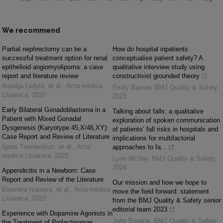
We recommend
Partial nephrectomy can be a
How do hospital inpatients
successful treatment option for renal
conceptualise patient safety? A
epithelioid angiomyolipoma: a case
qualitative interview study using
report and literature review
constructivist grounded theory
Aurelija Liulytė, et al.
,
Acta medica
Emily Barrow
,
BMJ Quality & Safety
,
Lituanica
,
2020
2023
Early Bilateral Gonadoblastoma in a
Talking about falls: a qualitative
Patient with Mixed Gonadal
exploration of spoken communication
Dysgenesis (Karyotype 45,X/46,XY):
of patients’ fall risks in hospitals and
Case Report and Review of Literature
implications for multifactorial
Ignas Trainavičius, et al.
,
Acta
approaches to fa...
medica Lituanica
,
2022
Lynn McVey
,
BMJ Quality & Safety
,
2024
Appendicitis in a Newborn: Case
Report and Review of the Literature
Our mission and how we hope to
Eleonora Ivanova, et al.
,
Acta medica
move the field forward: statement
Lituanica
,
2022
from the BMJ Quality & Safety senior
editorial team 2023
Experience with Dopamine Agonists in
John Browne
,
BMJ Quality & Safety
,
the Treatment of Prolactinomas