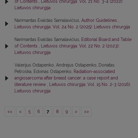
of Contents
,
Lietuvos chirurgija: Vol. 21 No. 3-4 (2022):
Lietuvos chirurgija
Narimantas Evaldas Samalavičius,
Author Guidelines
,
Lietuvos chirurgija: Vol. 24 No. 2 (2025): Lietuvos chirurgija
Narimantas Evaldas Samalavičius,
Editorial Board and Table
of Contents
,
Lietuvos chirurgija: Vol. 22 No. 2 (2023):
Lietuvos chirurgija
Valerijus Ostapenko, Andrejus Ostapenko, Donatas
Petroška, Edvinas Ostapenko,
Radiation-associated
angiosarcoma after breast cancer: a case report and
literature review
,
Lietuvos chirurgija: Vol. 15 No. 2-3 (2016):
Lietuvos chirurgija
<<
<
5
6
7
8
9
>
>>