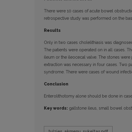
There were 10 cases of acute bowel obstructio
retrospective study was performed on the bas
Results
Only in two cases cholelithiasis was diagnose
The patients were operated on in all cases. Th
ileum or the ileocecal valve. The stones wer
extraction was necessary in four cases. Two p
syndrome. There were cases of wound infecti
Conclusion
Enterolithotomy alone should be done in case
Key words:
gallstone ileus, small bowel obst
tulzies_akmenu_sukeltas.pdf