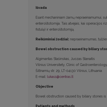
Išvada
Esant mechaniniam žarnų nepraeinamumui, sukelt
enterolitotomija. Tais atvejais, kai operacijos ri
fistulę) ir enterolitotomiją.
Reikšminiai žodžiai:
nepraeinamumas, tulžie
Bowel obstruction caused by biliary sto
Algimantas Stašinskas, Juozas Stanaitis
Vilnius Universitety, Clinic of Gastroenterolo
Šiltnamių str. 29, LT-04130 Vilnius, Lithuania
E-mail:
lukas1@centras.lt
Objective
Bowel obstruction caused by biliary stones is 
Patients and methods