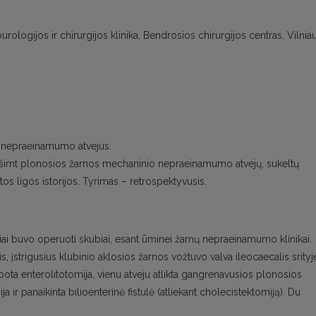
urologijos ir chirurgijos klinika, Bendrosios chirurgijos centras, Vilnia
s nepraeinamumo atvejus.
ešimt plonosios žarnos mechaninio nepraeinamumo atvejų, sukeltų
tos ligos istorijos. Tyrimas – retrospektyvusis.
niai buvo operuoti skubiai, esant ūminei žarnų nepraeinamumo klinikai.
įstrigusius klubinio aklosios žarnos vožtuvo valva ileocaecalis srityj
iribota enterolitotomija, vienu atveju atlikta gangrenavusios plonosios
ja ir panaikinta bilioenterinė fistulė (atliekant cholecistektomiją). Du