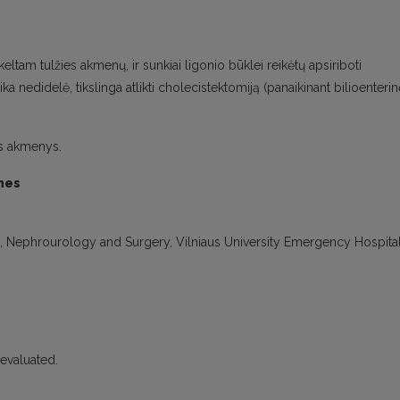
am tulžies akmenų, ir sunkiai ligonio būklei reikėtų apsiriboti
zika nedidelė, tikslinga atlikti cholecistektomiją (panaikinant bilioenteri
s akmenys.
nes
gy, Nephrourology and Surgery, Vilniaus University Emergency Hospital
evaluated.