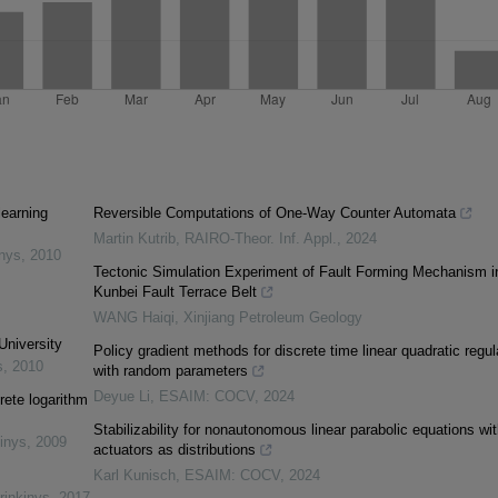
learning
Reversible Computations of One-Way Counter Automata
Martin Kutrib
,
RAIRO-Theor. Inf. Appl.
,
2024
inys
,
2010
Tectonic Simulation Experiment of Fault Forming Mechanism i
Kunbei Fault Terrace Belt
WANG Haiqi
,
Xinjiang Petroleum Geology
University
Policy gradient methods for discrete time linear quadratic regul
s
,
2010
with random parameters
Deyue Li
,
ESAIM: COCV
,
2024
rete logarithm
Stabilizability for nonautonomous linear parabolic equations wit
inys
,
2009
actuators as distributions
Karl Kunisch
,
ESAIM: COCV
,
2024
rinkinys
,
2017