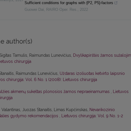
Sufficient conditions for graphs with {P2, P5}-factors
Guowei Dai
,
RAIRO Oper. Res.
,
2022
e author(s)
Sigitas Tamulis, Raimundas Lunevičius,
Dvylikapirštės žarnos sužaloji
ietuvos chirurgija
Stanaitis, Raimundas Lunevičius,
Uždaras izoliuotas ketvirto laipsnio
os chirurgija: Vol. 6 No. 1 (2008): Lietuvos chirurgija
ulžies akmenų sukeltas plonosios žarnos nepraeinamumas
,
Lietuvos
irurgija
 Valantinas, Juozas Stanaitis, Limas Kupčinskas,
Nevarikozinio
to dalies gydymo rekomendacijos
,
Lietuvos chirurgija: Vol. 9 No. 1-2