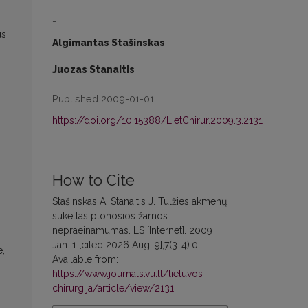
-
us
Algimantas Stašinskas
Juozas Stanaitis
Published 2009-01-01
https://doi.org/10.15388/LietChirur.2009.3.2131
How to Cite
Stašinskas A, Stanaitis J. Tulžies akmenų
sukeltas plonosios žarnos
nepraeinamumas. LS [Internet]. 2009
Jan. 1 [cited 2026 Aug. 9];7(3-4):0-.
e,
Available from:
https://www.journals.vu.lt/lietuvos-
chirurgija/article/view/2131