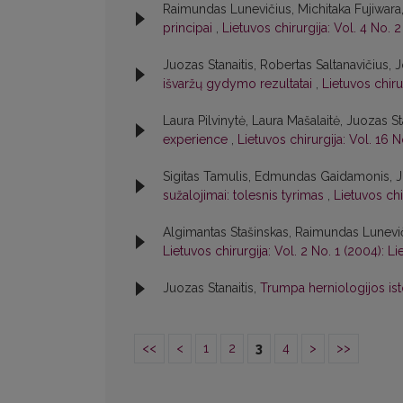
Raimundas Lunevičius, Michitaka Fujiwara,
principai
,
Lietuvos chirurgija: Vol. 4 No. 2
Juozas Stanaitis, Robertas Saltanavičius, 
išvaržų gydymo rezultatai
,
Lietuvos chiru
Laura Pilvinytė, Laura Mašalaitė, Juozas St
experience
,
Lietuvos chirurgija: Vol. 16 N
Sigitas Tamulis, Edmundas Gaidamonis, J
sužalojimai: tolesnis tyrimas
,
Lietuvos chi
Algimantas Stašinskas, Raimundas Lunevi
Lietuvos chirurgija: Vol. 2 No. 1 (2004): Li
Juozas Stanaitis,
Trumpa herniologijos ist
<<
<
1
2
3
4
>
>>