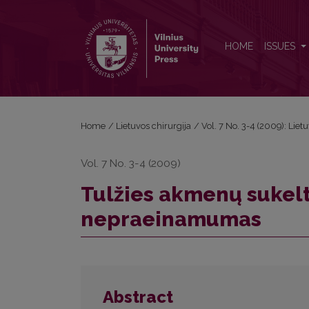
Tulžies akmenų sukeltas plonosios žarnos neprae
HOME
ISSUES
Home
/
Lietuvos chirurgija
/
Vol. 7 No. 3-4 (2009): Liet
Vol. 7 No. 3-4 (2009)
Tulžies akmenų sukelt
nepraeinamumas
Abstract