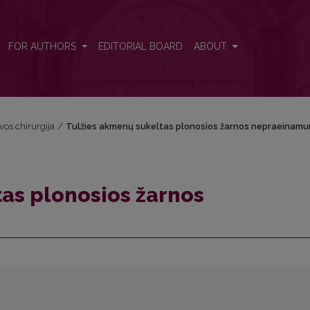
inamumas
FOR AUTHORS
EDITORIAL BOARD
ABOUT
uvos chirurgija
/
Tulžies akmenų sukeltas plonosios žarnos nepraeinam
as plonosios žarnos