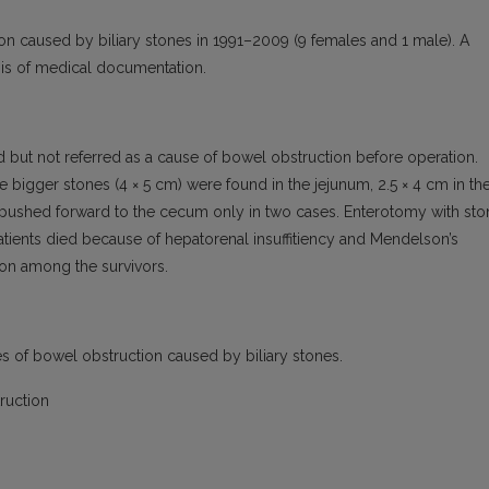
n caused by biliary stones in 1991–2009 (9 females and 1 male). A
is of medical documentation.
d but not referred as a cause of bowel obstruction before operation.
e bigger stones (4 × 5 cm) were found in the jejunum, 2.5 × 4 cm in th
e pushed forward to the cecum only in two cases. Enterotomy with sto
atients died because of hepatorenal insuffitiency and Mendelson’s
on among the survivors.
s of bowel obstruction caused by biliary stones.
ruction