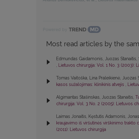
Powered by
Most read articles by the sam
Edmundas Gaidamonis, Juozas Stanaitis, 
,
Lietuvos chirurgija: Vol. 1 No. 3 (2003): L
Tomas Vaitoška, Lina Praleikienė, Juozas 
kasos sužalojimas: klinikinis atvejis
,
Lietuv
Algimantas Stašinskas, Juozas Stanaitis,
T
chirurgija: Vol. 3 No. 2 (2005): Lietuvos ch
Laimas Jonaitis, Kęstutis Adamonis, Jonas
kraujavimo iš viršutinės virškinimo trak
(2011): Lietuvos chirurgija