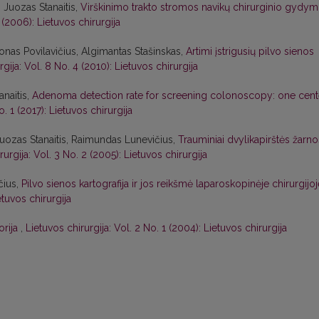
 Juozas Stanaitis,
Virškinimo trakto stromos navikų chirurginio gydy
 (2006): Lietuvos chirurgija
Jonas Povilavičius, Algimantas Stašinskas,
Artimi įstrigusių pilvo sienos
rgija: Vol. 8 No. 4 (2010): Lietuvos chirurgija
anaitis,
Adenoma detection rate for screening colonoscopy: one cent
o. 1 (2017): Lietuvos chirurgija
uozas Stanaitis, Raimundas Lunevičius,
Trauminiai dvylikapirštės žarno
rurgija: Vol. 3 No. 2 (2005): Lietuvos chirurgija
čius,
Pilvo sienos kartografija ir jos reikšmė laparoskopinėje chirurgijo
etuvos chirurgija
orija
,
Lietuvos chirurgija: Vol. 2 No. 1 (2004): Lietuvos chirurgija