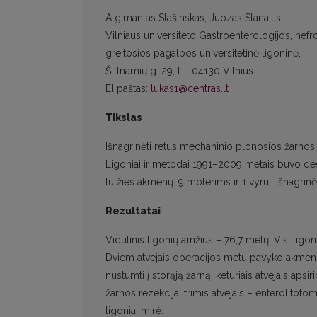
Algimantas Stašinskas, Juozas Stanaitis
Vilniaus universiteto Gastroenterologijos, nefro
greitosios pagalbos universitetinė ligoninė,
Šiltnamių g. 29, LT-04130 Vilnius
El paštas:
lukas1@centras.lt
Tikslas
Išnagrinėti retus mechaninio plonosios žarno
Ligoniai ir metodai 1991–2009 metais buvo d
tulžies akmenų: 9 moterims ir 1 vyrui. Išnagrinė
Rezultatai
Vidutinis ligonių amžius – 76,7 metų. Visi ligo
Dviem atvejais operacijos metu pavyko akmenis, 
nustumti į storąją žarną, keturiais atvejais aps
žarnos rezekcija, trimis atvejais – enterolitotomi
ligoniai mirė.