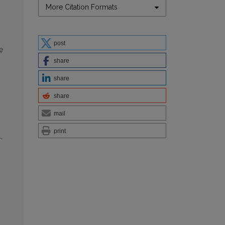
More Citation Formats
post
nę
share
share
share
mail
print
,