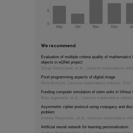
We recommend
Evaluation of multiple criteria quality of mathematics 
objects in eQNet project
Silvija Sėrikovienė, et al.
,
Lietuvos matematikos rink
Pixel programming aspects of digital image
Rima Birškytė
,
Lietuvos matematikos rinkinys
,
2012
Funding computer simulation of stem units in Vilnius 
Rūta Jegnoraitė, et al.
,
Lietuvos matematikos rinkiny
Asymmetric cipher protocol using conjugacy and disc
problem
Andrius Raulynaitis, et al.
,
Lietuvos matematikos rink
Artificial neural network for learning personalisation
Andrius Berniukevičius, et al.
,
Lietuvos matematikos 