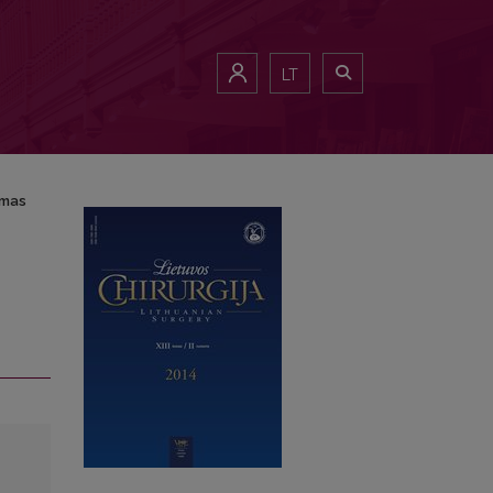
LT
umas