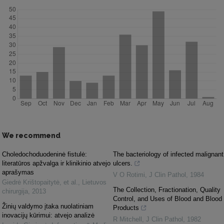
We recommend
Choledochoduodeninė fistulė:
The bacteriology of infected malignant
literatūros apžvalga ir klinikinio atvejo
ulcers.
aprašymas
V O Rotimi
,
J Clin Pathol
,
1984
Giedrė Krištopaitytė, et al.
,
Lietuvos
The Collection, Fractionation, Quality
chirurgija
,
2013
Control, and Uses of Blood and Blood
Žinių valdymo įtaka nuolatiniam
Products
inovacijų kūrimui: atvejo analizė
R Mitchell
,
J Clin Pathol
,
1982