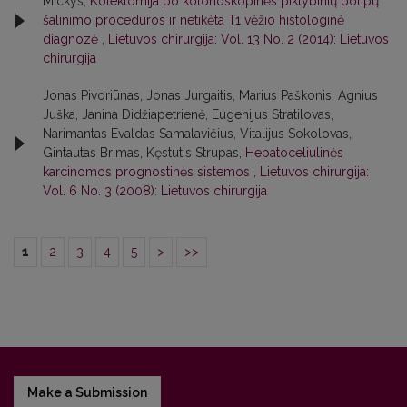
Mickys,
Kolektomija po kolonoskopinės piktybinių polipų
šalinimo procedūros ir netikėta T1 vėžio histologinė
diagnozė
,
Lietuvos chirurgija: Vol. 13 No. 2 (2014): Lietuvos
chirurgija
Jonas Pivoriūnas, Jonas Jurgaitis, Marius Paškonis, Agnius
Juška, Janina Didžiapetrienė, Eugenijus Stratilovas,
Narimantas Evaldas Samalavičius, Vitalijus Sokolovas,
Gintautas Brimas, Kęstutis Strupas,
Hepatoceliulinės
karcinomos prognostinės sistemos
,
Lietuvos chirurgija:
Vol. 6 No. 3 (2008): Lietuvos chirurgija
1
2
3
4
5
>
>>
Make a Submission