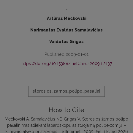
-
Artūras Mečkovski
Narimantas Evaldas Samalavičius
Vaidotas Grigas
Published 2009-01-01
https://doi.org/10.15388/LietChirur.2009.1.2137
storosios_zarnos_polipo_pasalini
How to Cite
Mečkovski A, Samalavičius NE, Grigas V. Storosios žarnos polipo
pašalinimas atliekant laparoskopu asistuojamą polipektomiją –
klinikinio atvejo pristatymas. LS [Internet]. 2009 Jan. 1 [cited 2026