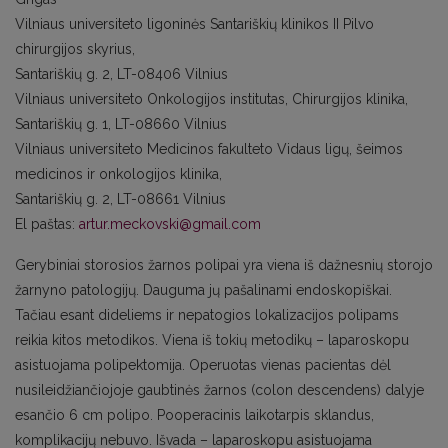
Vilniaus universiteto ligoninės Santariškių klinikos II Pilvo
chirurgijos skyrius,
Santariškių g. 2, LT-08406 Vilnius
Vilniaus universiteto Onkologijos institutas, Chirurgijos klinika,
Santariškių g. 1, LT-08660 Vilnius
Vilniaus universiteto Medicinos fakulteto Vidaus ligų, šeimos
medicinos ir onkologijos klinika,
Santariškių g. 2, LT-08661 Vilnius
El paštas:
artur.meckovski@gmail.com
Gerybiniai storosios žarnos polipai yra viena iš dažnesnių storojo
žarnyno patologijų. Dauguma jų pašalinami endoskopiškai.
Tačiau esant dideliems ir nepatogios lokalizacijos polipams
reikia kitos metodikos. Viena iš tokių metodikų – laparoskopu
asistuojama polipektomija. Operuotas vienas pacientas dėl
nusileidžiančiojoje gaubtinės žarnos (colon descendens) dalyje
esančio 6 cm polipo. Pooperacinis laikotarpis sklandus,
komplikacijų nebuvo. Išvada – laparoskopu asistuojama