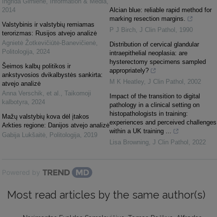
Ingrida Girnienė
,
Information & Media
,
2014
Alcian blue: reliable rapid method for
marking resection margins.
Valstybinis ir valstybių remiamas
P J Birch
,
J Clin Pathol
,
1990
terorizmas: Rusijos atvejo analizė
Agnietė Žotkevičiūtė-Banevičienė
,
Distribution of cervical glandular
Politologija
,
2024
intraepithelial neoplasia: are
hysterectomy specimens sampled
Šeimos kalbų politikos ir
appropriately?
ankstyvosios dvikalbystės sankirta:
M K Heatley
,
J Clin Pathol
,
2002
atvejo analizė
Anna Verschik, et al.
,
Taikomoji
Impact of the transition to digital
kalbotyra
,
2024
pathology in a clinical setting on
histopathologists in training:
Mažų valstybių kova dėl įtakos
experiences and perceived challenges
Arkties regione: Danijos atvejo analizė
within a UK training ...
Gabija Lukšaitė
,
Politologija
,
2019
Lisa Browning
,
J Clin Pathol
,
2022
Powered by
Most read articles by the same author(s)