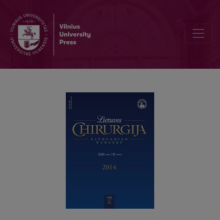
Storosios žarnos polipo pašalinimas atliekant laparoskopu asistuoja