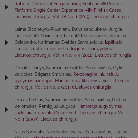
Robotic Colorectal Surgery using Senhance® Robotic
Platform: Single Center Experience with First 13 Cases
,
Lietuvos chirurgija: Vol. 18 No. 1 (2019): Lietuvos chirurgija
Laima Bloznelytė-Plėšnienė, Daiva sendiulienė, Jurgita
Liutkevičiūtė-Navickienė, Laimutė Rutkovskienė, Valerijus
Ostapenko, Narimantas Evaldas Samalavičius,
Išplitusio
sensibilizuoto krūties vėžio diagnostika ir gydymas
,
Lietuvos chirurgija: Vol. 9 No. 3-4 (2011): Lietuvos chirurgija
Donatas Danys, Narimantas Evaldas Samalavičius, Gytis
Žaldokas, Edgaras Smolskas,
Rektovaginalinių fistulių
gydymas naudojant Martius lopą: klinikinis atvejis
,
Lietuvos
chirurgija: Vol. 13 No. 2 (2014): Lietuvos chirurgija
Tomas Poškus, Narimantas Evaldas Samalavičius, Paulius
Žeromskas, Remigijus Šiugžda,
Hemorojaus gydymas
sudėtiniu preparatu Ginkor Fort
,
Lietuvos chirurgija: Vol. 1
No. 1 (2003): Lietuvos chirurgija
Nikas Samuolis, Narimantas Evaldas Samalavičius, Ugnius