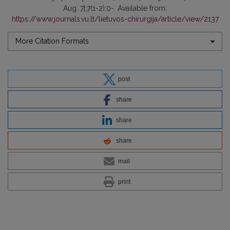
Aug. 7];7(1-2):0-. Available from:
https://www.journals.vu.lt/lietuvos-chirurgija/article/view/2137
More Citation Formats
post
share
share
share
mail
print