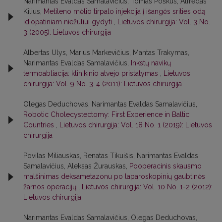
Narimantas Evaldas Samalavičius, Tomas Poškus, Alfredas
Kilius,
Metileno mėlio tirpalo injekcija į išangės srities odą
idiopatiniam niežuliui gydyti
,
Lietuvos chirurgija: Vol. 3 No.
3 (2005): Lietuvos chirurgija
Albertas Ulys, Marius Markevičius, Mantas Trakymas,
Narimantas Evaldas Samalavičius,
Inkstų navikų
termoabliacija: klinikinio atvejo pristatymas
,
Lietuvos
chirurgija: Vol. 9 No. 3-4 (2011): Lietuvos chirurgija
Olegas Deduchovas, Narimantas Evaldas Samalavičius,
Robotic Cholecystectomy: First Experience in Baltic
Countries
,
Lietuvos chirurgija: Vol. 18 No. 1 (2019): Lietuvos
chirurgija
Povilas Miliauskas, Renatas Tikuišis, Narimantas Evaldas
Samalavičius, Aleksas Žurauskas,
Pooperacinis skausmo
malšinimas deksametazonu po laparoskopinių gaubtinės
žarnos operacijų
,
Lietuvos chirurgija: Vol. 10 No. 1-2 (2012):
Lietuvos chirurgija
Narimantas Evaldas Samalavičius, Olegas Deduchovas,