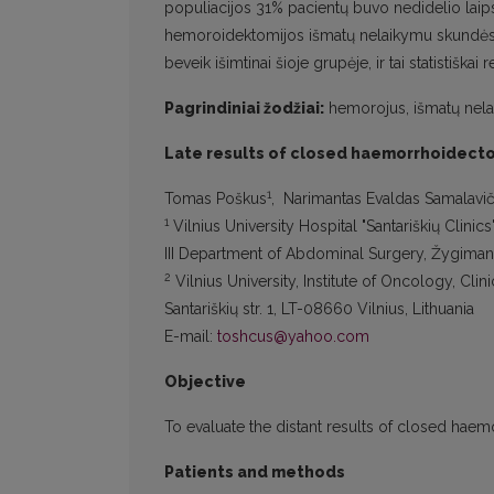
populiacijos 31% pacientų buvo nedidelio laips
hemoroidektomijos išmatų nelaikymu skundėsi 
beveik išimtinai šioje grupėje, ir tai statistiškai
Pagrindiniai žodžiai:
hemorojus, išmatų nela
Late results of closed haemorrhoidect
1
Tomas Poškus
, Narimantas Evaldas Samalavič
1
Vilnius University Hospital "Santariškių Clinics
III Department of Abdominal Surgery, Žygimantų 
2
Vilnius University, Institute of Oncology, Clini
Santariškių str. 1, LT-08660 Vilnius, Lithuania
E-mail:
toshcus@yahoo.com
Objective
To evaluate the distant results of closed hae
Patients and methods