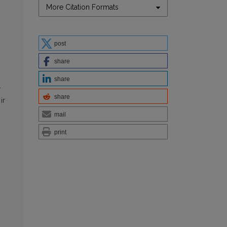
More Citation Formats
post
share
share
–
share
ir
mail
print