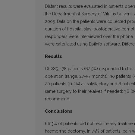
Distant results were evaluated in patients o
the Department of Surgery of Vilnius University
2005. Data on the patients were collected pros
duration of hospital stay, postoperative compl
responders were interviewed over the phone. T
were calculated using EpiInfo software. Differen
Results
Of 285, 178 patients (62.5%) responded to the
operation (range, 27–57 months). 90 patients (
20 patients (11.2%) as satisfactory and 6 pati
same surgery to their relaives if needed; 36
recommend.
Conclusions
66.3% of patients did not require any treatme
haemorrhoidectomy. In 75% of patients, pain w