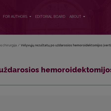
s įvertinimas
FOR AUTHORS
EDITORIAL BOARD
ABOUT
os chirurgija
/
Vėlyvųjų rezultatų po uždarosios hemoroidektomijos įvert
o uždarosios hemoroidektomijo