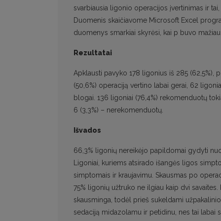
svarbiausia ligonio operacijos įvertinimas ir ta
Duomenis skaičiavome Microsoft Excel programa
duomenys smarkiai skyrėsi, kai p buvo mažiau 
Rezultatai
Apklausti pavyko 178 ligonius iš 285 (62,5%), 
(50,6%) operaciją vertino labai gerai, 62 ligonia
blogai. 136 ligoniai (76,4%) rekomenduotų tok
6 (3,3%) – nerekomenduotų.
Išvados
66,3% ligonių nereikėjo papildomai gydyti nuo h
Ligoniai, kuriems atsirado išangės ligos simpt
simptomais ir kraujavimu. Skausmas po operacij
75% ligonių užtruko ne ilgiau kaip dvi savaites
skausminga, todėl prieš sukeldami užpakalini
sedaciją midazolamu ir petidinu, nes tai labai 