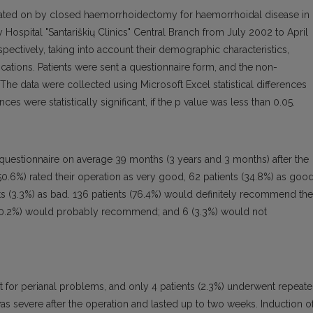
perated on by closed haemorrhoidectomy for haemorrhoidal disease in
 Hospital "Santariškių Clinics" Central Branch from July 2002 to April
pectively, taking into account their demographic characteristics,
ications. Patients were sent a questionnaire form, and the non-
he data were collected using Microsoft Excel statistical differences
ces were statistically significant, if the p value was less than 0.05.
 questionnaire on average 39 months (3 years and 3 months) after the
50.6%) rated their operation as very good, 62 patients (34.8%) as good
ents (3.3%) as bad. 136 patients (76.4%) would definitely recommend the
 (20.2%) would probably recommend; and 6 (3.3%) would not
nt for perianal problems, and only 4 patients (2.3%) underwent repeat
as severe after the operation and lasted up to two weeks. Induction o