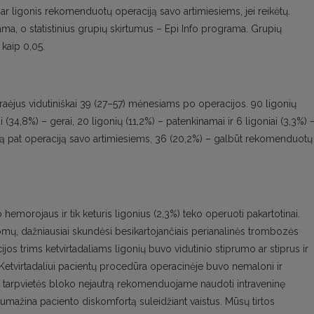
i, ar ligonis rekomenduotų operaciją savo artimiesiems, jei reikėtų.
, o statistinius grupių skirtumus – Epi Info programa. Grupių
kaip 0,05.
praėjus vidutiniškai 39 (27–57) mėnesiams po operacijos. 90 ligonių
i (34,8%) – gerai, 20 ligonių (11,2%) – patenkinamai ir 6 ligoniai (3,3%) 
ią pat operaciją savo artimiesiems, 36 (20,2%) – galbūt rekomenduotų 
emorojaus ir tik keturis ligonius (2,3%) teko operuoti pakartotinai.
omų, dažniausiai skundėsi besikartojančiais perianalinės trombozės
os trims ketvirtadaliams ligonių buvo vidutinio stiprumo ar stiprus ir
. Ketvirtadaliui pacientų procedūra operacinėje buvo nemaloni ir
o tarpvietės bloko nejautrą rekomenduojame naudoti intraveninę
sumažina paciento diskomfortą suleidžiant vaistus. Mūsų tirtos