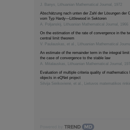
J. Banys
,
Lithuanian Mathematical Journal
,
1972
Abschätzung nach unten der Zahl der Lösungen der 
vom Typ Hardy—Littlewood in Sektoren
A. Poljanskij
,
Lithuanian Mathematical Journal
,
1966
On the estimation of the rate of convergence in the 
central limit theorem
V. Paulauskas, et al.
,
Lithuanian Mathematical Journa
An estimate of the remainder term in the integral limi
the case of convergence to the stable law
A. Mitalauskas
,
Lithuanian Mathematical Journal
,
19
Evaluation of multiple criteria quality of mathematics 
objects in eQNet project
Silvija Sėrikovienė, et al.
,
Lietuvos matematikos rink
Powered by