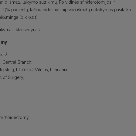
nio išmatų laikymo sutrikimų. Po vidinės sfinkterotomijos ir
17% pacientų, tačiau didesnio laipsnio išmatų nelaikymas pasitaiko
 reikšminga (p < 0,01).
ikymas, klausimynas
omy
2
ius
", Central Branch,
str. 3, LT-01102 Vilnius, Lithuania
c of Surgery,
morrhoidectomy.