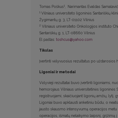
1
Tomas Poškus
, Narimantas Evaldas Samalavič
1
Vilniaus universiteto ligoninės Santariškių klini
Žygimantų g. 3, LT-01102 Vilnius
2
Vilniaus universiteto Onkologijos instituto Chir
Santariškių g. 1, LT-08660 Vilnius
El paštas:
toshcus@yahoo.com
Tikslas
Įvertinti vėlyvuosius rezultatus po uždarosio
Ligoniai ir metodai
Vėlyvieji rezultatai buvo įvertinti ligoniams,
hemorojaus Vilniaus universitetinės ligoninės S
registruojami, skaičiuojant ligonių amžių, lytį
Ligoniai buvo apklausti anketiniu būdu, o neatsa
jausto skausmo intensyvumą operacijos metu ir 
operacijos, išmatų nelaikymo laipsnį, grįžimą