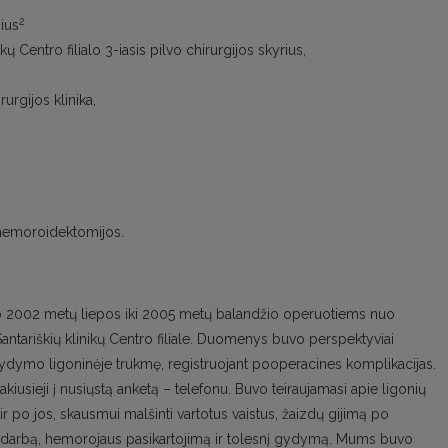
2
ius
kų Centro filialo 3-iasis pilvo chirurgijos skyrius,
urgijos klinika,
s hemoroidektomijos.
 nuo 2002 metų liepos iki 2005 metų balandžio operuotiems nuo
antariškių klinikų Centro filiale. Duomenys buvo perspektyviai
, gydymo ligoninėje trukmę, registruojant pooperacines komplikacijas.
kiusieji į nusiųstą anketą – telefonu. Buvo teiraujamasi apie ligonių
po jos, skausmui malšinti vartotus vaistus, žaizdų gijimą po
 į darbą, hemorojaus pasikartojimą ir tolesnį gydymą. Mums buvo