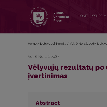
Vėlyvųjų rezultatų po uždarosios hemoroidektomijo
HOME
ISSUES
Home
/
Lietuvos chirurgija
/
Vol. 6 No. 1 (2008): Lietuv
Vol. 6 No. 1 (2008)
Vėlyvųjų rezultatų p
įvertinimas
Abstract