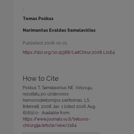
-
Tomas Poškus
Narimantas Evaldas Samalavičius
Published 2008-01-01
https://doi.org/10.15388/LietChirur.2008.1.2164
How to Cite
Poškus T, Samalavičius NE. Vėlyvųjų
rezultatų po uždarosios
hemoroidektomijos įvertinimas. LS
[Internet]. 2008 Jan. 1 [cited 2026 Aug.
6];6(1):0-. Available from:
https://www.journals.vu.lt/lietuvos-
chirurgija/article/view/2164