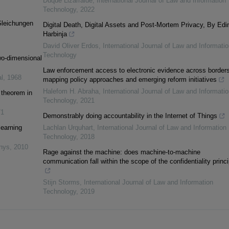
Duque Lizarralde
,
International Journal of Law and Information
Technology
,
2022
Gleichungen
Digital Death, Digital Assets and Post-Mortem Privacy, By Edi
Harbinja
David Oliver Erdos
,
International Journal of Law and Informatio
Technology
two-dimensional
Law enforcement access to electronic evidence across borders
l
,
1968
mapping policy approaches and emerging reform initiatives
Halefom H. Abraha
,
International Journal of Law and Informatio
t theorem in
Technology
,
2021
71
Demonstrably doing accountability in the Internet of Things
learning
Lachlan Urquhart
,
International Journal of Law and Information
Technology
,
2018
inys
,
2010
Rage against the machine: does machine-to-machine
communication fall within the scope of the confidentiality princ
Stijn Storms
,
International Journal of Law and Information
Technology
,
2019