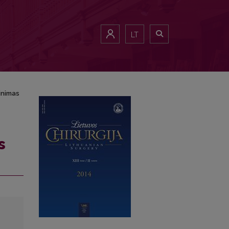
LT
inimas
s