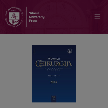
Plonos adatos aspiracinė biopsija diagnozuojant skydliaukės vėžį