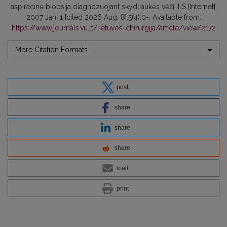
aspiracinė biopsija diagnozuojant skydliaukės vėžį. LS [Internet].
2007 Jan. 1 [cited 2026 Aug. 8];5(4):0-. Available from:
https://www.journals.vu.lt/lietuvos-chirurgija/article/view/2172
More Citation Formats
post
share
share
share
mail
print