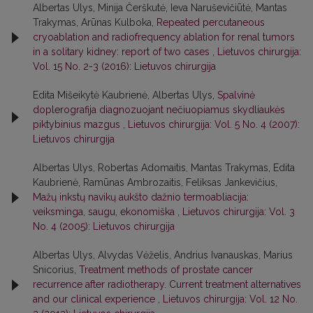
Albertas Ulys, Minija Čerškutė, Ieva Naruševičiūtė, Mantas
Trakymas, Arūnas Kulboka,
Repeated percutaneous
cryoablation and radiofrequency ablation for renal tumors
in a solitary kidney: report of two cases
,
Lietuvos chirurgija:
Vol. 15 No. 2-3 (2016): Lietuvos chirurgija
Edita Mišeikytė Kaubrienė, Albertas Ulys,
Spalvinė
doplerografija diagnozuojant nečiuopiamus skydliaukės
piktybinius mazgus
,
Lietuvos chirurgija: Vol. 5 No. 4 (2007):
Lietuvos chirurgija
Albertas Ulys, Robertas Adomaitis, Mantas Trakymas, Edita
Kaubrienė, Ramūnas Ambrozaitis, Feliksas Jankevičius,
Mažų inkstų navikų aukšto dažnio termoabliacija:
veiksminga, saugu, ekonomiška
,
Lietuvos chirurgija: Vol. 3
No. 4 (2005): Lietuvos chirurgija
Albertas Ulys, Alvydas Vėželis, Andrius Ivanauskas, Marius
Snicorius,
Treatment methods of prostate cancer
recurrence after radiotherapy. Current treatment alternatives
and our clinical experience
,
Lietuvos chirurgija: Vol. 12 No.