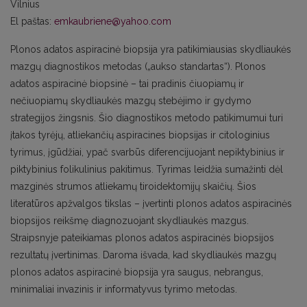
Vilnius
El paštas:
emkaubriene@yahoo.com
Plonos adatos aspiracinė biopsija yra patikimiausias skydliaukės
mazgų diagnostikos metodas („aukso standartas“). Plonos
adatos aspiracinė biopsinė – tai pradinis čiuopiamų ir
nečiuopiamų skydliaukės mazgų stebėjimo ir gydymo
strategijos žingsnis. Šio diagnostikos metodo patikimumui turi
įtakos tyrėjų, atliekančių aspiracines biopsijas ir citologinius
tyrimus, įgūdžiai, ypač svarbūs diferencijuojant nepiktybinius ir
piktybinius folikulinius pakitimus. Tyrimas leidžia sumažinti dėl
mazginės strumos atliekamų tiroidektomijų skaičių. Šios
literatūros apžvalgos tikslas – įvertinti plonos adatos aspiracinės
biopsijos reikšmę diagnozuojant skydliaukės mazgus.
Straipsnyje pateikiamas plonos adatos aspiracinės biopsijos
rezultatų įvertinimas. Daroma išvada, kad skydliaukės mazgų
plonos adatos aspiracinė biopsija yra saugus, nebrangus,
minimaliai invazinis ir informatyvus tyrimo metodas.