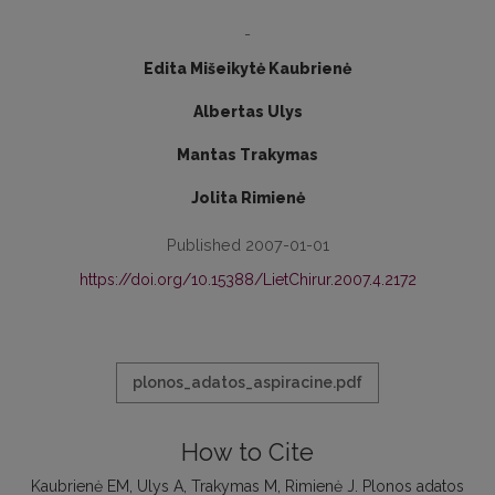
-
Edita Mišeikytė Kaubrienė
Albertas Ulys
Mantas Trakymas
Jolita Rimienė
Published 2007-01-01
https://doi.org/10.15388/LietChirur.2007.4.2172
plonos_adatos_aspiracine.pdf
How to Cite
Kaubrienė EM, Ulys A, Trakymas M, Rimienė J. Plonos adatos