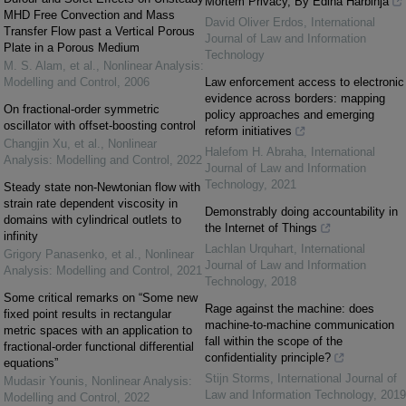
Mortem Privacy, By Edina Harbinja
MHD Free Convection and Mass
David Oliver Erdos
,
International
Transfer Flow past a Vertical Porous
Journal of Law and Information
Plate in a Porous Medium
Technology
M. S. Alam, et al.
,
Nonlinear Analysis:
Modelling and Control
,
2006
Law enforcement access to electronic
evidence across borders: mapping
On fractional-order symmetric
policy approaches and emerging
oscillator with offset-boosting control
reform initiatives
Changjin Xu, et al.
,
Nonlinear
Halefom H. Abraha
,
International
Analysis: Modelling and Control
,
2022
Journal of Law and Information
Technology
,
2021
Steady state non-Newtonian flow with
strain rate dependent viscosity in
Demonstrably doing accountability in
domains with cylindrical outlets to
the Internet of Things
infinity
Lachlan Urquhart
,
International
Grigory Panasenko, et al.
,
Nonlinear
Journal of Law and Information
Analysis: Modelling and Control
,
2021
Technology
,
2018
Some critical remarks on “Some new
Rage against the machine: does
fixed point results in rectangular
machine-to-machine communication
metric spaces with an application to
fall within the scope of the
fractional-order functional differential
confidentiality principle?
equations”
Stijn Storms
,
International Journal of
Mudasir Younis
,
Nonlinear Analysis:
Law and Information Technology
,
2019
Modelling and Control
,
2022