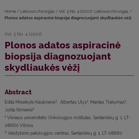
Home
/
Lietuvos chirurgija
/
Vol. 5 No. 4 (2007): Lietuvos chirurgija
/
Plonos adatos aspiracinė biopsija diagnozuojant skydliaukės vėžį
Vol. 5 No. 4 (2007)
Plonos adatos aspiracinė
biopsija diagnozuojant
skydliaukės vėžį
Abstract
1
1
1
Edita Mišeikytė Kaubrienė
, Albertas Ulys
, Mantas Trakymas
,
2
Jolita Rimienė
1
Vilniaus universiteto Onkologijos institutas, Santariškių g. 1, LT-
08660 Vilnius
2
Valstybinis patologijos centras, Santariškių g. 1, LT-08660