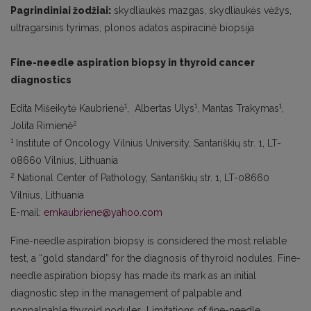
Pagrindiniai žodžiai:
skydliaukės mazgas, skydliaukės vėžys,
ultragarsinis tyrimas, plonos adatos aspiracinė biopsija
Fine-needle aspiration biopsy in thyroid cancer
diagnostics
1
1
1
Edita Mišeikytė Kaubrienė
, Albertas Ulys
, Mantas Trakymas
,
2
Jolita Rimienė
1
Institute of Oncology Vilnius University, Santariškių str. 1, LT-
08660 Vilnius, Lithuania
2
National Center of Pathology, Santariškių str. 1, LT-08660
Vilnius, Lithuania
E-mail:
emkaubriene@yahoo.com
Fine-needle aspiration biopsy is considered the most reliable
test, a “gold standard” for the diagnosis of thyroid nodules. Fine-
needle aspiration biopsy has made its mark as an initial
diagnostic step in the management of palpable and
nonpalpable thyroid nodules. Limitations of fine-needle