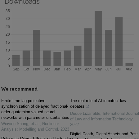
Downloads
We recommend
Finite-time lag projective
The real role of AI in patent law
synchronization of delayed fractional-
debates
order quaternion-valued neural
Duque Lizarralde
,
International Journal
networks with parameter uncertainties
of Law and Information Technology
,
Weiying Shang, et al.
,
Nonlinear
2022
Analysis: Modelling and Control
,
2023
Digital Death, Digital Assets and Post-
Dufour and Soret Effects on Unsteady