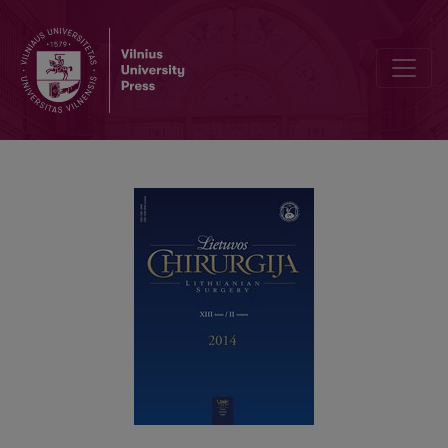
Sėkmingas rektovaginalinės fistulės gydymas naudojant musculus graci