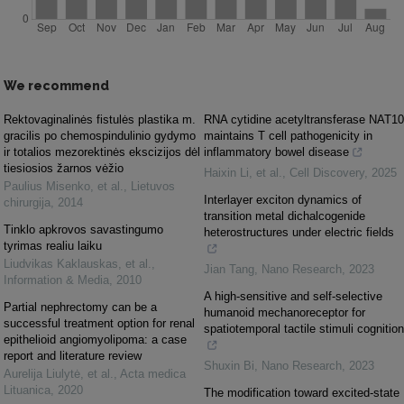
We recommend
Rektovaginalinės fistulės plastika m.
RNA cytidine acetyltransferase NAT10
gracilis po chemospindulinio gydymo
maintains T cell pathogenicity in
ir totalios mezorektinės ekscizijos dėl
inflammatory bowel disease
tiesiosios žarnos vėžio
Haixin Li, et al.
,
Cell Discovery
,
2025
Paulius Misenko, et al.
,
Lietuvos
Interlayer exciton dynamics of
chirurgija
,
2014
transition metal dichalcogenide
Tinklo apkrovos savastingumo
heterostructures under electric fields
tyrimas realiu laiku
Liudvikas Kaklauskas, et al.
,
Jian Tang
,
Nano Research
,
2023
Information & Media
,
2010
A high-sensitive and self-selective
Partial nephrectomy can be a
humanoid mechanoreceptor for
successful treatment option for renal
spatiotemporal tactile stimuli cognition
epithelioid angiomyolipoma: a case
report and literature review
Shuxin Bi
,
Nano Research
,
2023
Aurelija Liulytė, et al.
,
Acta medica
Lituanica
,
2020
The modification toward excited-state