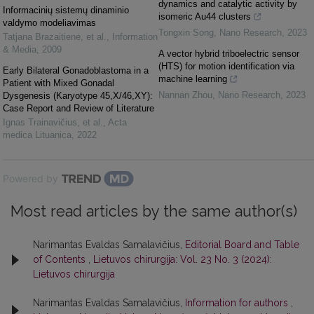
dynamics and catalytic activity by
Informacinių sistemų dinaminio
isomeric Au44 clusters
valdymo modeliavimas
Tongxin Song
,
Nano Research
,
2023
Tatjana Brazaitienė, et al.
,
Information
& Media
,
2009
A vector hybrid triboelectric sensor
(HTS) for motion identification via
Early Bilateral Gonadoblastoma in a
machine learning
Patient with Mixed Gonadal
Nannan Zhou
,
Nano Research
,
2023
Dysgenesis (Karyotype 45,X/46,XY):
Case Report and Review of Literature
Ignas Trainavičius, et al.
,
Acta
medica Lituanica
,
2022
Powered by
Most read articles by the same author(s)
Narimantas Evaldas Samalavičius,
Editorial Board and Table
of Contents
,
Lietuvos chirurgija: Vol. 23 No. 3 (2024):
Lietuvos chirurgija
Narimantas Evaldas Samalavičius,
Information for authors
,