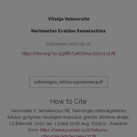
-
Vitalija Vaišnoraitė
Narimantas Evaldas Samalavičius
Published 2007-01-01
https://doi.org/10.15388/LietChirur.2007.4.2178
sekmingas_rektovaginalines.pdf
How to Cite
Vaišnoraitė V, Samalavičius NE. Sėkmingas rektovaginalinės
fistulės gydymas naudojant musculus gracilis: klinikinis atvejis.
LS [Internet]. 2007 Jan. 1 [cited 2026 Aug. 7];5(4):0-. Available
from:
https://www.journals.vu.lt/lietuvos-
chirurgija/article/view/2178