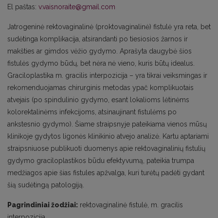
El paštas:
v.vaisnoraite@gmail.com
Jatrogeninė rektovaginalinė (proktovaginalinė) fistulė yra reta, bet
sudėtinga komplikacija, atsirandanti po tiesiosios žarnos ir
makšties ar gimdos vėžio gydymo. Aprašyta daugybė šios
fistulės gydymo būdų, bet nėra nė vieno, kuris būtų idealus.
Graciloplastika m. gracilis interpozicija – yra tikrai veiksmingas ir
rekomenduojamas chirurginis metodas ypač komplikuotais
atvejais (po spindulinio gydymo, esant lokalioms lėtinėms
kolorektalinėms infekcijoms, atsinaujinant fistulėms po
ankstesnio gydymo). Šiame straipsnyje pateikiama vienos mūsų
klinikoje gydytos ligonės klinikinio atvejo analizė. Kartu aptariami
straipsniuose publikuoti duomenys apie rektovaginalinių fistulių
gydymo graciloplastikos būdu efektyvumą, pateikia trumpa
medžiagos apie šias fistules apžvalga, kuri turėtų padėti gydant
šią sudėtingą patologiją.
Pagrindiniai žodžiai:
rektovaginalinė fistulė, m. gracilis
interpozicija