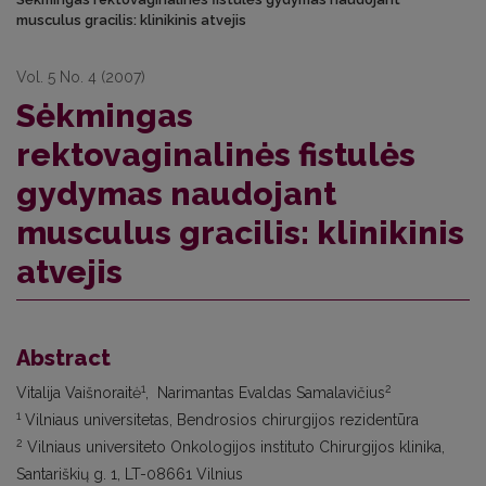
musculus gracilis: klinikinis atvejis
Vol. 5 No. 4 (2007)
Sėkmingas
rektovaginalinės fistulės
gydymas naudojant
musculus gracilis: klinikinis
atvejis
Abstract
1
2
Vitalija Vaišnoraitė
, Narimantas Evaldas Samalavičius
1
Vilniaus universitetas, Bendrosios chirurgijos rezidentūra
2
Vilniaus universiteto Onkologijos instituto Chirurgijos klinika,
Santariškių g. 1, LT-08661 Vilnius