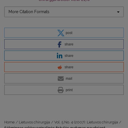
More Citation Formats
post
share
share
share
mail
print
Home
/
Lietuvos chirurgija
/
Vol. 5 No. 4 (2007): Lietuvos chirurgija
/
Sėkmingas rektovaginalinės fistulės gydymas naudojant