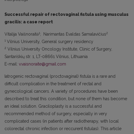
Successful repair of rectovaginal fistula using musculus
gracilis: a case report
1
2
Vitalija Vaišnoraitė
, Narimantas Evaldas Samalavičius
1
Vilnius University, General surgery residency
2
Vilnius University Oncology Institute, Clinic of Surgery,
Santariškių str. 1, LT-08661 Vilnius, Lithuania
E-mail:
v.vaisnoraite@gmail.com
Iatrogenic rectovaginal (proctovaginal) fistula is a rare and
difficult complication in the treatment of rectal and
gynecological cancers. A variety of procedures have been
described to treat this condition, but none of them has become
an ideal solution. Graciloplasty is a successful and
recommended method of surgery, especially in very
complicated cases (in patients after radiotherapy, with local
colorectal chronic infection or reccurent fistulas). This article