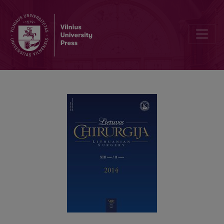
Potorakotominis intratekalinis skausmo malšinimas morfinu