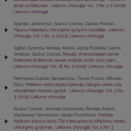
atvejo pristatymas
,
Lietuvos chirurgija: Vol. 7 No. 1-2 (2009):
Lietuvos chirurgija
Algirdas Jackevičius, Saulius Cicėnas, Dainius Piščikas,
Plaučių metastazių chirurginio gydymo rezultatai
,
Lietuvos
chirurgija: Vol. 1 No. 4 (2003): Lietuvos chirurgija
Sigitas Zaremba, Renatas Aškinis, Agota Piščikaitė, Giedrė
Smailytė, Saulius Cicėnas,
Results of esophageal cancer
treatment at National cancer institute 2008–2017 years
,
Lietuvos chirurgija: Vol. 18 No. 2 (2019): Lietuvos chirurgija
Narimantas Evaldas Samalavičius, Tomas Poškus, Alfredas
Kilius,
Metileno mėlio tirpalo injekcija į išangės srities odą
idiopatiniam niežuliui gydyti
,
Lietuvos chirurgija: Vol. 3 No.
3 (2005): Lietuvos chirurgija
Saulius Cicėnas, Arnoldas Krasauskas, Renatas Aškinis,
Vladislavas Vencevičius, Valdas Puodžiūnas,
Vietiškai
išplitusio plaučių vėžio (T4) ir tarpuplaučio piktybinių navikų
chirurginis gydymas
,
Lietuvos chirurgija: Vol. 5 No. 3