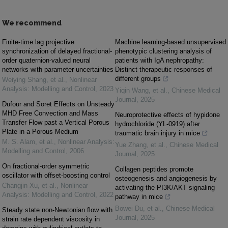
We recommend
Finite-time lag projective
Machine learning-based unsupervised
synchronization of delayed fractional-
phenotypic clustering analysis of
order quaternion-valued neural
patients with IgA nephropathy:
networks with parameter uncertainties
Distinct therapeutic responses of
different groups
Weiying Shang, et al.
,
Nonlinear
Analysis: Modelling and Control
,
2023
Yiqin Wang, et al.
,
Chinese Medical
Journal
,
2025
Dufour and Soret Effects on Unsteady
MHD Free Convection and Mass
Neuroprotective effects of hypidone
Transfer Flow past a Vertical Porous
hydrochloride (YL-0919) after
Plate in a Porous Medium
traumatic brain injury in mice
M. S. Alam, et al.
,
Nonlinear Analysis:
Yue Zhang, et al.
,
Chinese Medical
Modelling and Control
,
2006
Journal
,
2025
On fractional-order symmetric
Collagen peptides promote
oscillator with offset-boosting control
osteogenesis and angiogenesis by
Changjin Xu, et al.
,
Nonlinear
activating the PI3K/AKT signaling
Analysis: Modelling and Control
,
2022
pathway in mice
Bowei Du, et al.
,
Chinese Medical
Steady state non-Newtonian flow with
Journal
,
2025
strain rate dependent viscosity in