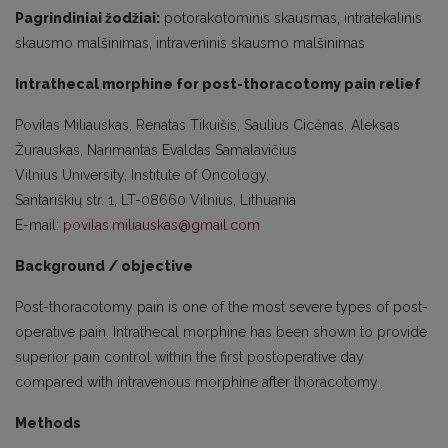
Pagrindiniai žodžiai:
potorakotominis skausmas, intratekalinis
skausmo malšinimas, intraveninis skausmo malšinimas
Intrathecal morphine for post-thoracotomy pain relief
Povilas Miliauskas, Renatas Tikuišis, Saulius Cicėnas, Aleksas
Žurauskas, Narimantas Evaldas Samalavičius
Vilnius University, Institute of Oncology,
Santariškių str. 1, LT-08660 Vilnius, Lithuania
E-mail:
povilas.miliauskas@gmail.com
Background / objective
Post-thoracotomy pain is one of the most severe types of post-
operative pain. Intrathecal morphine has been shown to provide
superior pain control within the first postoperative day
compared with intravenous morphine after thoracotomy.
Methods