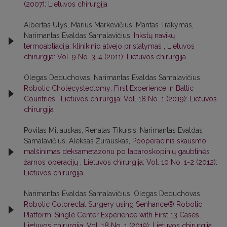
(2007): Lietuvos chirurgija
Albertas Ulys, Marius Markevičius, Mantas Trakymas,
Narimantas Evaldas Samalavičius,
Inkstų navikų
termoabliacija: klinikinio atvejo pristatymas
,
Lietuvos
chirurgija: Vol. 9 No. 3-4 (2011): Lietuvos chirurgija
Olegas Deduchovas, Narimantas Evaldas Samalavičius,
Robotic Cholecystectomy: First Experience in Baltic
Countries
,
Lietuvos chirurgija: Vol. 18 No. 1 (2019): Lietuvos
chirurgija
Povilas Miliauskas, Renatas Tikuišis, Narimantas Evaldas
Samalavičius, Aleksas Žurauskas,
Pooperacinis skausmo
malšinimas deksametazonu po laparoskopinių gaubtinės
žarnos operacijų
,
Lietuvos chirurgija: Vol. 10 No. 1-2 (2012):
Lietuvos chirurgija
Narimantas Evaldas Samalavičius, Olegas Deduchovas,
Robotic Colorectal Surgery using Senhance® Robotic
Platform: Single Center Experience with First 13 Cases
,
Lietuvos chirurgija: Vol. 18 No. 1 (2019): Lietuvos chirurgija