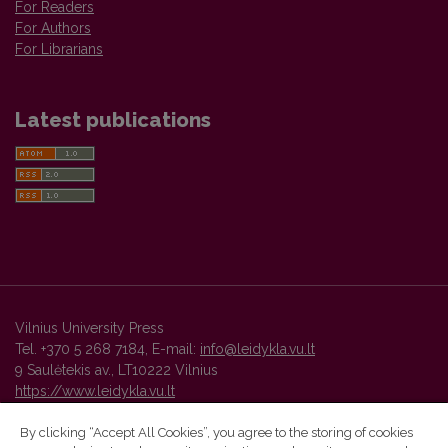
For Readers
For Authors
For Librarians
Latest publications
Vilnius University Press
Tel. +370 5 268 7184, E-mail:
info@leidykla.vu.lt
9 Saulėtekis av., LT10222 Vilnius
https://www.leidykla.vu.lt
By clicking “Accept All Cookies”, you agree to the storing of cookies