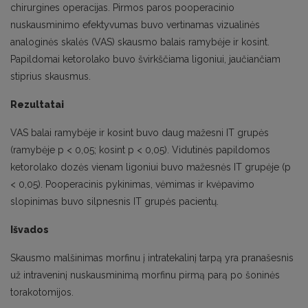
chirurgines operacijas. Pirmos paros pooperacinio
nuskausminimo efektyvumas buvo vertinamas vizualinės
analoginės skalės (VAS) skausmo balais ramybėje ir kosint.
Papildomai ketorolako buvo švirkščiama ligoniui, jaučiančiam
stiprius skausmus.
Rezultatai
VAS balai ramybėje ir kosint buvo daug mažesni IT grupės
(ramybėje p < 0,05; kosint p < 0,05). Vidutinės papildomos
ketorolako dozės vienam ligoniui buvo mažesnės IT grupėje (p
< 0,05). Pooperacinis pykinimas, vėmimas ir kvėpavimo
slopinimas buvo silpnesnis IT grupės pacientų.
Išvados
Skausmo malšinimas morfinu į intratekalinį tarpą yra pranašesnis
už intraveninį nuskausminimą morfinu pirmą parą po šoninės
torakotomijos.