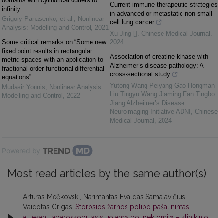
domains with cylindrical outlets to
Current immune therapeutic strategies
infinity
in advanced or metastatic non-small
Grigory Panasenko, et al.
,
Nonlinear
cell lung cancer
Analysis: Modelling and Control
,
2021
Xu Jing []
,
Chinese Medical Journal
,
Some critical remarks on “Some new
2024
fixed point results in rectangular
Association of creatine kinase with
metric spaces with an application to
Alzheimer’s disease pathology: A
fractional-order functional differential
cross-sectional study
equations”
Yutong Wang Peiyang Gao Hongman
Mudasir Younis
,
Nonlinear Analysis:
Liu Tingyu Wang Jiaming Fan Tingbo
Modelling and Control
,
2022
Jiang Alzheimer’s Disease
Neuroimaging Initiative ADNI
,
Chinese
Medical Journal
,
2024
Powered by
Most read articles by the same author(s)
Artūras Mečkovski, Narimantas Evaldas Samalavičius,
Vaidotas Grigas,
Storosios žarnos polipo pašalinimas
atliekant laparoskopu asistuojamą polipektomiją – klinikinio