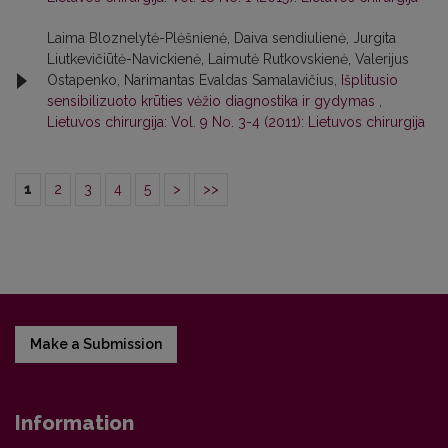
Laima Bloznelytė-Plėšnienė, Daiva sendiulienė, Jurgita
Liutkevičiūtė-Navickienė, Laimutė Rutkovskienė, Valerijus
Ostapenko, Narimantas Evaldas Samalavičius,
Išplitusio
sensibilizuoto krūties vėžio diagnostika ir gydymas
,
Lietuvos chirurgija: Vol. 9 No. 3-4 (2011): Lietuvos chirurgija
1
2
3
4
5
>
>>
Make a Submission
Information