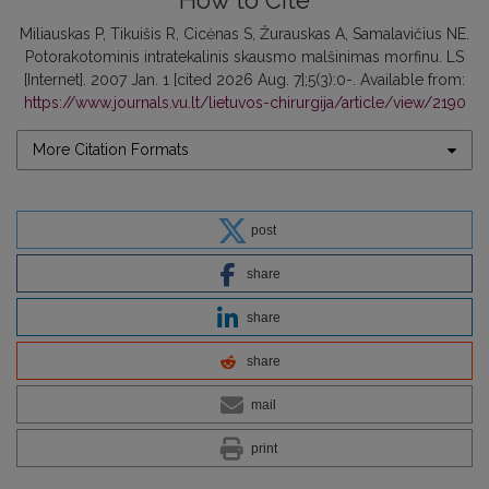
How to Cite
Miliauskas P, Tikuišis R, Cicėnas S, Žurauskas A, Samalavičius NE.
Potorakotominis intratekalinis skausmo malšinimas morfinu. LS
[Internet]. 2007 Jan. 1 [cited 2026 Aug. 7];5(3):0-. Available from:
https://www.journals.vu.lt/lietuvos-chirurgija/article/view/2190
More Citation Formats
post
share
share
share
mail
print