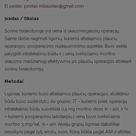
El paštas:
povilas.miliauskas@gmail.com
Įvadas / tikslas
Šoninė torakotomija yra viena iš skausmingiausių operacijų.
Šiame darbe nagrinėti ligonių, kuriems atliekamos plaučių
operacijos, pooperacinio nuskausminimo aspektai. Buvo siekta
palyginti intratekaliniu būdu ir į veną švirkščiamo morfino
skausmo malšinamąjį efektyvumą po plaučių operacijos atliekant
šoninę torakotomiją.
Metodai
Ligoniai, kuriems buvo atliekamos plaučių operacijos, atsitiktiniu
būdu buvo suskirstyti į dvi grupes: IT – kuriems prieš operaciją
intratekaliniu būdu sušvirkšta 0,5 mg morfino dozė (n = 40), ir IV
– kuriems pooperaciniu laikotarpiu į veną buvo švirkščiama
morfino 3 mg/val. (n = 40). Abiejų grupių ligoniai statistiškai
nesiskyrė pagal lytį, amžių, svorį, fizinę būklę pagal ASA ir atliktas