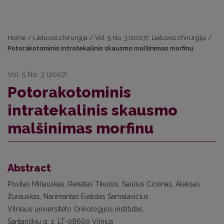
Home
/
Lietuvos chirurgija
/
Vol. 5 No. 3 (2007): Lietuvos chirurgija
/
Potorakotominis intratekalinis skausmo malšinimas morfinu
Vol. 5 No. 3 (2007)
Potorakotominis
intratekalinis skausmo
malšinimas morfinu
Abstract
Povilas Miliauskas, Renatas Tikuišis, Saulius Cicėnas, Aleksas
Žurauskas, Narimantas Evaldas Samalavičius
Vilniaus universiteto Onkologijos institutas,
Santariškių g. 1, LT-08660 Vilnius