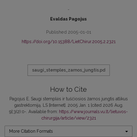
-
Evaldas Pagojus
Published 2005-01-01
https://doi.org/10.15388/LietChirur.2005.2.2321
saugi_stemples_zarnos_jungtis.pd
How to Cite
Pagojus E. Saugi stemplės ir tuščiosios žarnos jungtis atlikus
gastrektomiją. LS [Internet]. 2005 Jan. 1 [cited 2026 Aug.
9];3(2):0-. Available from:
https://www.journals.vu.lt/lietuvos-
chirurgija/article/view/2321
More Citation Formats