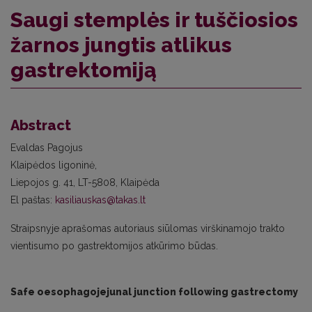
Saugi stemplės ir tuščiosios
žarnos jungtis atlikus
gastrektomiją
Abstract
Evaldas Pagojus
Klaipėdos ligoninė,
Liepojos g. 41, LT-5808, Klaipėda
El paštas:
kasiliauskas@takas.lt
Straipsnyje aprašomas autoriaus siūlomas virškinamojo trakto
vientisumo po gastrektomijos atkūrimo būdas.
Safe oesophagojejunal junction following gastrectomy