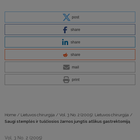
post
share
share
share
mail
print
Home
/
Lietuvos chirurgija
/
Vol. 3 No. 2 (2005): Lietuvos chirurgija
/
Saugi stemplės ir tuščiosios žarnos jungtis atlikus gastrektomiją
Vol. 3 No. 2 (2005)