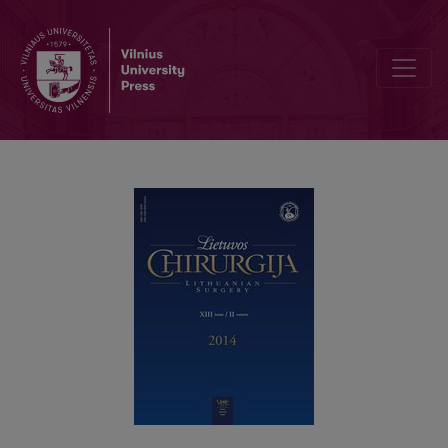
Saugi stemplės ir tuščiosios žarnos jungtis atlikus gastrektomiją