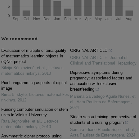
We recommend
Evaluation of multiple criteria quality
ORIGINAL ARTICLE
of mathematics learning objects in
ORIGINAL ARTICLE
,
Journal of
eQNet project
Clinical and Translational Hepatology
Silvija Sėrikovienė, et al.
,
Lietuvos
Depressive symptoms during
matematikos rinkinys
,
2010
pregnancy: associated factors and
Pixel programming aspects of digital
association with exclusive
image
breastfeeding
Rima Birškytė
,
Lietuvos matematikos
Mariana Salvadego Águila Nunes, et
rinkinys
,
2012
al.
,
Acta Paulista de Enfermagem
,
2024
Funding computer simulation of stem
units in Vilnius University
Stricto sensu training: perspective of
Rūta Jegnoraitė, et al.
,
Lietuvos
students of a nursing program
matematikos rinkinys
,
2010
Samara Eliane Rabelo Suplici, et al.
,
Acta Paulista de Enfermagem
,
2024
Asymmetric cipher protocol using