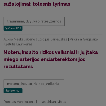
sužalojimai: tolesnis tyrimas
trauminiai_dvylikapirstes_zarnos
Auksė Meškauskienė | Egidijus Barkauskas | Virginija Gaigalaitė |
Kęstutis Laurikėnas
Moterų insulto rizikos veiksniai ir jų įtaka
miego arterijos endarterektomijos
rezultatams
moteru_insulto_rizikos_veiksniai
Donatas Venskutonis | Linas Urbanavičius