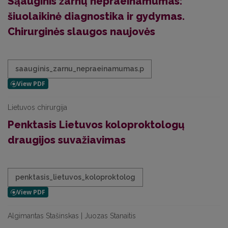
Sąauginis žarnų nepraeinamumas:
šiuolaikinė diagnostika ir gydymas.
Chirurginės slaugos naujovės
saauginis_zarnu_nepraeinamumas.p
Lietuvos chirurgija
Penktasis Lietuvos koloproktologų
draugijos suvažiavimas
penktasis_lietuvos_koloproktolog
Algimantas Stašinskas | Juozas Stanaitis