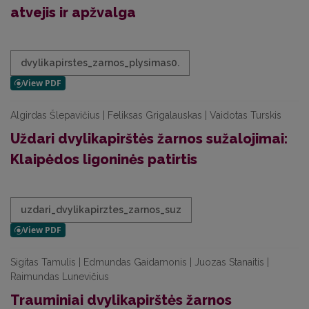
atvejis ir apžvalga
dvylikapirstes_zarnos_plysimas0.
Algirdas Šlepavičius | Feliksas Grigalauskas | Vaidotas Turskis
Uždari dvylikapirštės žarnos sužalojimai:
Klaipėdos ligoninės patirtis
uzdari_dvylikapirztes_zarnos_suz
Sigitas Tamulis | Edmundas Gaidamonis | Juozas Stanaitis |
Raimundas Lunevičius
Trauminiai dvylikapirštės žarnos