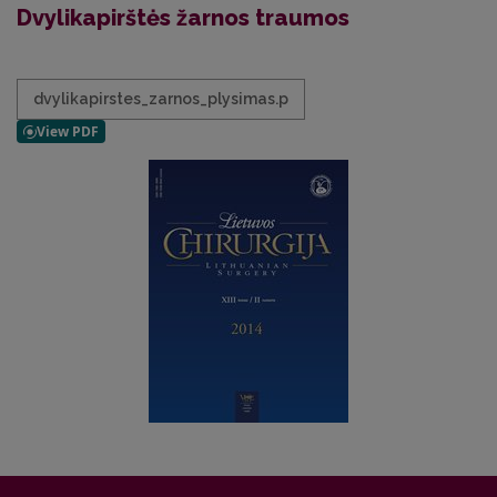
Dvylikapirštės žarnos traumos
dvylikapirstes_zarnos_plysimas.p