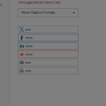
chirurgija/article/view/2319
as
More Citation Formats
post
share
share
share
mail
print