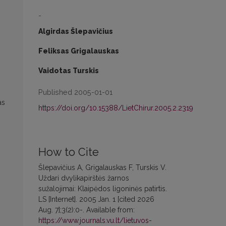
-
Algirdas Šlepavičius
Feliksas Grigalauskas
Vaidotas Turskis
Published 2005-01-01
as
https://doi.org/10.15388/LietChirur.2005.2.2319
How to Cite
Šlepavičius A, Grigalauskas F, Turskis V.
Uždari dvylikapirštės žarnos
sužalojimai: Klaipėdos ligoninės patirtis.
LS [Internet]. 2005 Jan. 1 [cited 2026
Aug. 7];3(2):0-. Available from:
https://www.journals.vu.lt/lietuvos-