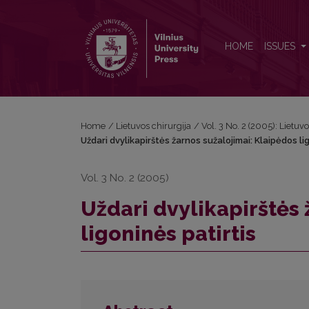
Uždari dvylikapirštės žarnos sužalojimai: Klaipėdos l
HOME
ISSUES
Home
/
Lietuvos chirurgija
/
Vol. 3 No. 2 (2005): Lietuvo
Uždari dvylikapirštės žarnos sužalojimai: Klaipėdos li
Vol. 3 No. 2 (2005)
Uždari dvylikapirštės 
ligoninės patirtis