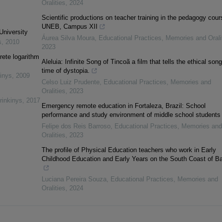
Oralities
,
2024
Scientific productions on teacher training in the pedagogy cour
UNEB, Campus XII
University
Áurea Silva Moura
,
Educational Practices, Memories and Orali
s
,
2010
2023
rete logarithm
Aleluia: Infinite Song of Tincoã a film that tells the ethical song
time of dystopia.
inys
,
2009
Celso Luiz Prudente
,
Educational Practices, Memories and
Oralities
,
2023
rinkinys
,
2017
Emergency remote education in Fortaleza, Brazil: School
performance and study environment of middle school students
Felipe dos Reis Barroso
,
Educational Practices, Memories and
Oralities
,
2023
The profile of Physical Education teachers who work in Early
Childhood Education and Early Years on the South Coast of B
Luciana Pereira Souza
,
Educational Practices, Memories and
Oralities
,
2024