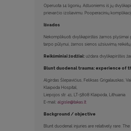
Operuota 14 ligonių. Aštuoniems iš jų dvylikap
prievarčio izoliavimu. Pooperacinių komplikacij
Išvados
Nekomplikuoti dvylikapirštės žarnos plyšimai g
tarpo pūlynui, žarnos sienos užsiuvimą reikėtų 
Reikšminiai žodžiai:
uždara dvylikapirštės ž
Blunt duodenal trauma: experience of t
Algirdas Šlepavičius, Feliksas Grigalauskas, Va
Klaipėda Hospital,
Liepojos str. 41, LT-5808 Klaipėda, Lithuania
E-mail:
algisle@takas.lt
Background / objective
Blunt duodenal injuries are relatively rare. The