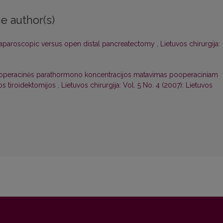
e author(s)
aparoscopic versus open distal pancreatectomy
,
Lietuvos chirurgija:
aoperacinės parathormono koncentracijos matavimas pooperaciniam
os tiroidektomijos
,
Lietuvos chirurgija: Vol. 5 No. 4 (2007): Lietuvos