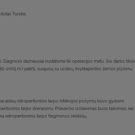
idotas Turskis
ti. Diagnozė dažniausiai nustatoma tik operacijos metu. Šio darbo tiksl
85–2005 m.) patirtį, susijusią su uždarų dvylikapirštės žarnos plyšimų
be aiškių retroperitoninio tarpo infekcijos požymių buvo gydomi
peritoninio tarpo drenavimu. Prievarčio izoliavimas buvo taikomas, kai
ma retroperitoninio tarpo flegmonos reiškinių.