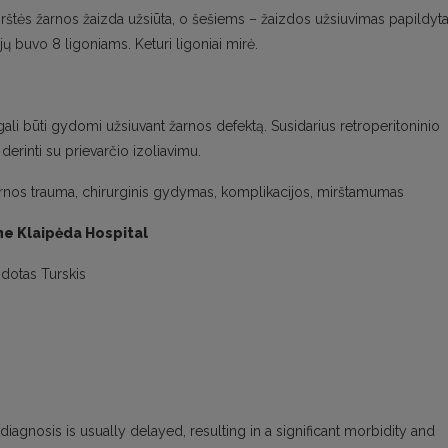
irštės žarnos žaizda užsiūta, o šešiems – žaizdos užsiuvimas papildyt
ų buvo 8 ligoniams. Keturi ligoniai mirė.
ali būti gydomi užsiuvant žarnos defektą. Susidarius retroperitoninio
derinti su prievarčio izoliavimu.
arnos trauma, chirurginis gydymas, komplikacijos, mirštamumas
he Klaipėda Hospital
idotas Turskis
 diagnosis is usually delayed, resulting in a significant morbidity and