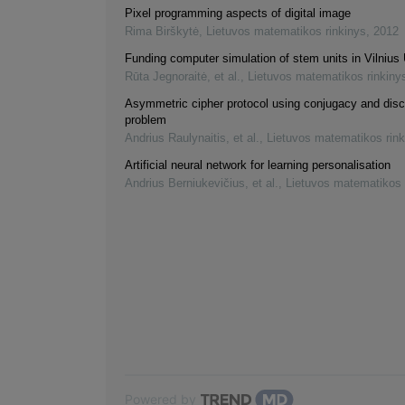
Pixel programming aspects of digital image
Rima Birškytė
,
Lietuvos matematikos rinkinys
,
2012
Funding computer simulation of stem units in Vilnius 
Rūta Jegnoraitė, et al.
,
Lietuvos matematikos rinkiny
Asymmetric cipher protocol using conjugacy and disc
problem
Andrius Raulynaitis, et al.
,
Lietuvos matematikos rink
Artificial neural network for learning personalisation
Andrius Berniukevičius, et al.
,
Lietuvos matematikos 
Powered by