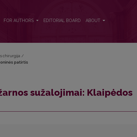
igoninės patirtis
FOR AUTHORS
EDITORIAL BOARD
ABOUT
s chirurgija
/
goninės patirtis
žarnos sužalojimai: Klaipėdos