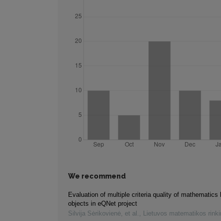
We recommend
Evaluation of multiple criteria quality of mathematics 
objects in eQNet project
Silvija Sėrikovienė, et al.
,
Lietuvos matematikos rink