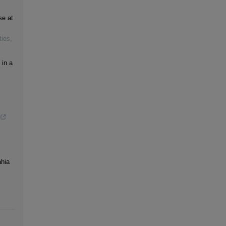
se at
ties
,
 in a
ahia