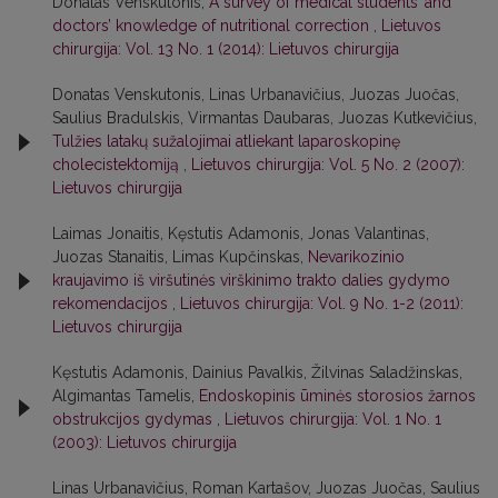
Donatas Venskutonis,
A survey of medical students’ and
doctors’ knowledge of nutritional correction
,
Lietuvos
chirurgija: Vol. 13 No. 1 (2014): Lietuvos chirurgija
Donatas Venskutonis, Linas Urbanavičius, Juozas Juočas,
Saulius Bradulskis, Virmantas Daubaras, Juozas Kutkevičius,
Tulžies latakų sužalojimai atliekant laparoskopinę
cholecistektomiją
,
Lietuvos chirurgija: Vol. 5 No. 2 (2007):
Lietuvos chirurgija
Laimas Jonaitis, Kęstutis Adamonis, Jonas Valantinas,
Juozas Stanaitis, Limas Kupčinskas,
Nevarikozinio
kraujavimo iš viršutinės virškinimo trakto dalies gydymo
rekomendacijos
,
Lietuvos chirurgija: Vol. 9 No. 1-2 (2011):
Lietuvos chirurgija
Kęstutis Adamonis, Dainius Pavalkis, Žilvinas Saladžinskas,
Algimantas Tamelis,
Endoskopinis ūminės storosios žarnos
obstrukcijos gydymas
,
Lietuvos chirurgija: Vol. 1 No. 1
(2003): Lietuvos chirurgija
Linas Urbanavičius, Roman Kartašov, Juozas Juočas, Saulius