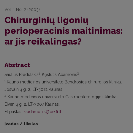
Vol. 1 No. 2 (2003)
Chirurginių ligonių
perioperacinis maitinimas:
ar jis reikalingas?
Abstract
1
2
Saulius Bradulskis
, Kęstutis Adamonis
1
Kauno medicinos universiteto Bendrosios chirurgijos klinika,
Josvainių g. 2, LT-3021 Kaunas.
2
Kauno medicinos universiteto Gastroenterologijos klinika,
Eivenių g. 2, LT-3007 Kaunas.
El paštas:
k-adamonis@delfi.lt
Įvadas / tikslas