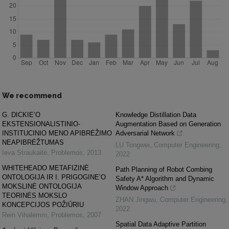
We recommend
G. DICKIE’O
Knowledge Distillation Data
EKSTENSIONALISTINIO-
Augmentation Based on Generation
INSTITUCINIO MENO APIBRĖŽIMO
Adversarial Network
NEAPIBRĖŽTUMAS
LU Tongwei
,
Computer Engineering
,
Ieva Straukaitė
,
Problemos
,
2013
2022
WHITEHEADO METAFIZINĖ
Path Planning of Robot Combing
ONTOLOGIJA IR I. PRIGOGINE’O
Safety A* Algorithm and Dynamic
MOKSLINĖ ONTOLOGIJA
Window Approach
TEORINĖS MOKSLO
ZHAN Jingwu
,
Computer Engineering
,
KONCEPCIJOS POŽIŪRIU
2022
Rein Vihalemm
,
Problemos
,
2007
Spatial Data Adaptive Partition