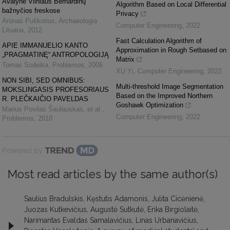
Avalynė Vilniaus Bernardinų
Algorithm Based on Local Differential
bažnyčios freskose
Privacy
Arūnas Puškorius
,
Archaeologia
Computer Engineering
,
2022
Lituana
,
2012
Fast Calculation Algorithm of
APIE IMMANUELIO KANTO
Approximation in Rough Setbased on
„PRAGMATINĘ“ ANTROPOLOGIJĄ
Matrix
Tomas Sodeika
,
Problemos
,
2006
XU Yi
,
Computer Engineering
,
2022
NON SIBI, SED OMNIBUS:
Multi-threshold Image Segmentation
MOKSLINGASIS PROFESORIAUS
Based on the Improved Northern
R. PLEČKAIČIO PAVELDAS
Goshawk Optimization
Marius Povilas Šaulauskas, et al.
,
Computer Engineering
,
2022
Problemos
,
2010
Powered by
Most read articles by the same author(s)
Saulius Bradulskis, Kęstutis Adamonis, Julita Cicėnienė,
Juozas Kutkevičius, Augustė Sutkutė, Erika Birgiolaitė,
Narimantas Evaldas Samalavičius, Linas Urbanavičius,