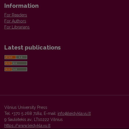
Information
For Readers
For Authors
For Librarians
Latest publications
Vilnius University Press
Tel. +370 5 268 7184, E-mail:
info@leidykla.vu.lt
9 Saulėtekis av., LT10222 Vilnius
https://www.leidykla.vu.lt