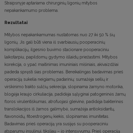
Straipsnyje aptariama chirurginių ligonių mitybos
nepakankamumo problema.
Rezultatai
Mitybos nepakankamumas nustatomas nuo 27 iki 50 % šių
ligonių. Jis gali būti viena iš svarbiausių pooperacinių
komplikacijų, ilgesnio buvimo stacionare pooperaciniu
laikotarpiu, papildomų gydymo išlaidų priežastimi. Mitybos
korekcija, o ypač maitinimas imuniniais mišiniais, akivaizdžiai
padeda spręsti šias problemas. Bereikalingas badavimas prieš
operaciją sukelia neigiamų padarinių: sumažėja seilių ir
virškinimo trakto sulčių sekrecija, slopinama žarnyno motorika,
blogėja kraujo cirkuliacija, padidėja sąlyginai patogeninės žarnų
floros virulentiškumas, atrofuojasi gleivinė, padidėja bakterinės
translokacijos iš žarnos galimybė, sumažėja antioksidantų,
flavonoidų, fitoestrogenų kiekis, slopinamas imunitetas.
Badavimas prieš operaciją yra susijęs su pooperaciniu
atsparumu insulinui, tiksliau – jo intensyvumu. Prieš operaciją