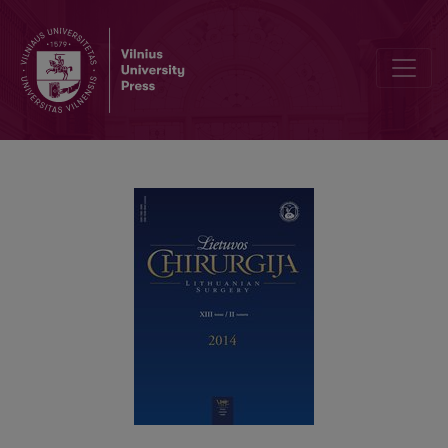
Chirurginių ligonių perioperacinis maitinimas: ar jis reikalingas?