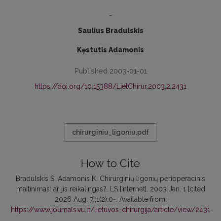
-
Saulius Bradulskis
Kęstutis Adamonis
Published 2003-01-01
https://doi.org/10.15388/LietChirur.2003.2.2431
chirurginiu_ligoniu.pdf
How to Cite
Bradulskis S, Adamonis K. Chirurginių ligonių perioperacinis
maitinimas: ar jis reikalingas?. LS [Internet]. 2003 Jan. 1 [cited
2026 Aug. 7];1(2):0-. Available from:
https://www.journals.vu.lt/lietuvos-chirurgija/article/view/2431