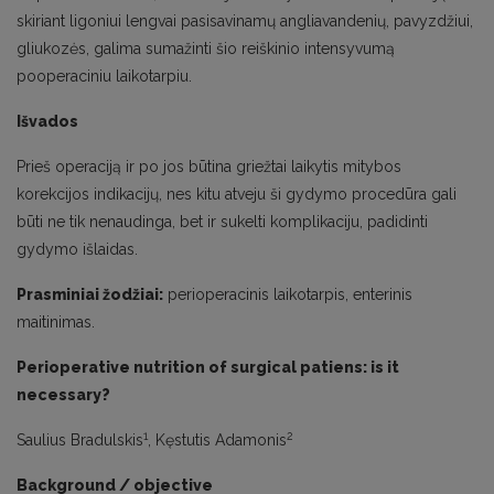
skiriant ligoniui lengvai pasisavinamų angliavandenių, pavyzdžiui,
gliukozės, galima sumažinti šio reiškinio intensyvumą
pooperaciniu laikotarpiu.
Išvados
Prieš operaciją ir po jos būtina griežtai laikytis mitybos
korekcijos indikacijų, nes kitu atveju ši gydymo procedūra gali
būti ne tik nenaudinga, bet ir sukelti komplikaciju, padidinti
gydymo išlaidas.
Prasminiai žodžiai:
perioperacinis laikotarpis, enterinis
maitinimas.
Perioperative nutrition of surgical patiens: is it
necessary?
1
2
Saulius Bradulskis
, Kęstutis Adamonis
Background / objective