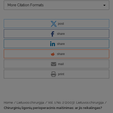
More Citation Formats
post
share
share
share
mail
print
Home
/
Lietuvos chirurgija
/
Vol. 1 No. 2 (2003): Lietuvos chirurgija
/
Chirurginių ligonių perioperacinis maitinimas: ar jis reikalingas?