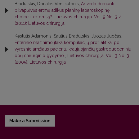
Bradulskis, Donatas Venskutonis,
Ar verta drenuoti
pilvaplėvės ertmę atlikus planinę laparoskopinę
cholecistektomiją?
,
Lietuvos chirurgija: Vol. 9 No. 3-4
(2011): Lietuvos chirurgija
Kęstutis Adamonis, Saulius Bradulskis, Juozas Juočas,
Enterinio maitinimo įtaka komplikacijų profilaktikai po
vyresnio amžiaus pacientų kraujuojančių gastroduodeninių
opų chirurginio gydymo
,
Lietuvos chirurgija: Vol. 3 No. 3
(2005): Lietuvos chirurgija
Make a Submission