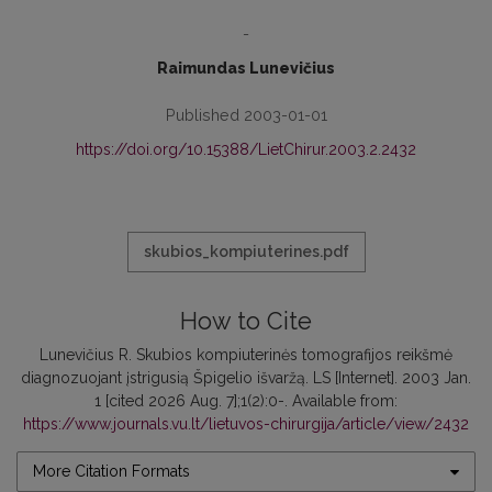
-
Raimundas Lunevičius
Published 2003-01-01
https://doi.org/10.15388/LietChirur.2003.2.2432
skubios_kompiuterines.pdf
How to Cite
Lunevičius R. Skubios kompiuterinės tomografijos reikšmė
diagnozuojant įstrigusią Špigelio išvaržą. LS [Internet]. 2003 Jan.
1 [cited 2026 Aug. 7];1(2):0-. Available from:
https://www.journals.vu.lt/lietuvos-chirurgija/article/view/2432
More Citation Formats