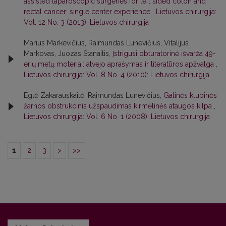
assisted laparoscopic surgeries for left sided colon and
rectal cancer: single center experience
,
Lietuvos chirurgija:
Vol. 12 No. 3 (2013): Lietuvos chirurgija
Marius Markevičius, Raimundas Lunevičius, Vitalijus
Markovas, Juozas Stanaitis,
Įstrigusi obturatorinė išvarža 49-
erių metų moteriai: atvejo aprašymas ir literatūros apžvalga
,
Lietuvos chirurgija: Vol. 8 No. 4 (2010): Lietuvos chirurgija
Eglė Zakarauskaitė, Raimundas Lunevičius,
Galinės klubinės
žarnos obstrukcinis užspaudimas kirmėlinės ataugos kilpa
,
Lietuvos chirurgija: Vol. 6 No. 1 (2008): Lietuvos chirurgija
1
2
3
>
>>