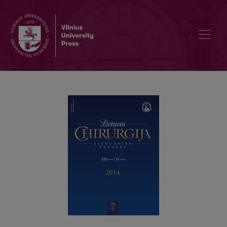
Skubios kompiuterinės tomografijos reikšmė diagnozuojant įstrigusi