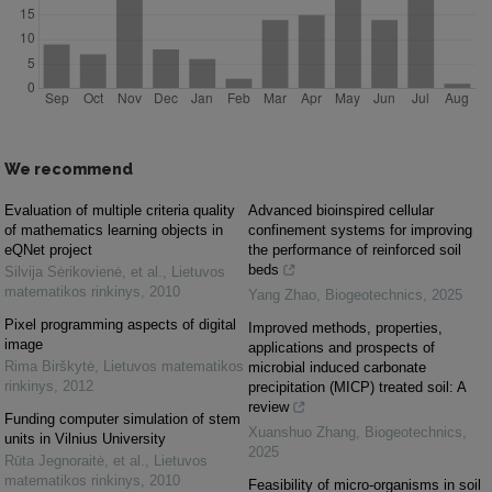
We recommend
Evaluation of multiple criteria quality
Advanced bioinspired cellular
of mathematics learning objects in
confinement systems for improving
eQNet project
the performance of reinforced soil
beds
Silvija Sėrikovienė, et al.
,
Lietuvos
matematikos rinkinys
,
2010
Yang Zhao
,
Biogeotechnics
,
2025
Pixel programming aspects of digital
Improved methods, properties,
image
applications and prospects of
Rima Birškytė
,
Lietuvos matematikos
microbial induced carbonate
rinkinys
,
2012
precipitation (MICP) treated soil: A
review
Funding computer simulation of stem
Xuanshuo Zhang
,
Biogeotechnics
,
units in Vilnius University
2025
Rūta Jegnoraitė, et al.
,
Lietuvos
matematikos rinkinys
,
2010
Feasibility of micro-organisms in soil