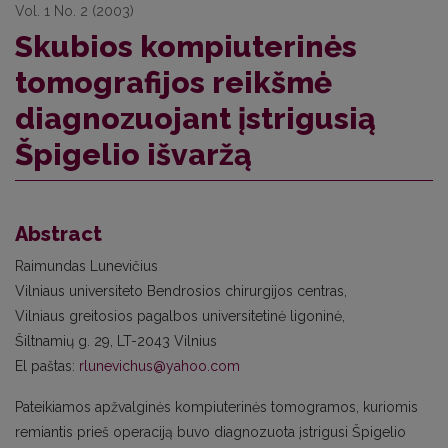
Vol. 1 No. 2 (2003)
Skubios kompiuterinės
tomografijos reikšmė
diagnozuojant įstrigusią
Špigelio išvaržą
Abstract
Raimundas Lunevičius
Vilniaus universiteto Bendrosios chirurgijos centras,
Vilniaus greitosios pagalbos universitetinė ligoninė,
Šiltnamių g. 29, LT-2043 Vilnius
El paštas:
rlunevichus@yahoo.com
Pateikiamos apžvalginės kompiuterinės tomogramos, kuriomis
remiantis prieš operaciją buvo diagnozuota įstrigusi Špigelio