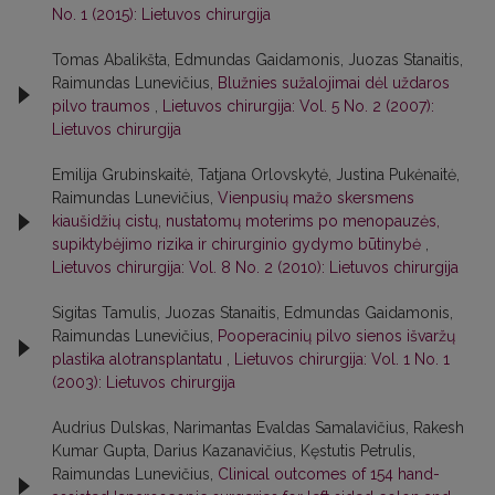
No. 1 (2015): Lietuvos chirurgija
Tomas Abalikšta, Edmundas Gaidamonis, Juozas Stanaitis,
Raimundas Lunevičius,
Blužnies sužalojimai dėl uždaros
pilvo traumos
,
Lietuvos chirurgija: Vol. 5 No. 2 (2007):
Lietuvos chirurgija
Emilija Grubinskaitė, Tatjana Orlovskytė, Justina Pukėnaitė,
Raimundas Lunevičius,
Vienpusių mažo skersmens
kiaušidžių cistų, nustatomų moterims po menopauzės,
supiktybėjimo rizika ir chirurginio gydymo būtinybė
,
Lietuvos chirurgija: Vol. 8 No. 2 (2010): Lietuvos chirurgija
Sigitas Tamulis, Juozas Stanaitis, Edmundas Gaidamonis,
Raimundas Lunevičius,
Pooperacinių pilvo sienos išvaržų
plastika alotransplantatu
,
Lietuvos chirurgija: Vol. 1 No. 1
(2003): Lietuvos chirurgija
Audrius Dulskas, Narimantas Evaldas Samalavičius, Rakesh
Kumar Gupta, Darius Kazanavičius, Kęstutis Petrulis,
Raimundas Lunevičius,
Clinical outcomes of 154 hand-