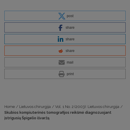
post
share
share
share
mail
print
Home
/
Lietuvos chirurgija
/
Vol. 1 No. 2 (2003): Lietuvos chirurgija
/
Skubios kompiuterinės tomografijos reikšmė diagnozuojant
įstrigusią Špigelio išvaržą