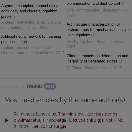
bioremediation and dust control
Asymmetric cipher protocol using
Erfan Ahmadzadeh
,
Biogeotechnics
,
conjugacy and discrete logarithm
2024
problem
Andrius Raulynaitis, et al.
,
Lietuvos
Architecture characterization of
matematikos rinkinys
,
2009
orchard trees for mechanical behavior
investigations
Artificial neural network for learning
personalisation
Min Kyung Jeon
,
Biogeotechnics
,
2025
Andrius Berniukevičius, et al.
,
Lietuvos matematikos rinkinys
,
2017
Climate impacts on deformation and
instability of vegetated slopes
Qi Zhang
,
Biogeotechnics
,
2025
Powered by
Most read articles by the same author(s)
Raimundas Lunevičius,
Trauminis dvylikapirštės žarnos
plyšimas: atvejis ir apžvalga
,
Lietuvos chirurgija: Vol. 3 No.
2 (2005): Lietuvos chirurgija