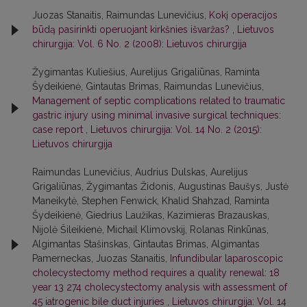
Juozas Stanaitis, Raimundas Lunevičius,
Kokį operacijos
būdą pasirinkti operuojant kirkšnies išvaržas?
,
Lietuvos
chirurgija: Vol. 6 No. 2 (2008): Lietuvos chirurgija
Žygimantas Kuliešius, Aurelijus Grigaliūnas, Raminta
Šydeikienė, Gintautas Brimas, Raimundas Lunevičius,
Management of septic complications related to traumatic
gastric injury using minimal invasive surgical techniques:
case report
,
Lietuvos chirurgija: Vol. 14 No. 2 (2015):
Lietuvos chirurgija
Raimundas Lunevičius, Audrius Dulskas, Aurelijus
Grigaliūnas, Žygimantas Židonis, Augustinas Baušys, Justė
Maneikytė, Stephen Fenwick, Khalid Shahzad, Raminta
Šydeikienė, Giedrius Laužikas, Kazimieras Brazauskas,
Nijolė Šileikienė, Michail Klimovskij, Rolanas Rinkūnas,
Algimantas Stašinskas, Gintautas Brimas, Algimantas
Pamerneckas, Juozas Stanaitis,
Infundibular laparoscopic
cholecystectomy method requires a quality renewal: 18
year 13 274 cholecystectomy analysis with assessment of
45 iatrogenic bile duct injuries
,
Lietuvos chirurgija: Vol. 14