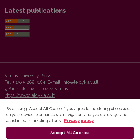
Latest publications
Vilnius University Press
Tel. +370 5 268 7184, E-mail:
info@leidykla.vu.lt
9 Saulėtekis av., LT10222 Vilnius
https://www.leidykla.vu.lt
By clicking “Accept All Cookies”, you agree to the storing of cookies
on your device to enhance site navigation, analyze site usage, and
Vilnius University Press platform and metadata are distributed by
assist in our marketing efforts.
Privacy policy
Creative Commons International License
.
Accept All Cookies