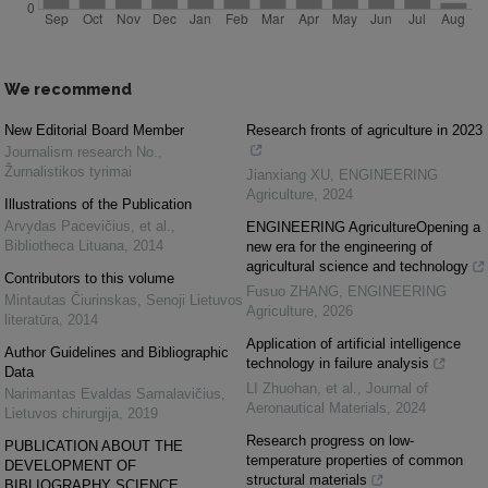
We recommend
New Editorial Board Member
Research fronts of agriculture in 2023
Journalism research No.
,
Žurnalistikos tyrimai
Jianxiang XU
,
ENGINEERING
Agriculture
,
2024
Illustrations of the Publication
Arvydas Pacevičius, et al.
,
ENGINEERING AgricultureOpening a
Bibliotheca Lituana
,
2014
new era for the engineering of
agricultural science and technology
Contributors to this volume
Fusuo ZHANG
,
ENGINEERING
Mintautas Čiurinskas
,
Senoji Lietuvos
Agriculture
,
2026
literatūra
,
2014
Application of artificial intelligence
Author Guidelines and Bibliographic
technology in failure analysis
Data
LI Zhuohan, et al.
,
Journal of
Narimantas Evaldas Samalavičius
,
Aeronautical Materials
,
2024
Lietuvos chirurgija
,
2019
Research progress on low-
PUBLICATION ABOUT THE
temperature properties of common
DEVELOPMENT OF
structural materials
BIBLIOGRAPHY SCIENCE