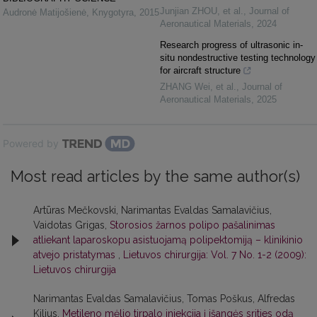
Junjian ZHOU, et al.
,
Journal of
Audronė Matijošienė
,
Knygotyra
,
2015
Aeronautical Materials
,
2024
Research progress of ultrasonic in-
situ nondestructive testing technology
for aircraft structure
ZHANG Wei, et al.
,
Journal of
Aeronautical Materials
,
2025
Powered by
Most read articles by the same author(s)
Artūras Mečkovski, Narimantas Evaldas Samalavičius,
Vaidotas Grigas,
Storosios žarnos polipo pašalinimas
atliekant laparoskopu asistuojamą polipektomiją – klinikinio
atvejo pristatymas
,
Lietuvos chirurgija: Vol. 7 No. 1-2 (2009):
Lietuvos chirurgija
Narimantas Evaldas Samalavičius, Tomas Poškus, Alfredas
Kilius,
Metileno mėlio tirpalo injekcija į išangės srities odą