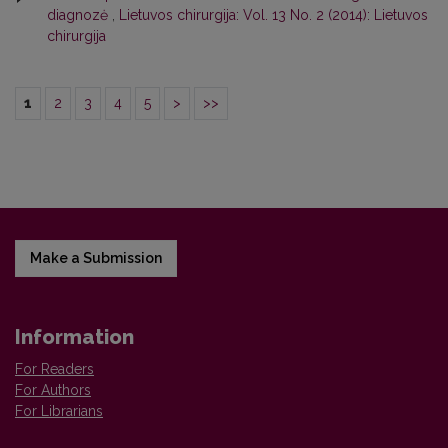
diagnozė
,
Lietuvos chirurgija: Vol. 13 No. 2 (2014): Lietuvos
chirurgija
1
2
3
4
5
>
>>
Make a Submission
Information
For Readers
For Authors
For Librarians