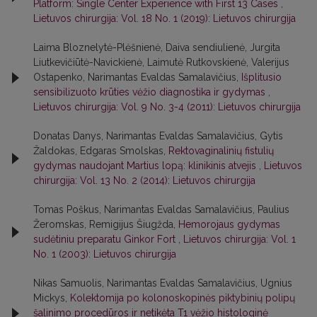
Platform: Single Center Experience with First 13 Cases
,
Lietuvos chirurgija: Vol. 18 No. 1 (2019): Lietuvos chirurgija
Laima Bloznelytė-Plėšnienė, Daiva sendiulienė, Jurgita
Liutkevičiūtė-Navickienė, Laimutė Rutkovskienė, Valerijus
Ostapenko, Narimantas Evaldas Samalavičius,
Išplitusio
sensibilizuoto krūties vėžio diagnostika ir gydymas
,
Lietuvos chirurgija: Vol. 9 No. 3-4 (2011): Lietuvos chirurgija
Donatas Danys, Narimantas Evaldas Samalavičius, Gytis
Žaldokas, Edgaras Smolskas,
Rektovaginalinių fistulių
gydymas naudojant Martius lopą: klinikinis atvejis
,
Lietuvos
chirurgija: Vol. 13 No. 2 (2014): Lietuvos chirurgija
Tomas Poškus, Narimantas Evaldas Samalavičius, Paulius
Žeromskas, Remigijus Šiugžda,
Hemorojaus gydymas
sudėtiniu preparatu Ginkor Fort
,
Lietuvos chirurgija: Vol. 1
No. 1 (2003): Lietuvos chirurgija
Nikas Samuolis, Narimantas Evaldas Samalavičius, Ugnius
Mickys,
Kolektomija po kolonoskopinės piktybinių polipų
šalinimo procedūros ir netikėta T1 vėžio histologinė