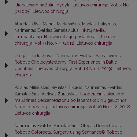
idiopatiniam niežuliui gydyti
,
Lietuvos chirurgija: Vol. 3 No.
3 (2005): Lietuvos chirurgija
Albertas Ulys, Marius Markevičius, Mantas Trakymas,
Narimantas Evaldas Samalavičius,
Inkstų navikų
termoabliacija: klinikinio atvejo pristatymas
,
Lietuvos
chirurgija: Vol. 9 No. 3-4 (2011): Lietuvos chirurgija
Olegas Deduchovas, Narimantas Evaldas Samalavičius,
Robotic Cholecystectomy: First Experience in Baltic
Countries
,
Lietuvos chirurgija: Vol. 18 No. 1 (2019): Lietuvos
chirurgija
Povilas Miliauskas, Renatas Tikuišis, Narimantas Evaldas
Samalavičius, Aleksas Žurauskas,
Pooperacinis skausmo
malšinimas deksametazonu po laparoskopinių gaubtinės
žarnos operacijų
,
Lietuvos chirurgija: Vol. 10 No. 1-2 (2012):
Lietuvos chirurgija
Narimantas Evaldas Samalavičius, Olegas Deduchovas,
Robotic Colorectal Surgery using Senhance® Robotic