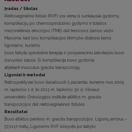
Įvadas / tikslas
Rektovaginalinė fistulė (RVF) yra viena iš sunkiausiai gydomų
komplikacijų po chemospindulinio gydymo ir totalios
mezorektinės ekscizijos (TME) dėl tiesiosios žarnos vėžio.
Manoma, kad šios komplikacijos tikimybė didesnė tiems
ligoniams, kuriems
buvo taikyta spindulinė terapija ir pooperaciniu laikotarpiu buvo
išsivystęs sepsis. Ši komplikacija buvo gydoma
atliekant musculus gracilis transpoziciją.
Ligoniai ir metodai
Retrospektyviai buvo išanalizuoti 5 pacientai, kuriems nuo 2005
m. lapkričio 1 d. iki 2013 m. lapkričio 30 d. Vilniaus
universiteto Onkologijos institute atliktos m. gracilis
transpozicijos dėl rektovaginalinės fistulės.
Rezultatai
Buvo atliktos penkios m. gracilis transpozicijos. Ligonių amžius –
57,2±17 metų. Ligonėms RVF išsivystė po taikyto