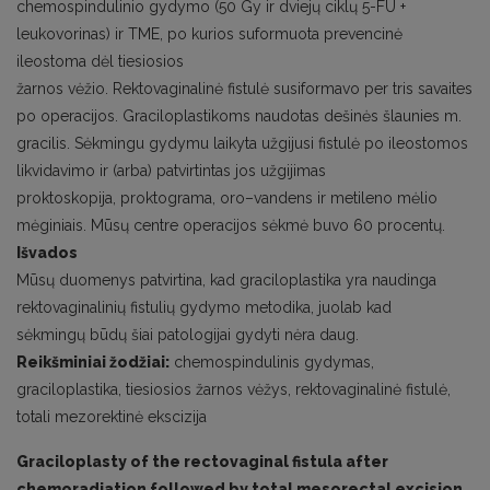
chemospindulinio gydymo (50 Gy ir dviejų ciklų 5-FU +
leukovorinas) ir TME, po kurios suformuota prevencinė
ileostoma dėl tiesiosios
žarnos vėžio. Rektovaginalinė fistulė susiformavo per tris savaites
po operacijos. Graciloplastikoms naudotas dešinės šlaunies m.
gracilis. Sėkmingu gydymu laikyta užgijusi fistulė po ileostomos
likvidavimo ir (arba) patvirtintas jos užgijimas
proktoskopija, proktograma, oro–vandens ir metileno mėlio
mėginiais. Mūsų centre operacijos sėkmė buvo 60 procentų.
Išvados
Mūsų duomenys patvirtina, kad graciloplastika yra naudinga
rektovaginalinių fistulių gydymo metodika, juolab kad
sėkmingų būdų šiai patologijai gydyti nėra daug.
Reikšminiai žodžiai:
chemospindulinis gydymas,
graciloplastika, tiesiosios žarnos vėžys, rektovaginalinė fistulė,
totali mezorektinė ekscizija
Graciloplasty of the rectovaginal fistula after
chemoradiation followed by total mesorectal excision