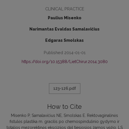
CLINICAL PRACTICE
Paulius Misenko
Narimantas Evaldas Samalavičius
Edgaras Smolskas
Published 2014-01-01
https://doi.org/10.15388/LietChirur.2014.3080
123-126.pdf
How to Cite
Misenko P, Samalavičius NE, Smolskas E. Rektovaginalinės
fistulės plastika m. gracilis po chemospindulinio gydymo ir
totalios mezorektinės ekscizijos dėl tiesiosios žarnos vėžio. LS