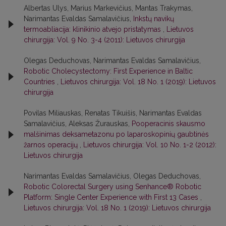
Albertas Ulys, Marius Markevičius, Mantas Trakymas,
Narimantas Evaldas Samalavičius,
Inkstų navikų
termoabliacija: klinikinio atvejo pristatymas
,
Lietuvos
chirurgija: Vol. 9 No. 3-4 (2011): Lietuvos chirurgija
Olegas Deduchovas, Narimantas Evaldas Samalavičius,
Robotic Cholecystectomy: First Experience in Baltic
Countries
,
Lietuvos chirurgija: Vol. 18 No. 1 (2019): Lietuvos
chirurgija
Povilas Miliauskas, Renatas Tikuišis, Narimantas Evaldas
Samalavičius, Aleksas Žurauskas,
Pooperacinis skausmo
malšinimas deksametazonu po laparoskopinių gaubtinės
žarnos operacijų
,
Lietuvos chirurgija: Vol. 10 No. 1-2 (2012):
Lietuvos chirurgija
Narimantas Evaldas Samalavičius, Olegas Deduchovas,
Robotic Colorectal Surgery using Senhance® Robotic
Platform: Single Center Experience with First 13 Cases
,
Lietuvos chirurgija: Vol. 18 No. 1 (2019): Lietuvos chirurgija