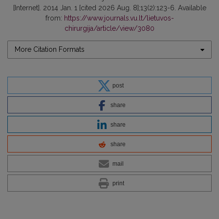
[Internet]. 2014 Jan. 1 [cited 2026 Aug. 8];13(2):123-6. Available
from:
https://www.journals.vu.lt/lietuvos-
chirurgija/article/view/3080
More Citation Formats
post
share
share
share
mail
print