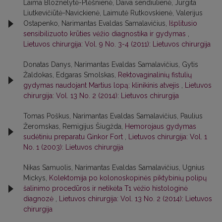
Laima Bloznelytė-Plėšnienė, Daiva sendiulienė, Jurgita
Liutkevičiūtė-Navickienė, Laimutė Rutkovskienė, Valerijus
Ostapenko, Narimantas Evaldas Samalavičius,
Išplitusio
sensibilizuoto krūties vėžio diagnostika ir gydymas
,
Lietuvos chirurgija: Vol. 9 No. 3-4 (2011): Lietuvos chirurgija
Donatas Danys, Narimantas Evaldas Samalavičius, Gytis
Žaldokas, Edgaras Smolskas,
Rektovaginalinių fistulių
gydymas naudojant Martius lopą: klinikinis atvejis
,
Lietuvos
chirurgija: Vol. 13 No. 2 (2014): Lietuvos chirurgija
Tomas Poškus, Narimantas Evaldas Samalavičius, Paulius
Žeromskas, Remigijus Šiugžda,
Hemorojaus gydymas
sudėtiniu preparatu Ginkor Fort
,
Lietuvos chirurgija: Vol. 1
No. 1 (2003): Lietuvos chirurgija
Nikas Samuolis, Narimantas Evaldas Samalavičius, Ugnius
Mickys,
Kolektomija po kolonoskopinės piktybinių polipų
šalinimo procedūros ir netikėta T1 vėžio histologinė
diagnozė
,
Lietuvos chirurgija: Vol. 13 No. 2 (2014): Lietuvos
chirurgija