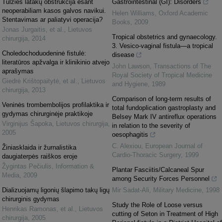
Tulžies latakų obstrukcija esant
Gastrointestinal (GI): Disorders
neoperabiliam kasos galvos navikui.
Helen Williams
,
Oxford Academic
Stentavimas ar paliatyvi operacija?
Books
,
2009
Jonas Jurgaitis, et al.
,
Lietuvos
Tropical obstetrics and gynaecology.
chirurgija
,
2014
3. Vesico-vaginal fistula—a tropical
Choledochoduodeninė fistulė:
disease
literatūros apžvalga ir klinikinio atvejo
John Lawson
,
Transactions of The
aprašymas
Royal Society of Tropical Medicine
Giedrė Krištopaitytė, et al.
,
Lietuvos
and Hygiene
,
1989
chirurgija
,
2013
Comparison of long-term results of
Veninės trombembolijos profilaktika ir
total fundoplication gastroplasty and
gydymas chirurginėje praktikoje
Belsey Mark IV antireflux operations
Virginijus Šapoka
,
Lietuvos chirurgija
,
in relation to the severity of
2005
oesophagitis
C. Alexiou
,
European Journal of
Žiniasklaida ir žurnalistika
Cardio-Thoracic Surgery
,
1999
daugiaterpės raiškos eroje
Žygintas Pečiulis
,
Information &
Plantar Fasciitis/Calcaneal Spur
Media
,
2009
among Security Forces Personnel
Dializuojamų ligonių šlapimo takų ligų
Mir Sadat-Ali
,
Military Medicine
,
1998
chirurginis gydymas
Study the Role of Loose versus
Henrikas Ramonas, et al.
,
Lietuvos
cutting of Seton in Treatment of High
chirurgija
,
2005