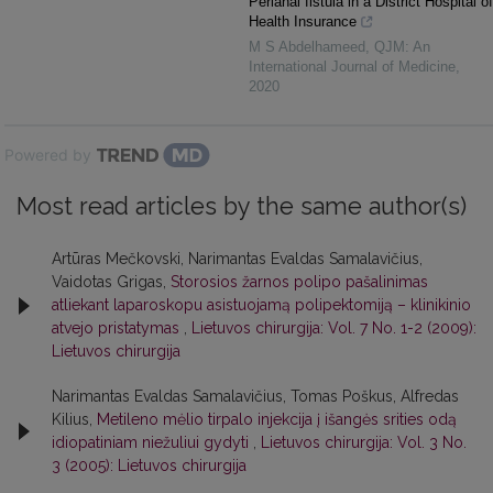
Perianal fistula in a District Hospital of
Health Insurance
M S Abdelhameed
,
QJM: An
International Journal of Medicine
,
2020
Powered by
Most read articles by the same author(s)
Artūras Mečkovski, Narimantas Evaldas Samalavičius,
Vaidotas Grigas,
Storosios žarnos polipo pašalinimas
atliekant laparoskopu asistuojamą polipektomiją – klinikinio
atvejo pristatymas
,
Lietuvos chirurgija: Vol. 7 No. 1-2 (2009):
Lietuvos chirurgija
Narimantas Evaldas Samalavičius, Tomas Poškus, Alfredas
Kilius,
Metileno mėlio tirpalo injekcija į išangės srities odą
idiopatiniam niežuliui gydyti
,
Lietuvos chirurgija: Vol. 3 No.
3 (2005): Lietuvos chirurgija