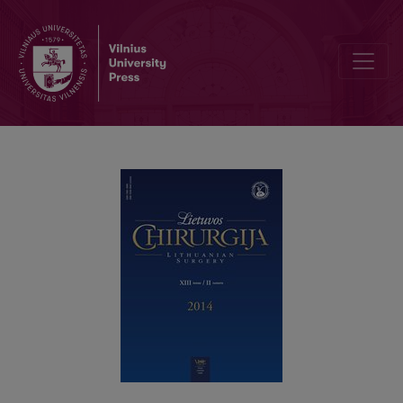
Rektovaginalinės fistulės plastika m. gracilis po chemospindulinio 