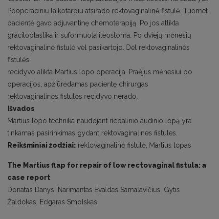
Pooperaciniu laikotarpiu atsirado rektovaginalinė fistulė. Tuomet
pacientė gavo adjuvantinę chemoterapiją. Po jos atlikta
graciloplastika ir suformuota ileostoma. Po dviejų mėnesių
rektovaginalinė fistulė vėl pasikartojo. Dėl rektovaginalinės
fistulės
recidyvo alikta Martius lopo operacija. Praėjus mėnesiui po
operacijos, apžiūrėdamas pacientę chirurgas
rektovaginalinės fistulės recidyvo nerado.
Išvados
Martius lopo technika naudojant riebalinio audinio lopą yra
tinkamas pasirinkimas gydant rektovaginalines fistules.
Reikšminiai žodžiai:
rektovaginalinė fistulė, Martius lopas
The Martius flap for repair of low rectovaginal fistula: a
case report
Donatas Danys, Narimantas Evaldas Samalavičius, Gytis
Žaldokas, Edgaras Smolskas