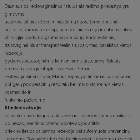
Dažniausios rektovaginalinės fistulės atsiradimo priežastys yra
gimdymo
traumos, lėtinės uždegiminės žarnų ligos, žema priekinė
tiesiosios žarnos rezekcija, hemorojinių mazgų ir dubens srities
chirurgija. Gydymo galimybių yra daug: endorektalinis,
transvaginalinis ar transperinealinis uždarymas, pažeistos vietos
rezekcija,
gydymas autologinėmis kamieninėmis ląstelėmis, fistulės
drenavimas ar graciloplastika. Esant žemai
rektovaginalinei fistulei, Martius lopas yra tinkamas pasirinkimas
dėl gerų pooperacinių rezultatų bei mažo donorinės vietos
kosmetinio ir
funkcinio pažeidimo.
Klinikinis atvejis
Pacientei buvo diagnozuotas žemas tiesiosios žarnos navikas ir
po neoadjuvantinės chemoradioterapijos atlikta
priekinė tiesiosios žarnos rezekcija bei suformuota prevencinė
ileostoma. Tos pačios hospitalizacijos metu ileostoma uždaryta.