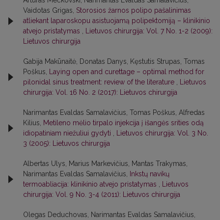
Artūras Mečkovski, Narimantas Evaldas Samalavičius,
Vaidotas Grigas,
Storosios žarnos polipo pašalinimas
atliekant laparoskopu asistuojamą polipektomiją – klinikinio
atvejo pristatymas
,
Lietuvos chirurgija: Vol. 7 No. 1-2 (2009):
Lietuvos chirurgija
Gabija Makūnaitė, Donatas Danys, Kęstutis Strupas, Tomas
Poškus,
Laying open and curettage – optimal method for
pilonidal sinus treatment: review of the literature
,
Lietuvos
chirurgija: Vol. 16 No. 2 (2017): Lietuvos chirurgija
Narimantas Evaldas Samalavičius, Tomas Poškus, Alfredas
Kilius,
Metileno mėlio tirpalo injekcija į išangės srities odą
idiopatiniam niežuliui gydyti
,
Lietuvos chirurgija: Vol. 3 No.
3 (2005): Lietuvos chirurgija
Albertas Ulys, Marius Markevičius, Mantas Trakymas,
Narimantas Evaldas Samalavičius,
Inkstų navikų
termoabliacija: klinikinio atvejo pristatymas
,
Lietuvos
chirurgija: Vol. 9 No. 3-4 (2011): Lietuvos chirurgija
Olegas Deduchovas, Narimantas Evaldas Samalavičius,