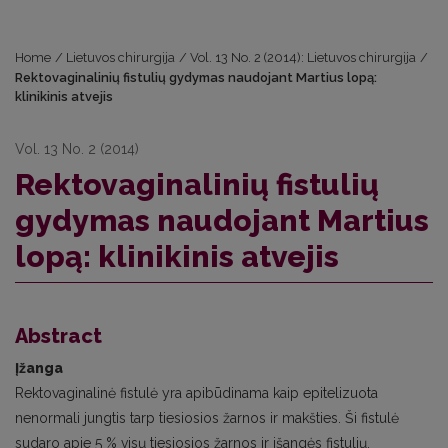
Home
/
Lietuvos chirurgija
/
Vol. 13 No. 2 (2014): Lietuvos chirurgija
/
Rektovaginalinių fistulių gydymas naudojant Martius lopą:
klinikinis atvejis
Vol. 13 No. 2 (2014)
Rektovaginalinių fistulių
gydymas naudojant Martius
lopą: klinikinis atvejis
Abstract
Įžanga
Rektovaginalinė fistulė yra apibūdinama kaip epitelizuota
nenormali jungtis tarp tiesiosios žarnos ir makšties. Ši fistulė
sudaro apie 5 % visų tiesiosios žarnos ir išangės fistulių.