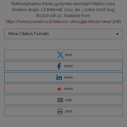
Rektovaginalinių fistulių gydymas naudojant Martius lopą:
klinikinis atvejis. LS [Internet]. 2014 Jan. 1 [cited 2026 Aug.
8];13(2):118-22. Available from:
https://www.journals.vu.lt/lietuvos-chirurgija/article/view/3081
More Citation Formats
post
share
share
share
mail
print