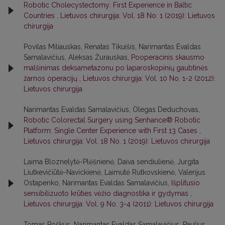
Robotic Cholecystectomy: First Experience in Baltic
Countries
,
Lietuvos chirurgija: Vol. 18 No. 1 (2019): Lietuvos
chirurgija
Povilas Miliauskas, Renatas Tikuišis, Narimantas Evaldas
Samalavičius, Aleksas Žurauskas,
Pooperacinis skausmo
malšinimas deksametazonu po laparoskopinių gaubtinės
žarnos operacijų
,
Lietuvos chirurgija: Vol. 10 No. 1-2 (2012):
Lietuvos chirurgija
Narimantas Evaldas Samalavičius, Olegas Deduchovas,
Robotic Colorectal Surgery using Senhance® Robotic
Platform: Single Center Experience with First 13 Cases
,
Lietuvos chirurgija: Vol. 18 No. 1 (2019): Lietuvos chirurgija
Laima Bloznelytė-Plėšnienė, Daiva sendiulienė, Jurgita
Liutkevičiūtė-Navickienė, Laimutė Rutkovskienė, Valerijus
Ostapenko, Narimantas Evaldas Samalavičius,
Išplitusio
sensibilizuoto krūties vėžio diagnostika ir gydymas
,
Lietuvos chirurgija: Vol. 9 No. 3-4 (2011): Lietuvos chirurgija
Tomas Poškus, Narimantas Evaldas Samalavičius, Paulius