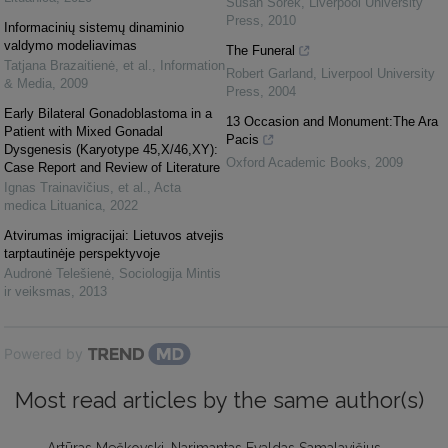
Susan Sorek
,
Liverpool University
Press
,
2010
Informacinių sistemų dinaminio
valdymo modeliavimas
The Funeral
Tatjana Brazaitienė, et al.
,
Information
Robert Garland
,
Liverpool University
& Media
,
2009
Press
,
2004
Early Bilateral Gonadoblastoma in a
13 Occasion and Monument:The Ara
Patient with Mixed Gonadal
Pacis
Dysgenesis (Karyotype 45,X/46,XY):
Oxford Academic Books
,
2009
Case Report and Review of Literature
Ignas Trainavičius, et al.
,
Acta
medica Lituanica
,
2022
Atvirumas imigracijai: Lietuvos atvejis
tarptautinėje perspektyvoje
Audronė Telešienė
,
Sociologija Mintis
ir veiksmas
,
2013
Powered by
Most read articles by the same author(s)