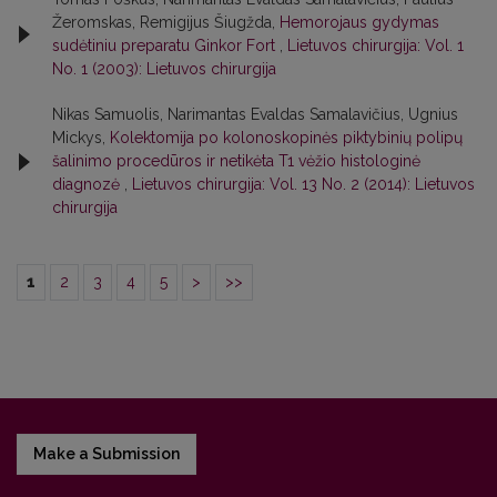
Žeromskas, Remigijus Šiugžda,
Hemorojaus gydymas
sudėtiniu preparatu Ginkor Fort
,
Lietuvos chirurgija: Vol. 1
No. 1 (2003): Lietuvos chirurgija
Nikas Samuolis, Narimantas Evaldas Samalavičius, Ugnius
Mickys,
Kolektomija po kolonoskopinės piktybinių polipų
šalinimo procedūros ir netikėta T1 vėžio histologinė
diagnozė
,
Lietuvos chirurgija: Vol. 13 No. 2 (2014): Lietuvos
chirurgija
1
2
3
4
5
>
>>
Make a Submission