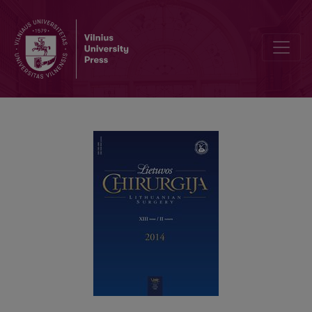
Rektovaginalinių fistulių gydymas naudojant Martius lopą: klinikinis a