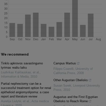
We recommend
Tinklo apkrovos savastingumo
Campus Martius
tyrimas realiu laiku
Filippo Coarelli
,
University of
Liudvikas Kaklauskas, et al.
,
California Press
,
2008
Information & Media
,
2010
Other Augustan Obelisks
Partial nephrectomy can be a
Susan Sorek
,
Liverpool University
successful treatment option for renal
Press
,
2010
epithelioid angiomyolipoma: a case
report and literature review
Augustus and the First Egyptian
Aurelija Liulytė, et al.
,
Acta medica
Obelisks to Reach Rome
Lituanica
,
2020