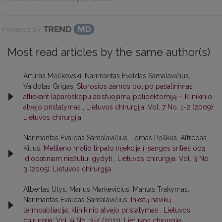
Powered by
Most read articles by the same author(s)
Artūras Mečkovski, Narimantas Evaldas Samalavičius,
Vaidotas Grigas,
Storosios žarnos polipo pašalinimas
atliekant laparoskopu asistuojamą polipektomiją – klinikinio
atvejo pristatymas
,
Lietuvos chirurgija: Vol. 7 No. 1-2 (2009):
Lietuvos chirurgija
Narimantas Evaldas Samalavičius, Tomas Poškus, Alfredas
Kilius,
Metileno mėlio tirpalo injekcija į išangės srities odą
idiopatiniam niežuliui gydyti
,
Lietuvos chirurgija: Vol. 3 No.
3 (2005): Lietuvos chirurgija
Albertas Ulys, Marius Markevičius, Mantas Trakymas,
Narimantas Evaldas Samalavičius,
Inkstų navikų
termoabliacija: klinikinio atvejo pristatymas
,
Lietuvos
chirurgija: Vol. 9 No. 3-4 (2011): Lietuvos chirurgija