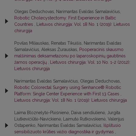
Olegas Deduchovas, Narimantas Evaldas Samalavičius,
Robotic Cholecystectomy: First Experience in Baltic
Countries
,
Lietuvos chirurgija: Vol. 18 No. 1 (2019): Lietuvos
chirurgija
Povilas Miliauskas, Renatas Tikuišis, Narimantas Evaldas
Samalavičius, Aleksas Žurauskas,
Pooperacinis skausmo
malšinimas deksametazonu po laparoskopinių gaubtinės
žarnos operacijų
,
Lietuvos chirurgija: Vol. 10 No. 1-2 (2012):
Lietuvos chirurgija
Narimantas Evaldas Samalavičius, Olegas Deduchovas,
Robotic Colorectal Surgery using Senhance® Robotic
Platform: Single Center Experience with First 13 Cases
,
Lietuvos chirurgija: Vol. 18 No. 1 (2019): Lietuvos chirurgija
Laima Bloznelytė-Plėšnienė, Daiva sendiulienė, Jurgita
Liutkevičiūtė-Navickienė, Laimutė Rutkovskienė, Valerijus
Ostapenko, Narimantas Evaldas Samalavičius,
Išplitusio
sensibilizuoto krūties vėžio diagnostika ir gydymas
,