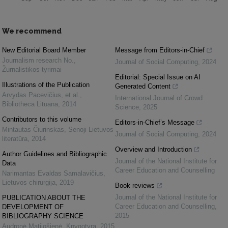
We recommend
New Editorial Board Member
Message from Editors-in-Chief
Journalism research No.
,
Journal of Social Computing
,
2024
Žurnalistikos tyrimai
Editorial: Special Issue on AI
Illustrations of the Publication
Generated Content
Arvydas Pacevičius, et al.
,
International Journal of Crowd
Bibliotheca Lituana
,
2014
Science
,
2025
Contributors to this volume
Editors-in-Chief’s Message
Mintautas Čiurinskas
,
Senoji Lietuvos
Journal of Social Computing
,
2024
literatūra
,
2014
Overview and Introduction
Author Guidelines and Bibliographic
Journal of the National Institute for
Data
Career Education and Counselling
Narimantas Evaldas Samalavičius
,
Lietuvos chirurgija
,
2019
Book reviews
Journal of the National Institute for
PUBLICATION ABOUT THE
Career Education and Counselling
,
DEVELOPMENT OF
2015
BIBLIOGRAPHY SCIENCE
Audronė Matijošienė
,
Knygotyra
,
2015