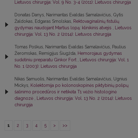
Lietuvos chirurgija: Vol. 9 No. 3-4 (2011): Lietuvos chirurgija
Donatas Danys, Narimantas Evaldas Samalavičius, Gytis
Žaldokas, Edgaras Smolskas,
Rektovaginalinių fistulių
gydymas naudojant Martius lopą: klinikinis atvejis
,
Lietuvos
chirurgija: Vol. 13 No. 2 (2014): Lietuvos chirurgija
Tomas Poškus, Narimantas Evaldas Samalavičius, Paulius
Žeromskas, Remigijus Šiugžda,
Hemorojaus gydymas
sudėtiniu preparatu Ginkor Fort
,
Lietuvos chirurgija: Vol. 1
No. 1 (2003): Lietuvos chirurgija
Nikas Samuolis, Narimantas Evaldas Samalavičius, Ugnius
Mickys,
Kolektomija po kolonoskopinės piktybinių polipų
šalinimo procedūros ir netikėta T1 vėžio histologinė
diagnozė
,
Lietuvos chirurgija: Vol. 13 No. 2 (2014): Lietuvos
chirurgija
1
2
3
4
5
>
>>