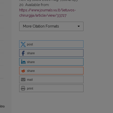
20. Available from:
https://www.journals.vu.lt/lietuvos-
chirurgija/article/view/33727
More Citation Formats
post
share
share
share
mail
print
itro