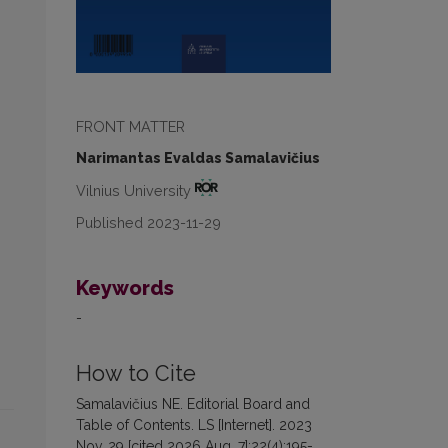
FRONT MATTER
Narimantas Evaldas Samalavičius
Vilnius University
Published 2023-11-29
Keywords
-
How to Cite
Samalavičius NE. Editorial Board and
Table of Contents. LS [Internet]. 2023
Nov. 29 [cited 2026 Aug. 7];22(4):195-