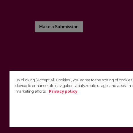
Make a Submission
By clicking “Accept All Cookies”, you agree to the storing of cookies
device to enhance site navigation, analyze site usage, and assist in 
Vilnius University Press
marketing efforts.
Privacy policy
Tel. +370 5 268 7184, E-mail:
info@leidykla.vu.lt
9 Saulėtekis av., LT10222 Vilnius
https://www.leidykla.vu.lt