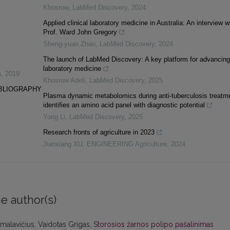
Khosrow
,
LabMed Discovery
,
2024
Applied clinical laboratory medicine in Australia: An interview w
Prof. Ward John Gregory
Sheng-yuan Zhao
,
LabMed Discovery
,
2024
The launch of LabMed Discovery: A key platform for advancing
laboratory medicine
a
,
2019
Khosrow Adeli
,
LabMed Discovery
,
2025
IBLIOGRAPHY
Plasma dynamic metabolomics during anti-tuberculosis treatm
identifies an amino acid panel with diagnostic potential
Yong Li
,
LabMed Discovery
,
2025
Research fronts of agriculture in 2023
Jianxiang XU
,
ENGINEERING Agriculture
,
2024
e author(s)
malavičius, Vaidotas Grigas,
Storosios žarnos polipo pašalinimas