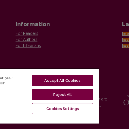
Information
La
For Readers
For Authors
For Librarians
 on your
Accept All Cookies
our
Reject All
Vilnius University Press platform and metadata are
distributed by
Creative Commons International
Cookies Settings
License
.