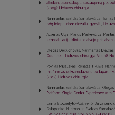
atliekant laparoskopu asistuojamą polipek
(2009): Lietuvos chirurgija
Narimantas Evaldas Samalavičius, Tomas P
odą idiopatiniam niežuliui gydyti
,
Lietuvo
Albertas Ulys, Marius Markevičius, Manta
termoabliacija: klinikinio atvejo pristatym
Olegas Deduchovas, Narimantas Evaldas 
Countries
,
Lietuvos chirurgija: Vol. 18 No.
Povilas Miliauskas, Renatas Tikuišis, Nar
malšinimas deksametazonu po laparoskop
(2012): Lietuvos chirurgija
Narimantas Evaldas Samalavičius, Olega
Platform: Single Center Experience with F
Laima Bloznelytė-Plėšnienė, Daiva sendiul
Ostapenko, Narimantas Evaldas Samalavič
Lietuvos chirurgija: Vol. 9 No. 3-4 (2011): 