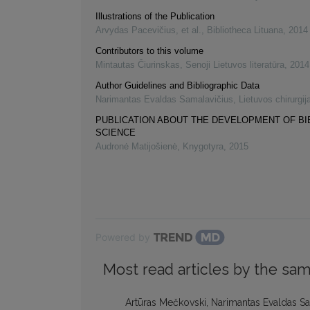
Illustrations of the Publication
Arvydas Pacevičius, et al.
,
Bibliotheca Lituana
,
2014
Contributors to this volume
Mintautas Čiurinskas
,
Senoji Lietuvos literatūra
,
2014
Author Guidelines and Bibliographic Data
Narimantas Evaldas Samalavičius
,
Lietuvos chirurgij
PUBLICATION ABOUT THE DEVELOPMENT OF B
SCIENCE
Audronė Matijošienė
,
Knygotyra
,
2015
Powered by
Most read articles by the sam
Artūras Mečkovski, Narimantas Evaldas Sa