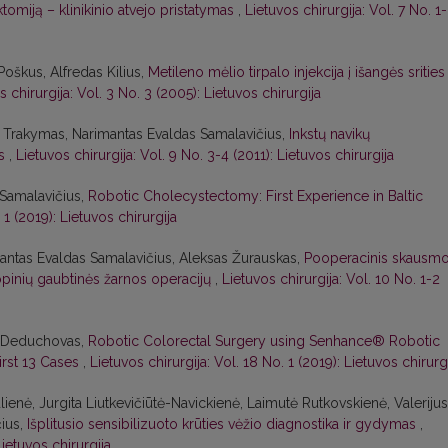
tomiją – klinikinio atvejo pristatymas
,
Lietuvos chirurgija: Vol. 7 No. 1
oškus, Alfredas Kilius,
Metileno mėlio tirpalo injekcija į išangės srities
s chirurgija: Vol. 3 No. 3 (2005): Lietuvos chirurgija
s Trakymas, Narimantas Evaldas Samalavičius,
Inkstų navikų
as
,
Lietuvos chirurgija: Vol. 9 No. 3-4 (2011): Lietuvos chirurgija
Samalavičius,
Robotic Cholecystectomy: First Experience in Baltic
 1 (2019): Lietuvos chirurgija
imantas Evaldas Samalavičius, Aleksas Žurauskas,
Pooperacinis skausm
inių gaubtinės žarnos operacijų
,
Lietuvos chirurgija: Vol. 10 No. 1-2
s Deduchovas,
Robotic Colorectal Surgery using Senhance® Robotic
irst 13 Cases
,
Lietuvos chirurgija: Vol. 18 No. 1 (2019): Lietuvos chirurg
ienė, Jurgita Liutkevičiūtė-Navickienė, Laimutė Rutkovskienė, Valerijus
ius,
Išplitusio sensibilizuoto krūties vėžio diagnostika ir gydymas
,
Lietuvos chirurgija