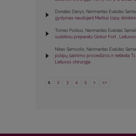
Donatas Danys, Narimantas Evaldas Samal
gydymas naudojant Martius lopą: klinikini
Tomas Poškus, Narimantas Evaldas Samala
sudėtiniu preparatu Ginkor Fort
,
Lietuvos 
Nikas Samuolis, Narimantas Evaldas Sama
polipų šalinimo procedūros ir netikėta T
Lietuvos chirurgija
1
2
3
4
5
>
>>