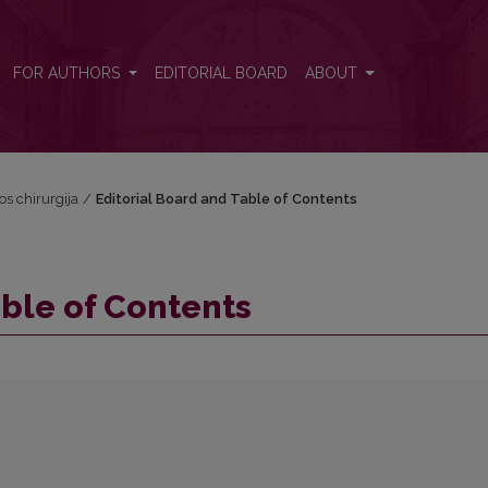
FOR AUTHORS
EDITORIAL BOARD
ABOUT
vos chirurgija
/
Editorial Board and Table of Contents
able of Contents