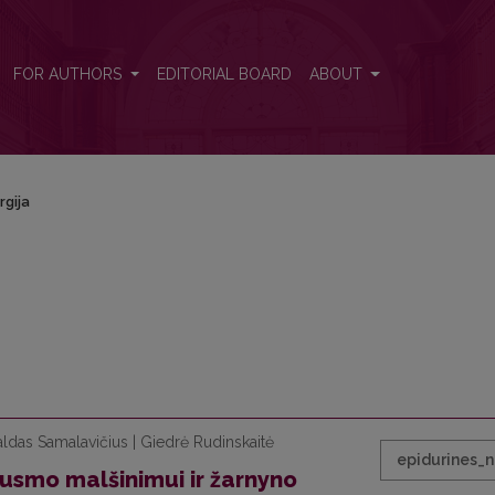
FOR AUTHORS
EDITORIAL BOARD
ABOUT
rgija
valdas Samalavičius | Giedrė Rudinskaitė
epidurines_n
ausmo malšinimui ir žarnyno