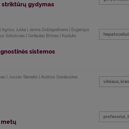
 striktūrų gydymas
| Agnius Juška | Janina Didžiapetrienė | Eugenijus
hepatoceliu
ijus Sokolovas | Gintautas Brimas | Kęstutis
gnostinės sistemos
ckas | Juozas Stanaitis | Audrius Gradauskas
vilniaus_kra
profesoriui_t
0 metų