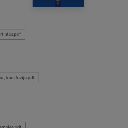
rtintos.pdf
iu_transfuziju.pdf
temples.pdf