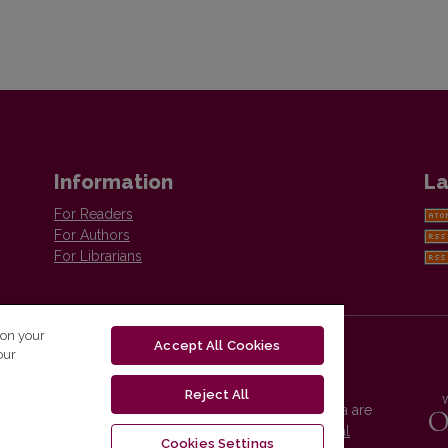
Information
La
For Readers
For Authors
For Librarians
 on your
Accept All Cookies
our
Reject All
Vilnius University Press platform and metadata are
distributed by
Creative Commons International
Cookies Settings