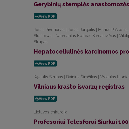
Gerybinių stemplės anastomozės
Jonas Pivoriūnas | Jonas Jurgaitis | Marius Paškonis 
Stratilovas | Narimantas Evaldas Samalavičius | Vital
Strupas
Hepatoceliulinės karcinomos pro
Kęstutis Strupas | Dainius Šimčikas | Vytautas Lipni
Vilniaus krašto išvaržų registras
Lietuvos chirurgija
Profesoriui Telesforui Šiurkui 10