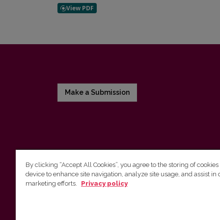
Make a Submission
By clicking “Accept All Cookies”, you agree to the storing of cookies
device to enhance site navigation, analyze site usage, and assist in 
Vilnius University Press
marketing efforts.
Privacy policy
Tel. +370 5 268 7184, E-mail:
info@leidykla.vu.lt
9 Saulėtekis av., LT10222 Vilnius
https://www.leidykla.vu.lt