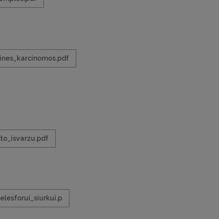
lines_karcinomos.pdf
sto_isvarzu.pdf
elesforui_siurkui.p