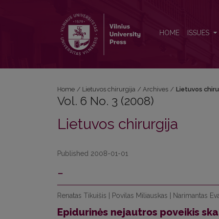
Vol. 6 No. 3 (2008): Lietuvos chirurgija
HOME
ISSUES
Home
/
Lietuvos chirurgija
/
Archives
/
Lietuvos chiru
Vol. 6 No. 3 (2008)
Lietuvos chirurgija
Published 2008-01-01
-
Renatas Tikuišis | Povilas Miliauskas | Narimantas E
Epidurinės nejautros poveikis sk