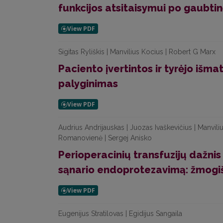
funkcijos atsitaisymui po gaubtinė
Sigitas Ryliškis | Manvilius Kocius | Robert G Marx
Paciento įvertintos ir tyrėjo iš
palyginimas
Audrius Andrijauskas | Juozas Ivaškevičius | Manvili
Romanovienė | Sergej Anisko
Perioperacinių transfuzijų dažnis 
sąnario endoprotezavimą: žmogišk
Eugenijus Stratilovas | Egidijus Sangaila