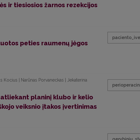
s ir tiesiosios žarnos rezekcijos
paciento_ive
matuotos peties raumenų jėgos
us Kocius | Narūnas Porvaneckas | Jekaterina
perioperacin
atliekant planinį klubo ir kelio
ojo veiksnio įtakos įvertinimas
gerybiniu_s