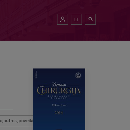
LT
ejautros_poveikis.pd