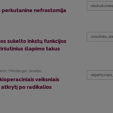
obstrukcines
 perkutanine nefrostomija
virsutiniu_s
jos sukelto inkstų funkcijos
ršutinius šlapimo takus
alnis | Mindaugas Jievaltas
objektyviais
kioperaciniais veiksniais
atkrytį po radikalios