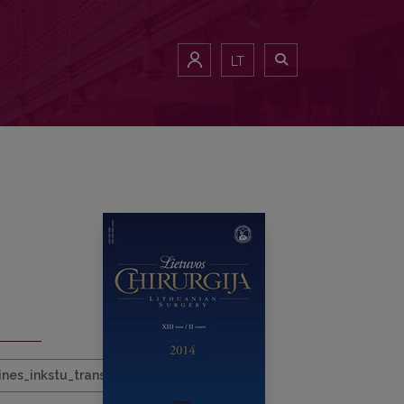
LT
nes_inkstu_transplan