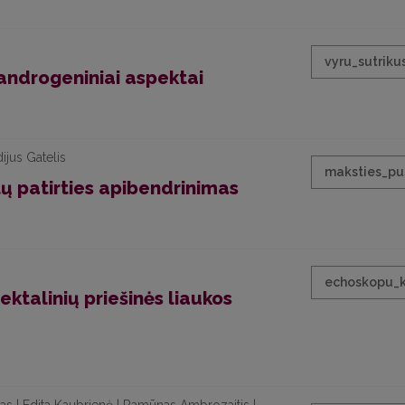
vyru_sutrikus
s androgeniniai aspektai
ijus Gatelis
maksties_pus
tų patirties apibendrinimas
echoskopu_k
ktalinių priešinės liaukos