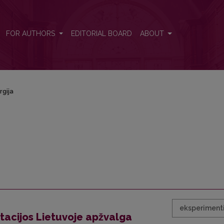
FOR AUTHORS
EDITORIAL BOARD
ABOUT
rgija
eksperimenti
tacijos Lietuvoje apžvalga