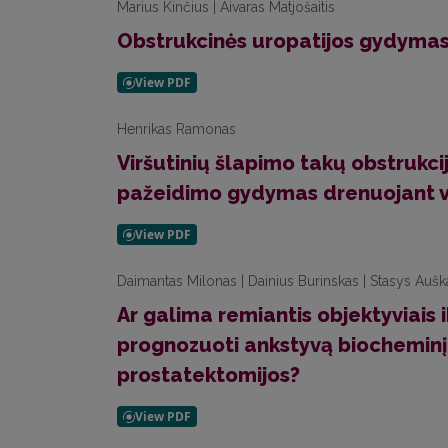
Marius Kinčius | Aivaras Matjošaitis
Obstrukcinės uropatijos gydymas
Henrikas Ramonas
Viršutinių šlapimo takų obstrukci
pažeidimo gydymas drenuojant vi
Daimantas Milonas | Dainius Burinskas | Stasys Aušk
Ar galima remiantis objektyviais i
prognozuoti ankstyvą biocheminį 
prostatektomijos?