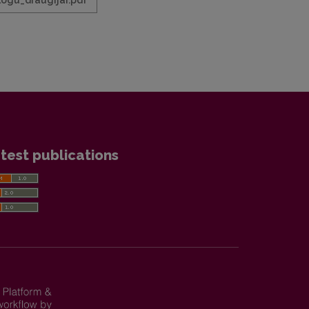
logu_draugijai.pdf
test publications