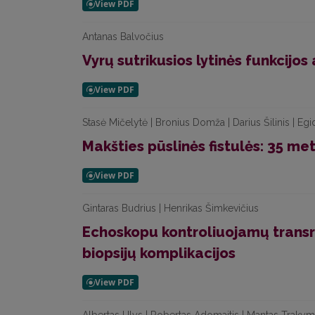
Antanas Balvočius
Vyrų sutrikusios lytinės funkcijo
Stasė Mičelytė | Bronius Domža | Darius Šilinis | Egid
Makšties pūslinės fistulės: 35 me
Gintaras Budrius | Henrikas Šimkevičius
Echoskopu kontroliuojamų transre
biopsijų komplikacijos