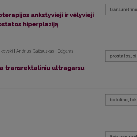
transuretrin
rapijos ankstyvieji ir vėlyvieji
ostatos hiperplaziją
kovski | Andrius Gaižauskas | Edgaras
prostatos_bi
a transrektaliniu ultragarsu
botulino_tok