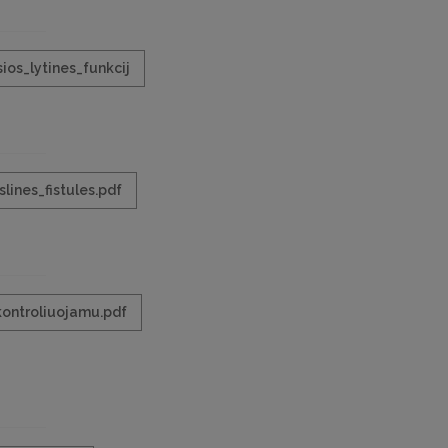
ios_lytines_funkcij
lines_fistules.pdf
ontroliuojamu.pdf