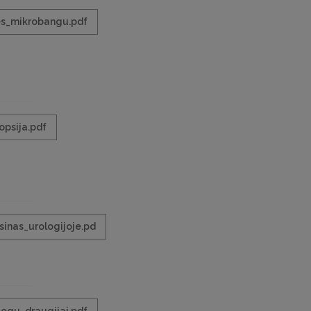
es_mikrobangu.pdf
opsija.pdf
sinas_urologijoje.pd