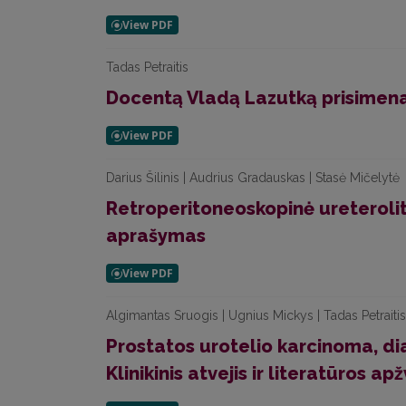
Tadas Petraitis
Docentą Vladą Lazutką prisimen
Darius Šilinis | Audrius Gradauskas | Stasė Mičelytė
Retroperitoneoskopinė ureterolit
aprašymas
Algimantas Sruogis | Ugnius Mickys | Tadas Petraitis
Prostatos urotelio karcinoma, di
Klinikinis atvejis ir literatūros ap