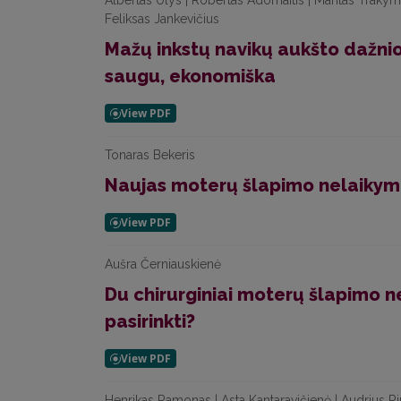
Albertas Ulys | Robertas Adomaitis | Mantas Trakym
Feliksas Jankevičius
Mažų inkstų navikų aukšto dažnio
saugu, ekonomiška
Tonaras Bekeris
Naujas moterų šlapimo nelaiky
Aušra Černiauskienė
Du chirurginiai moterų šlapimo 
pasirinkti?
Henrikas Ramonas | Asta Kantaravičienė | Audrius R