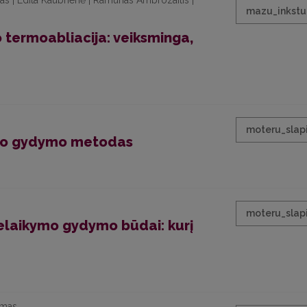
as | Edita Kaubrienė | Ramūnas Ambrozaitis |
mazu_inkstu
 termoabliacija: veiksminga,
moteru_sla
mo gydymo metodas
moteru_sla
nelaikymo gydymo būdai: kurį
imas