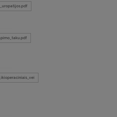
_uropatijos.pdf
lapimo_taku.pdf
_ikioperaciniais_vei