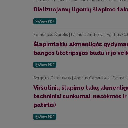
Dializuojamų ligonių šlapimo tak
Edmundas Štarolis | Laimutis Andreika | Egidijus Gate
Šlapimtakių akmenligės gydymas
bangos litotripsijos būdu ir jo v
Sergejus Gaižauskas | Andrius Gaižauskas | Deimant
Viršutinių šlapimo takų akmenli
techniniai sunkumai, nesėkmės ir
patirtis)