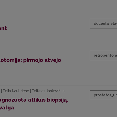
docenta_vla
ant
retroperiton
otomija: pirmojo atvejo
 | Edita Kaubrienė | Feliksas Jankevičius
prostatos_ur
agnozuota atlikus biopsiją.
žvalga