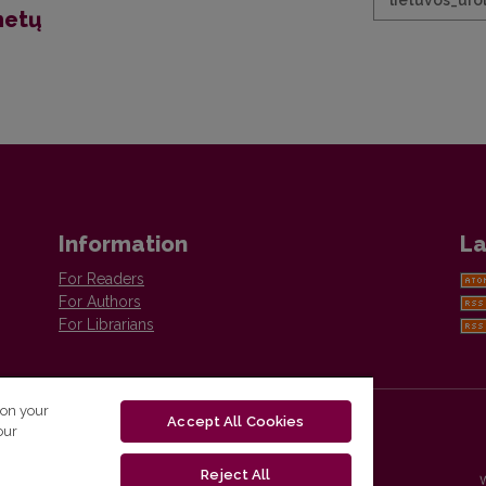
lietuvos_uro
metų
Information
La
For Readers
For Authors
For Librarians
 on your
Accept All Cookies
our
Reject All