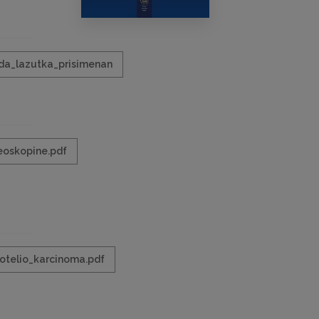
da_lazutka_prisimenan
eoskopine.pdf
otelio_karcinoma.pdf