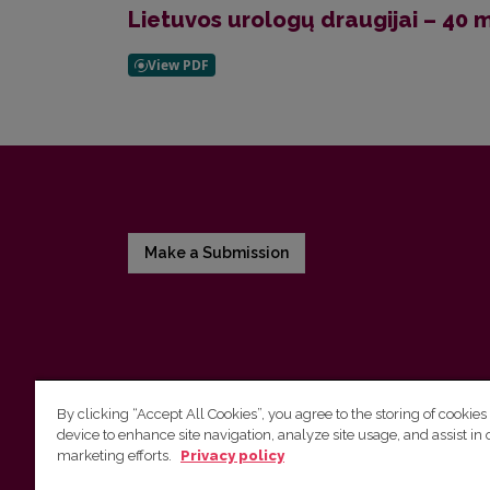
Lietuvos urologų draugijai – 40 
Make a Submission
By clicking “Accept All Cookies”, you agree to the storing of cookies
device to enhance site navigation, analyze site usage, and assist in 
Vilnius University Press
marketing efforts.
Privacy policy
Tel. +370 5 268 7184, E-mail:
info@leidykla.vu.lt