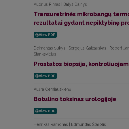
Audrius Rimas | Balys Dainys
Transuretrinės mikrobangų termote
rezultatai gydant nepiktybinę pr
Deimantas Šukys | Sergejus Gaižauskas | Robert Jan
Stankevičius
Prostatos biopsija, kontroliuojam
Aušra Černiauskienė
Botulino toksinas urologijoje
Henrikas Ramonas | Edmundas Štarolis