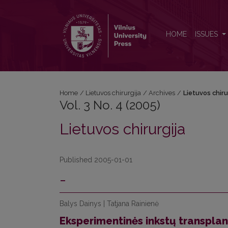
Vol. 3 No. 4 (2005): Lietuvos chirurgija
HOME
ISSUES
Home
/
Lietuvos chirurgija
/
Archives
/
Lietuvos chiru
Vol. 3 No. 4 (2005)
Lietuvos chirurgija
Published 2005-01-01
-
Balys Dainys | Tatjana Rainienė
Eksperimentinės inkstų transplan