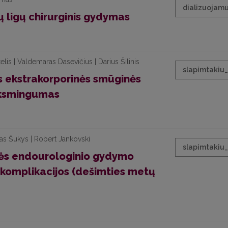
dializuojamu
ų ligų chirurginis gydymas
lis | Valdemaras Dasevičius | Darius Šilinis
slapimtakiu
 ekstrakorporinės smūginės
eiksmingumas
as Šukys | Robert Jankovski
slapimtakiu
gės endourologinio gydymo
 komplikacijos (dešimties metų