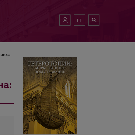
LT
ение»
на: