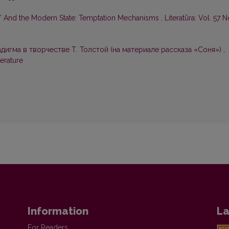
” And the Modern State: Temptation Mechanisms
,
Literatūra: Vol. 57 N
дигма в творчестве Т. Толстой (на материале рассказа «Cоня»)
,
terature
Information
La
For Readers