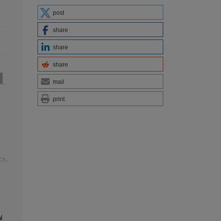
post
share
share
share
mail
print
cs
,
l