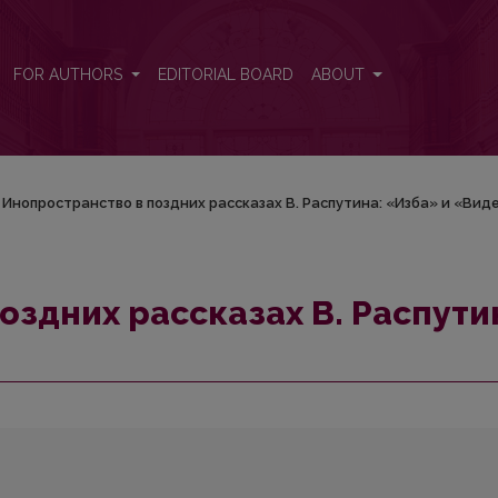
ина: «Изба» и «Видение»
FOR AUTHORS
EDITORIAL BOARD
ABOUT
Инопространство в поздних рассказах В. Распутина: «Изба» и «Вид
оздних рассказах В. Распути