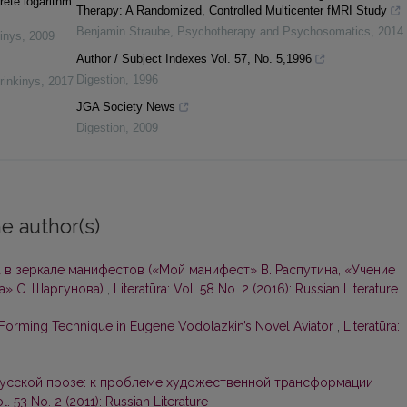
rete logarithm
Therapy: A Randomized, Controlled Multicenter fMRI Study
Benjamin Straube
,
Psychotherapy and Psychosomatics
,
2014
inys
,
2009
Author / Subject Indexes Vol. 57, No. 5,1996
Digestion
,
1996
rinkinys
,
2017
JGA Society News
Digestion
,
2009
e author(s)
 в зеркале манифестов («Мой манифест» В. Распутина, «Учение
а» С. Шаргунова)
,
Literatūra: Vol. 58 No. 2 (2016): Russian Literature
e Forming Technique in Eugene Vodolazkin’s Novel Aviator
,
Literatūra:
русской прозе: к проблеме художественной трансформации
ol. 53 No. 2 (2011): Russian Literature