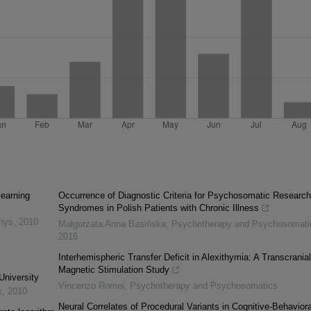
learning
Occurrence of Diagnostic Criteria for Psychosomatic Research
Syndromes in Polish Patients with Chronic Illness
inys
,
2010
Małgorzata Anna Basińska
,
Psychotherapy and Psychosomati
2016
Interhemispheric Transfer Deficit in Alexithymia: A Transcranial
Magnetic Stimulation Study
University
Vincenzo Romei
,
Psychotherapy and Psychosomatics
s
,
2010
Neural Correlates of Procedural Variants in Cognitive-Behaviora