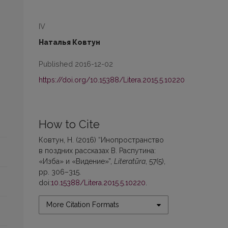
IV
Наталья Ковтун
Published 2016-12-02
https://doi.org/10.15388/Litera.2015.5.10220
How to Cite
Ковтун, Н. (2016) “Инопространство
в поздних рассказах В. Распутина:
«Изба» и «Видение»”,
Literatūra
, 57(5),
pp. 306–315.
doi:
10.15388/Litera.2015.5.10220
.
More Citation Formats