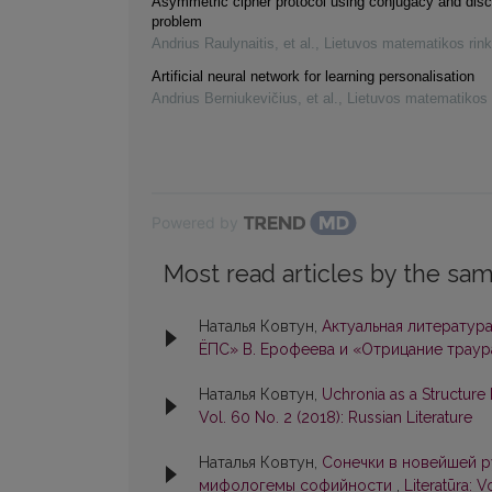
Asymmetric cipher protocol using conjugacy and disc
problem
Andrius Raulynaitis, et al.
,
Lietuvos matematikos rink
Artificial neural network for learning personalisation
Andrius Berniukevičius, et al.
,
Lietuvos matematikos 
Powered by
Most read articles by the sam
Наталья Ковтун,
Актуальная литература
ЁПС» В. Ерофеева и «Отрицание траур
Наталья Ковтун,
Uchronia as a Structur
Vol. 60 No. 2 (2018): Russian Literature
Наталья Ковтун,
Сонечки в новейшей 
мифологемы софийности
,
Literatūra: V