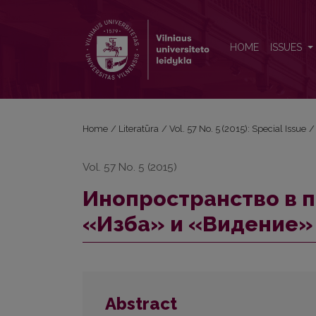
Инопространство в поздних рассказах В. Распут
HOME
ISSUES
Home
/
Literatūra
/
Vol. 57 No. 5 (2015): Special Issue
/
Vol. 57 No. 5 (2015)
Инопространство в п
«Изба» и «Видение»
Abstract