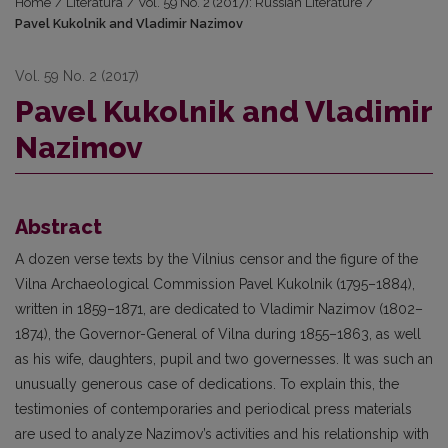
Home
/
Literatūra
/
Vol. 59 No. 2 (2017): Russian Literature
/
Pavel Kukolnik and Vladimir Nazimov
Vol. 59 No. 2 (2017)
Pavel Kukolnik and Vladimir
Nazimov
Abstract
A dozen verse texts by the Vilnius censor and the figure of the
Vilna Archaeological Commission Pavel Kukolnik (1795–1884),
written in 1859–1871, are dedicated to Vladimir Nazimov (1802–
1874), the Governor-General of Vilna during 1855–1863, as well
as his wife, daughters, pupil and two governesses. It was such an
unusually generous case of dedications. To explain this, the
testimonies of contemporaries and periodical press materials
are used to analyze Nazimov’s activities and his relationship with