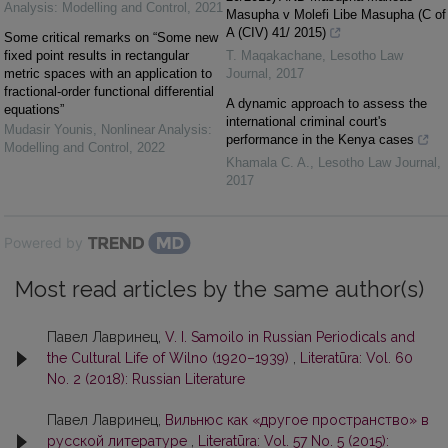
Analysis: Modelling and Control
,
2021
Masupha v Molefi Libe Masupha (C of
A (CIV) 41/ 2015)
Some critical remarks on “Some new
fixed point results in rectangular
T. Maqakachane
,
Lesotho Law
metric spaces with an application to
Journal
,
2017
fractional-order functional differential
A dynamic approach to assess the
equations”
international criminal court's
Mudasir Younis
,
Nonlinear Analysis:
performance in the Kenya cases
Modelling and Control
,
2022
Khamala C. A.
,
Lesotho Law Journal
,
2017
Powered by
Most read articles by the same author(s)
Павел Лавринец,
V. I. Samoilo in Russian Periodicals and
the Cultural Life of Wilno (1920–1939)
,
Literatūra: Vol. 60
No. 2 (2018): Russian Literature
Павел Лавринец,
Вильнюс как «другое пространство» в
русской литературе
,
Literatūra: Vol. 57 No. 5 (2015):