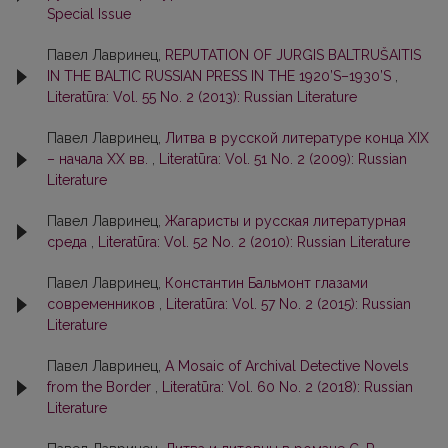
Special Issue
Павел Лавринец,
REPUTATION OF JURGIS BALTRUŠAITIS
IN THE BALTIC RUSSIAN PRESS IN THE 1920’S–1930’S
,
Literatūra: Vol. 55 No. 2 (2013): Russian Literature
Павел Лавринец,
Литва в русской литературе конца XIX
– начала ХХ вв.
,
Literatūra: Vol. 51 No. 2 (2009): Russian
Literature
Павел Лавринец,
Жагаристы и русская литературная
среда
,
Literatūra: Vol. 52 No. 2 (2010): Russian Literature
Павел Лавринец,
Константин Бальмонт глазами
современников
,
Literatūra: Vol. 57 No. 2 (2015): Russian
Literature
Павел Лавринец,
A Mosaic of Archival Detective Novels
from the Border
,
Literatūra: Vol. 60 No. 2 (2018): Russian
Literature