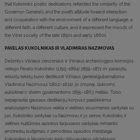
that Kukolnik’s poetic dedications reflected the similarity of the
Governor-General’s and the poet’s attitude toward interaction
and cooperation with the environment of a different language, a
different faith, a different culture, and it expressed the moods of
the Vilna society of the late 1850s and early 1860s.
PAVELAS KUKOLNIKAS IR VLADIMIRAS NAZIMOVAS
Dešimtys Vilniaus cenzoriaus ir Vilniaus archeologijos komisijos
veikėjo Pavelo Kukolniko (1795–1884) 1859–1871 m. parašytų
eiliuotų tekstų buvo dedikuoti Vilniaus generalgubernatoriui
Vladimirui Nazimovui (1802–1874), jo žmonai, dukroms,
auklėtinei ir dviem guvernantėms 1855–1863 metais. Tokio
nepaprastai gausaus dedikacijų korpuso paaiškinimui
analizuojami Nazimovo veikla ir vietinės visuomenės santykiai su
juo, Kukolniko santykiai su Nazimovu ir jo šeima, Kukolniko ir
vietinės kultūrinės aplinkos tarpusavio santykiai remiantis
amžininkų liudijimais ir periodinės spaudos medžiaga.
Kukolnikas ir Nazimovas kartu dalyvaudavo oficialiuose