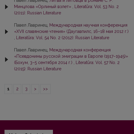
Павел Лавринец,
Литва и литовцы в романе С. Р.
Минцлова «Орлиный взлет»
,
Literatūra: Vol. 53 No. 2
(2011): Russian Literature
Павел Лавринец,
Международная научная конференция
«ХVII славянские чтения» (Даугавпилс, 16–18 мая 2012 г.)
,
Literatūra: Vol. 54 No. 2 (2012): Russian Literature
Павел Лавринец,
Международная конференция
«Псевдонимы русской эмиграции в Европе (1917–1945)»
(Бохум, 3–5 сентября 2014 г.)
,
Literatūra: Vol. 57 No. 2
(2015): Russian Literature
1
2
3
>
>>