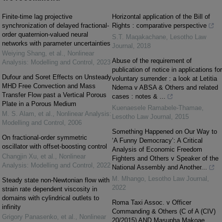
Finite-time lag projective
Horizontal application of the Bill of
synchronization of delayed fractional-
Rights : comparative perspective
order quaternion-valued neural
S.T. Maqakachane
,
Lesotho Law
networks with parameter uncertainties
Journal
,
2018
Weiying Shang, et al.
,
Nonlinear
Abuse of the requirement of
Analysis: Modelling and Control
,
2023
publication of notice in applications for
Dufour and Soret Effects on Unsteady
voluntary surrender : a look at Letitia
MHD Free Convection and Mass
Ndema v ABSA & Others and related
Transfer Flow past a Vertical Porous
cases : notes & ...
Plate in a Porous Medium
Kuenaesele Ramabele-Thamae
,
M. S. Alam, et al.
,
Nonlinear Analysis:
Lesotho Law Journal
,
2015
Modelling and Control
,
2006
Something Happened on Our Way to
On fractional-order symmetric
‘A Funny Democracy’: A Critical
oscillator with offset-boosting control
Analysis of Economic Freedom
Changjin Xu, et al.
,
Nonlinear
Fighters and Others v Speaker of the
Analysis: Modelling and Control
,
2022
National Assembly and Another...
M. Mhango
,
Lesotho Law Journal
,
Steady state non-Newtonian flow with
2022
strain rate dependent viscosity in
domains with cylindrical outlets to
Roma Taxi Assoc. v Officer
infinity
Commanding & Others (C of A (CIV)
Grigory Panasenko, et al.
,
Nonlinear
20/2015) AND Masupha Makoae