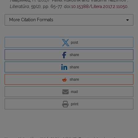
Лавринец, П. (2017) “Pavel Kukolnik and Vladimir Nazimov”,
Literatūra
, 59(2), pp. 65–77. doi:
10.15388/Litera.2017.2.11050
.
More Citation Formats
post
share
share
share
mail
print