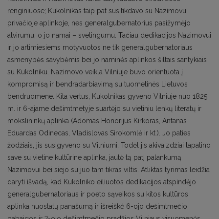
renginiuose; Kukolnikas taip pat susitikdavo su Nazimovu
privačioje aplinkoje, nes generalgubernatorius pasižymėjo
atvirumu, o jo namai – svetingumu. Tačiau dedikacijos Nazimovui
ir jo artimiesiems motyvuotos ne tik generalgubernatoriaus
asmenybės savybėmis bei jo naminės aplinkos šiltais santykiais
su Kukolniku. Nazimovo veikla Vilniuje buvo orientuota į
kompromisą ir bendradarbiavimą su tuometinės Lietuvos
bendruomene. Kita vertus, Kukolnikas gyveno Vilniuje nuo 1825
m. ir 6-ajame dešimtmetyje suartėjo su vietiniu lenkų literatų ir
mokslininkų aplinka (Adomas Honorijus Kirkoras, Antanas
Eduardas Odinecas, Vladislovas Sirokomlė ir kt.). Jo paties
žodžiais, jis susigyveno su Vilniumi. Todėl jis akivaizdžiai tapatino
save su vietine kultūrine aplinka, jautė tą patį palankumą
Nazimovui bei siejo su juo tam tikras viltis. Atliktas tyrimas leidžia
daryti išvadą, kad Kukolniko eiliuotos dedikacijos atspindėjo
generalgubernatoriaus ir poeto sąveikos su kitos kultūros
aplinka nuostatų panašumą ir išreiškė 6-ojo dešimtmečio
pabaigos ir 7-ojo dešimtmečio pradžios Vilniaus visuomenės