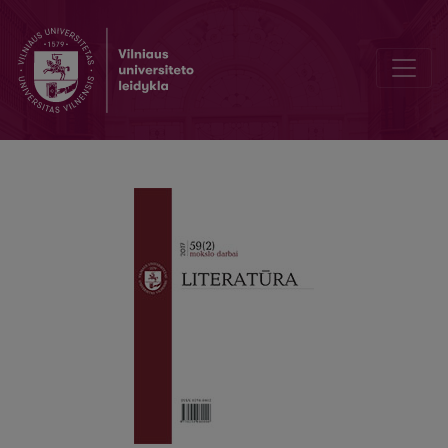
Pavel Kukolnik and Vladimir Nazimov