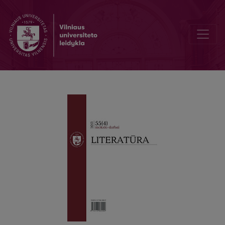
Четвертые Лотмановские дни в Таллиннском университете (Талл