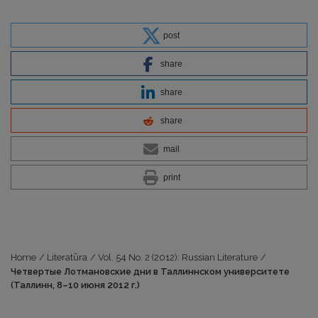
post
share
share
share
mail
print
Home
/
Literatūra
/
Vol. 54 No. 2 (2012): Russian Literature
/
Четвертые Лотмановские дни в Таллиннском университете
(Таллинн, 8–10 июня 2012 г.)