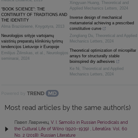
Xingyuan Huang
,
Theoretical and
Applied Mechanics Letters
,
2024
“BOOK SCIENCE”: THE
CONTINUITY OF TRADITIONS AND
Inverse design of mechanical
THE IDENTITY
metamaterial achieving a prescribed
Alma Braziūnienė
,
Knygotyra
,
2013
constitutive curve
Neurologijos srityje vartojamų
Zongliang Du
,
Theoretical and Applied
vaistinių preparatų klinikinių tyrimų
Mechanics Letters
,
2024
tendencijos Lietuvoje ir Europoje
Theoretical optimization of micropillar
Emilijus Žilinskas, et al.
,
Neurologijos
arrays for structurally stable
seminarai
,
2024
bioinspired dry adhesives
Ke Ni
,
Theoretical and Applied
Mechanics Letters
,
2024
Powered by
Most read articles by the same author(s)
Павел Лавринец,
V. I. Samoilo in Russian Periodicals and
the Cultural Life of Wilno (1920–1939)
,
Literatūra: Vol. 60
No. 2 (2018): Russian Literature