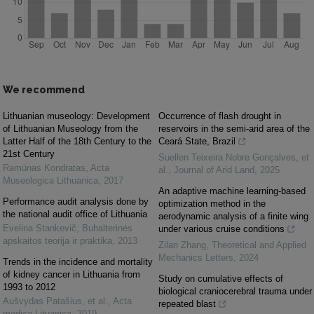
We recommend
Lithuanian museology: Development
Occurrence of flash drought in
of Lithuanian Museology from the
reservoirs in the semi-arid area of the
Latter Half of the 18th Century to the
Ceará State, Brazil
21st Century
Suellen Teixeira Nobre Gonçalves, et
Ramūnas Kondratas
,
Acta
al.
,
Journal of Arid Land
,
2025
Museologica Lithuanica
,
2017
An adaptive machine learning-based
Performance audit analysis done by
optimization method in the
the national audit office of Lithuania
aerodynamic analysis of a finite wing
Evelina Stankevič
,
Buhalterinės
under various cruise conditions
apskaitos teorija ir praktika
,
2013
Zilan Zhang
,
Theoretical and Applied
Mechanics Letters
,
2024
Trends in the incidence and mortality
of kidney cancer in Lithuania from
Study on cumulative effects of
1993 to 2012
biological craniocerebral trauma under
Aušvydas Patašius, et al.
,
Acta
repeated blast
medica Lituanica
,
2019