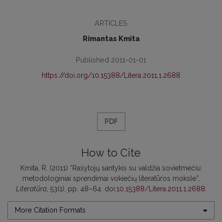
ARTICLES
Rimantas Kmita
Published 2011-01-01
https://doi.org/10.15388/Litera.2011.1.2688
PDF
How to Cite
Kmita, R. (2011) “Rašytojų santykis su valdžia sovietmečiu:
metodologiniai sprendimai vokiečių literatūros moksle”,
Literatūra
, 53(1), pp. 48–64. doi:
10.15388/Litera.2011.1.2688
.
More Citation Formats