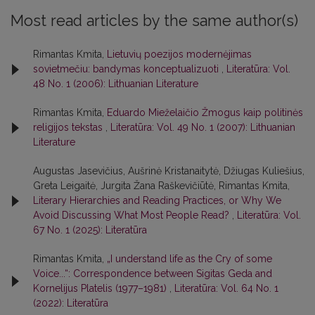
Most read articles by the same author(s)
Rimantas Kmita,
Lietuvių poezijos modernėjimas
sovietmečiu: bandymas konceptualizuoti
,
Literatūra: Vol.
48 No. 1 (2006): Lithuanian Literature
Rimantas Kmita,
Eduardo Mieželaičio Žmogus kaip politinės
religijos tekstas
,
Literatūra: Vol. 49 No. 1 (2007): Lithuanian
Literature
Augustas Jasevičius, Aušrinė Kristanaitytė, Džiugas Kuliešius,
Greta Leigaitė, Jurgita Žana Raškevičiūtė, Rimantas Kmita,
Literary Hierarchies and Reading Practices, or Why We
Avoid Discussing What Most People Read?
,
Literatūra: Vol.
67 No. 1 (2025): Literatūra
Rimantas Kmita,
„I understand life as the Cry of some
Voice...“: Correspondence between Sigitas Geda and
Kornelijus Platelis (1977–1981)
,
Literatūra: Vol. 64 No. 1
(2022): Literatūra