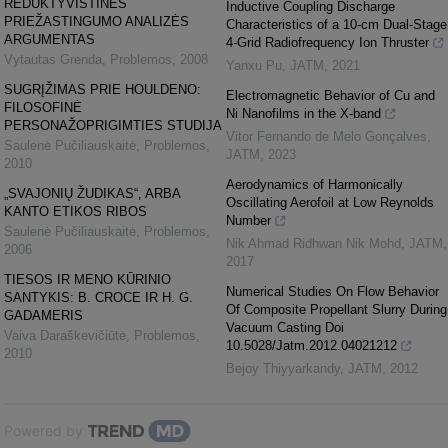
REDUKTYVISTINĖS
Inductive Coupling Discharge
PRIEŽASTINGUMO ANALIZĖS
Characteristics of a 10-cm Dual-Stage
ARGUMENTAS
4-Grid Radiofrequency Ion Thruster
Vytautas Grenda
,
Problemos
,
2008
Yanxu Pu
,
JATM
,
2021
SUGRĮŽIMAS PRIE HOULDENO:
Electromagnetic Behavior of Cu and
FILOSOFINĖ
Ni Nanofilms in the X-band
PERSONAŽOPRIGIMTIES STUDIJA
Vitor Fernando de Melo Gonçalves
,
Saulenė Pučiliauskaitė
,
Problemos
,
JATM
,
2023
2010
Aerodynamics of Harmonically
„SVAJONIŲ ŽUDIKAS“, ARBA
Oscillating Aerofoil at Low Reynolds
KANTO ETIKOS RIBOS
Number
Saulenė Pučiliauskaitė
,
Problemos
,
Nik Ahmad Ridhwan Nik Mohd
,
JATM
,
2006
2017
TIESOS IR MENO KŪRINIO
Numerical Studies On Flow Behavior
SANTYKIS: B. CROCE IR H. G.
Of Composite Propellant Slurry During
GADAMERIS
Vacuum Casting Doi
Vaiva Daraškevičiūtė
,
Problemos
,
10.5028/Jatm.2012.04021212
2010
Bejoy Thiyyarkandy
,
JATM
,
2012
Powered by