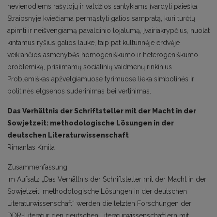
nevienodiems rašytojų ir valdžios santykiams įvardyti paieška.
Straipsnyje kviečiama permąstyti galios sampratą, kuri turėtų
apimti ir neišvengiamą pavaldinio lojalumą, įvairiakrypčius, nuolat
kintamus ryšius galios lauke, taip pat kultūrinėje erdvėje
veikiančios asmenybės homogeniškumo ir heterogeniškumo
problemiką, prisiimamų socialinių vaidmenų rinkinius.
Problemiškas apžvelgiamuose tyrimuose lieka simbolinės ir
politinės elgsenos suderinimas bei vertinimas.
Das Verhältnis der Schriftsteller mit der Macht in der
Sowjetzeit: methodologische Lösungen in der
deutschen Literaturwissenschaft
Rimantas Kmita
Zusammenfassung
Im Aufsatz „Das Verhältnis der Schriftsteller mit der Macht in der
Sowjetzeit: methodologische Lösungen in der deutschen
Literaturwissenschaft“ werden die letzten Forschungen der
DDR-Literatur den deutschen Literaturwissenschaftlern mit