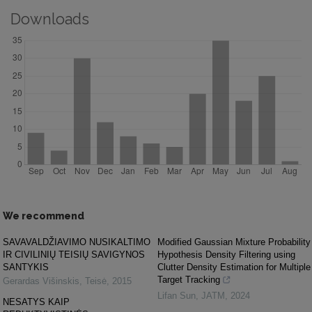
Downloads
We recommend
SAVAVALDŽIAVIMO NUSIKALTIMO
Modified Gaussian Mixture Probability
IR CIVILINIŲ TEISIŲ SAVIGYNOS
Hypothesis Density Filtering using
SANTYKIS
Clutter Density Estimation for Multiple
Target Tracking
Gerardas Višinskis
,
Teisė
,
2015
Lifan Sun
,
JATM
,
2024
NESATYS KAIP