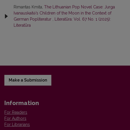
Rimantas Kmita,
The Lithuanian Pop Novel Case: Jurga
Ivanauskaitė’s Children of the Moon in the Context of
German Popliteratur
,
Literatūra: Vol. 67 No. 1 (2025):
Literatūra
Make a Submission
Information
For Readers
For Authors
For Librarians