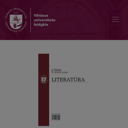
Rašytojų santykis su valdžia sovietmečiu: metodologiniai sprendima