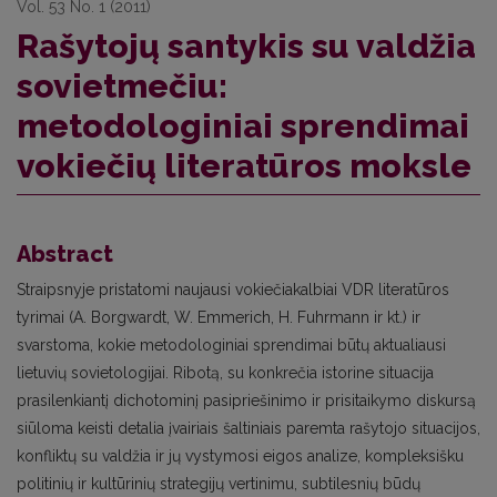
Vol. 53 No. 1 (2011)
Rašytojų santykis su valdžia
sovietmečiu:
metodologiniai sprendimai
vokiečių literatūros moksle
Abstract
Straipsnyje pristatomi naujausi vokiečiakalbiai VDR literatūros
tyrimai (A. Borgwardt, W. Emmerich, H. Fuhrmann ir kt.) ir
svarstoma, kokie metodologiniai sprendimai būtų aktualiausi
lietuvių sovietologijai. Ribotą, su konkrečia istorine situacija
prasilenkiantį dichotominį pasipriešinimo ir prisitaikymo diskursą
siūloma keisti detalia įvairiais šaltiniais paremta rašytojo situacijos,
konfliktų su valdžia ir jų vystymosi eigos analize, kompleksišku
politinių ir kultūrinių strategijų vertinimu, subtilesnių būdų