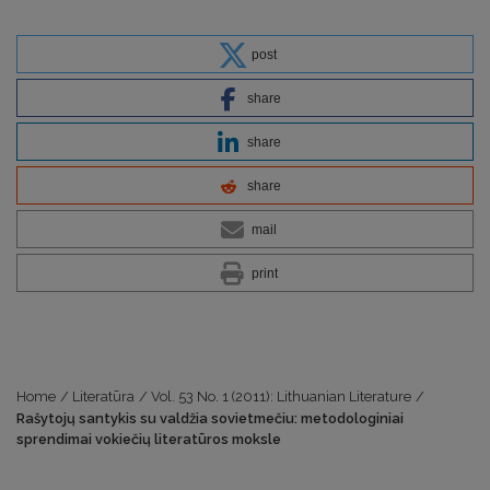
post
share
share
share
mail
print
Home
/
Literatūra
/
Vol. 53 No. 1 (2011): Lithuanian Literature
/
Rašytojų santykis su valdžia sovietmečiu: metodologiniai
sprendimai vokiečių literatūros moksle