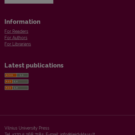
Information
For Readers
For Authors
For Librarians
Latest publications
Vilnius University Press
Tel. +370 5 268 7184, E-mail:
info@leidykla.vu.lt