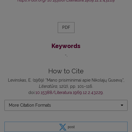
PDF
Keywords
-
How to Cite
Levinskas, E. (1969) “Mano prisiminimai apie Nikolajų Gusevą”,
Literatūra
, 12(2), pp. 101–116.
doi:
10.15388/Literatura.1969.12.2.43229
.
More Citation Formats
post