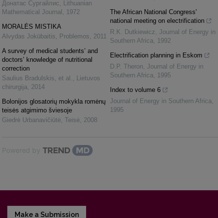
Донатас Сургайлис
,
Lithuanian
Mathematical Journal
,
1972
The African National Congress'
national meeting on electrification
MORALĖS MISTIKA
R.K. Dutkiewicz
,
Journal of Energy in
Alvydas Jokūbaitis
,
Problemos
,
2011
Southern Africa
,
1992
A survey of medical students’ and
Electrification planning in Eskom
doctors’ knowledge of nutritional
D.P. Theron
,
Journal of Energy in
correction
Southern Africa
,
1995
Saulius Bradulskis, et al.
,
Lietuvos
chirurgija
,
2014
Index to volume 6
Journal of Energy in Southern Africa
,
Bolonijos glosatorių mokykla romėnų
1995
teisės atgimimo šviesoje
Giedrė Urbanavičiūtė
,
Teisė
,
2008
Powered by
Make a Submission