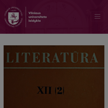
Mano prisiminimai apie Nikolajų Gusevą