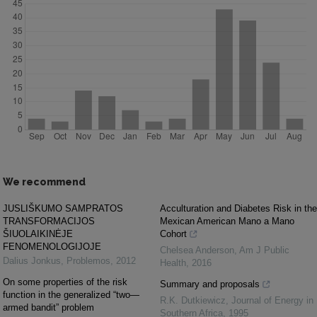
We recommend
JUSLIŠKUMO SAMPRATOS
Acculturation and Diabetes Risk in the
TRANSFORMACIJOS
Mexican American Mano a Mano
ŠIUOLAIKINĖJE
Cohort
FENOMENOLOGIJOJE
Chelsea Anderson
,
Am J Public
Dalius Jonkus
,
Problemos
,
2012
Health
,
2016
On some properties of the risk
Summary and proposals
function in the generalized “two—
R.K. Dutkiewicz
,
Journal of Energy in
armed bandit” problem
Southern Africa
,
1995