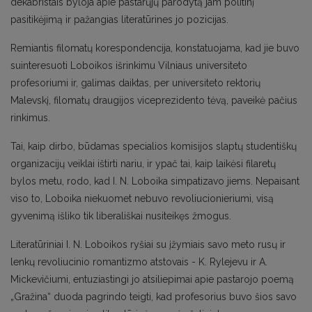
dekabristais byloja apie pastarųjų parodytą jam politinį
pasitikėjimą ir pažangias literatūrines jo pozicijas.
Remiantis filomatų korespondencija, konstatuojama, kad jie buvo
suinteresuoti Loboikos išrinkimu Vilniaus universiteto
profesoriumi ir, galimas daiktas, per universiteto rektorių
Malevskį, filomatų draugijos viceprezidento tėvą, paveikė pačius
rinkimus.
Tai, kaip dirbo, būdamas specialios komisijos slaptų studentiškų
organizacijų veiklai ištirti nariu, ir ypač tai, kaip laikėsi filaretų
bylos metu, rodo, kad I. N. Loboika simpatizavo jiems. Nepaisant
viso to, Loboika niekuomet nebuvo revoliucionieriumi, visą
gyvenimą išliko tik liberališkai nusiteikęs žmogus.
Literatūriniai I. N. Loboikos ryšiai su įžymiais savo meto rusų ir
lenkų revoliucinio romantizmo atstovais - K. Rylejevu ir A.
Mickevičiumi, entuziastingi jo atsiliepimai apie pastarojo poemą
„Gražina“ duoda pagrindo teigti, kad profesorius buvo šios savo