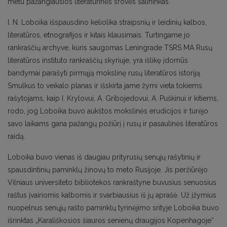
metu pažangiausios literatūrinės srovės šalininkas.
I. N. Loboika išspausdino keliolika straipsnių ir leidinių kalbos,
literatūros, etnografijos ir kitais klausimais. Turtingame jo
rankraščių archyve, kuris saugomas Leningrade TSRS MA Rusų
literatūros instituto rankraščių skyriuje, yra išlikę įdomūs
bandymai parašyti pirmąją mokslinę rusų literatūros istoriją.
Smulkus to veikalo planas ir išskirta jame žymi vieta tokiems
rašytojams, kaip I. Krylovui, A. Gribojedovui, A. Puškinui ir kitiems,
rodo, jog Loboika buvo aukštos mokslinės erudicijos ir turėjo
savo laikams gana pažangų požiūrį į rusų ir pasaulinės literatūros
raidą.
Loboika buvo vienas iš daugiau prityrusių senųjų rašytinių ir
spausdintinių paminklų žinovų to meto Rusijoje. Jis peržiūrėjo
Vilniaus universiteto bibliotekos rankraštyne buvusius senuosius
raštus įvairiomis kalbomis ir svarbiausius iš jų aprašė. Už įžymius
nuopelnus senųjų rašto paminklų tyrinėjimo srityje Loboika buvo
išrinktas „Karališkosios šiaurės senienų draugijos Kopenhagoje“