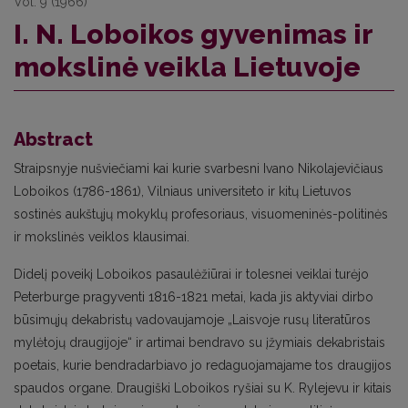
Vol. 9 (1966)
I. N. Loboikos gyvenimas ir
mokslinė veikla Lietuvoje
Abstract
Straipsnyje nušviečiami kai kurie svarbesni Ivano Nikolajevičiaus
Loboikos (1786-1861), Vilniaus universiteto ir kitų Lietuvos
sostinės aukštųjų mokyklų profesoriaus, visuomeninės-politinės
ir mokslinės veiklos klausimai.
Didelį poveikį Loboikos pasaulėžiūrai ir tolesnei veiklai turėjo
Peterburge pragyventi 1816-1821 metai, kada jis aktyviai dirbo
būsimųjų dekabristų vadovaujamoje „Laisvoje rusų literatūros
mylėtojų draugijoje“ ir artimai bendravo su įžymiais dekabristais
poetais, kurie bendradarbiavo jo redaguojamajame tos draugijos
spaudos organe. Draugiški Loboikos ryšiai su K. Rylejevu ir kitais