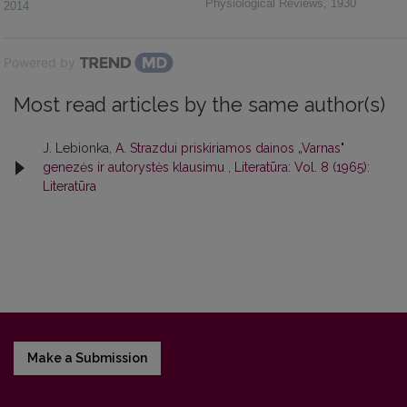
Physiological Reviews
,
1930
2014
Powered by
Most read articles by the same author(s)
J. Lebionka,
A. Strazdui priskiriamos dainos „Varnas"
genezės ir autorystės klausimu
,
Literatūra: Vol. 8 (1965):
Literatūra
Make a Submission