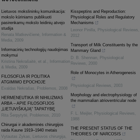
Lietuvos mokslininkų komunikacija:
Kisspeptins and Reproduction:
mokslo kūriniams publikuoti
Physiological Roles and Regulatory
pasirenkamų mokslo leidinių atvejo
Mechanisms
studija
Leonor Pinilla
,
Physiological Reviews
,
Renata Matkevičienė
,
Information &
2012
Media
,
2009
Transport of Milk Constituents by the
Informacinių technologijų naudojimas
Mammary Gland
mokymui
D. B. Shennan
,
Physiological
Kristina Nekrašaitė, et al.
,
Information
Reviews
,
2000
& Media
,
2009
Role of Monocytes in Atherogenesis
FILOSOFIJA IR POLITIKA
ATGIMIMO EPOCHOJE
Physiological Reviews
,
2003
Evaldas Nekrašas
,
Problemos
,
2008
Morphology and electrophysiology of
HERMENEUTIKA IR NIHILIZMAS
the mammalian atrioventricular node
ARBA – APIE FILOSOFIJOS
„LIETUVIŠKĄJĄ“ TAPATYBĘ
F. L. Meijler
,
Physiological Reviews
,
Rita Šerpytyté
,
Problemos
,
2010
1988
Chirurgai ir akademinės chirurgijos
THE PRESENT STATUS OF THE
raida Kaune 1919–1940 metais
THEORIES OF NARCOSIS
Vytautas Zykas
,
Lietuvos chirurgija
,