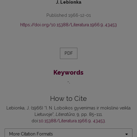
J. Lebionka
Published 1966-12-01
https://doi.org/10.15388/Literatura.1966.9..43453
PDF
Keywords
-
How to Cite
Lebionka, J. (1966) “I. N. Loboikos gyvenimas ir mokslinė veikla
Lietuvoje”,
Literatūra
, 9, pp. 85–111.
doi:
10.15388/Literatura.1966.9. 43453
.
More Citation Formats