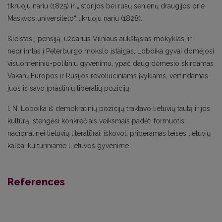
tikruoju nariu (1825) ir „Istorijos bei rusų senienų draugijos prie
Maskvos universiteto“ tikruoju nariu (1828).
Išleistas į pensiją, uždarius Vilniaus aukštąsias mokyklas, ir
nepriimtas į Peterburgo mokslo įstaigas, Loboika gyvai domėjosi
visuomeniniu-politiniu gyvenimu, ypač daug dėmesio skirdamas
Vakarų Europos ir Rusijos revoliuciniams įvykiams, vertindamas
juos iš savo įprastinių liberalių pozicijų.
I. N. Loboika iš demokratinių pozicijų traktavo lietuvių tautą ir jos
kultūrą, stengėsi konkrečiais veiksmais padėti formuotis
nacionalinei lietuvių literatūrai, iškovoti prideramas teises lietuvių
kalbai kultūriniame Lietuvos gyvenime.
References