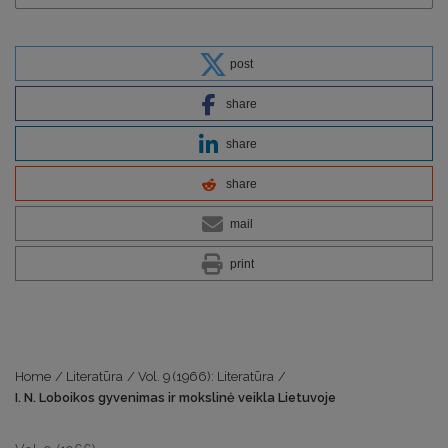
post
share
share
share
mail
print
Home
/
Literatūra
/
Vol. 9 (1966): Literatūra
/
I. N. Loboikos gyvenimas ir mokslinė veikla Lietuvoje