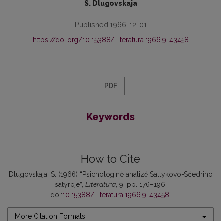
S. Dlugovskaja
Published 1966-12-01
https://doi.org/10.15388/Literatura.1966.9..43458
PDF
Keywords
-
How to Cite
Dlugovskaja, S. (1966) “Psichologinė analizė Saltykovo-Sčedrino
satyroje”,
Literatūra
, 9, pp. 176–196.
doi:
10.15388/Literatura.1966.9. 43458
.
More Citation Formats