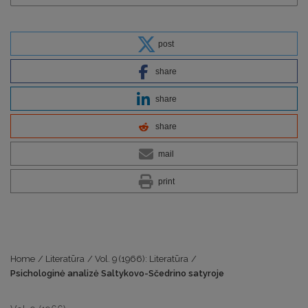
post
share
share
share
mail
print
Home
/
Literatūra
/
Vol. 9 (1966): Literatūra
/
Psichologinė analizė Saltykovo-Sčedrino satyroje