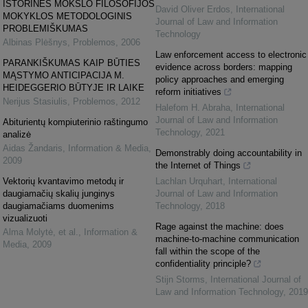
ISTORINĖS MOKSLO FILOSOFIJOS
David Oliver Erdos
,
International
MOKYKLOS METODOLOGINIS
Journal of Law and Information
PROBLEMIŠKUMAS
Technology
Albinas Plėšnys
,
Problemos
,
2006
Law enforcement access to electronic
PARANKIŠKUMAS KAIP BŪTIES
evidence across borders: mapping
MĄSTYMO ANTICIPACIJA M.
policy approaches and emerging
HEIDEGGERIO BŪTYJE IR LAIKE
reform initiatives
Nerijus Stasiulis
,
Problemos
,
2012
Halefom H. Abraha
,
International
Journal of Law and Information
Abiturientų kompiuterinio raštingumo
Technology
,
2021
analizė
Aidas Žandaris
,
Information & Media
,
Demonstrably doing accountability in
2009
the Internet of Things
Vektorių kvantavimo metodų ir
Lachlan Urquhart
,
International
daugiamačių skalių junginys
Journal of Law and Information
daugiamačiams duomenims
Technology
,
2018
vizualizuoti
Rage against the machine: does
Alma Molytė, et al.
,
Information &
machine-to-machine communication
Media
,
2009
fall within the scope of the
confidentiality principle?
Stijn Storms
,
International Journal of
Law and Information Technology
,
2019