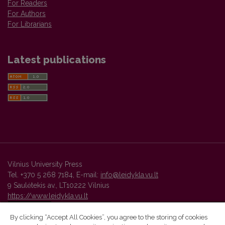
For Readers
For Authors
For Librarians
Latest publications
Vilnius University Press
Tel. +370 5 268 7184, E-mail:
info@leidykla.vu.lt
9 Saulėtekis av., LT10222 Vilnius
https://www.leidykla.vu.lt
By clicking “Accept All Cookies”, you agree to the storing of cookies