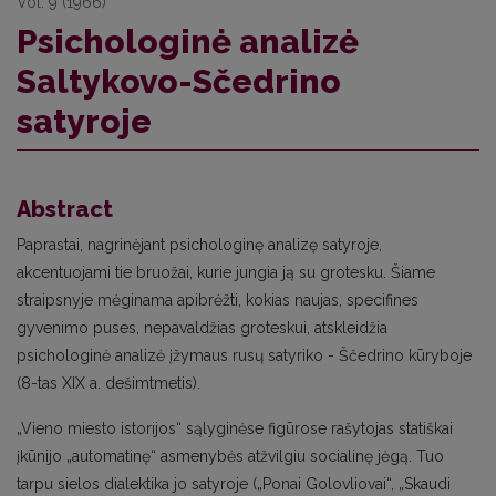
Vol. 9 (1966)
Psichologinė analizė
Saltykovo-Sčedrino
satyroje
Abstract
Paprastai, nagrinėjant psichologinę analizę satyroje,
akcentuojami tie bruožai, kurie jungia ją su grotesku. Šiame
straipsnyje mėginama apibrėžti, kokias naujas, specifines
gyvenimo puses, nepavaldžias groteskui, atskleidžia
psichologinė analizė įžymaus rusų satyriko - Ščedrino kūryboje
(8-tas XIX a. dešimtmetis).
„Vieno miesto istorijos“ sąlyginėse figūrose rašytojas statiškai
įkūnijo „automatinę“ asmenybės atžvilgiu socialinę jėgą. Tuo
tarpu sielos dialektika jo satyroje („Ponai Golovliovai“, „Skaudi