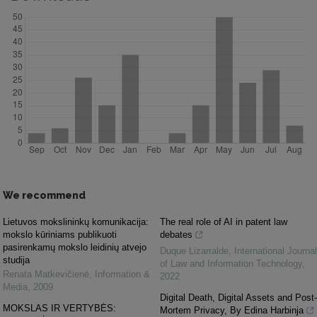
We recommend
Lietuvos mokslininkų komunikacija:
The real role of AI in patent law
mokslo kūriniams publikuoti
debates
pasirenkamų mokslo leidinių atvejo
Duque Lizarralde
,
International Journal
studija
of Law and Information Technology
,
Renata Matkevičienė
,
Information &
2022
Media
,
2009
Digital Death, Digital Assets and Post-
MOKSLAS IR VERTYBĖS:
Mortem Privacy, By Edina Harbinja