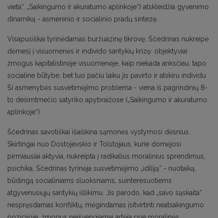
vieta“, „Saikingumo ir akuratumo aplinkoje“) atskleidžia gyvenimo
dinamiką - asmeninio ir socialinio pradų sintezę.
Visapusiškai tyrinėdamas buržuazinę tikrovę, Ščedrinas nukreipė
dėmesį į visuomenės ir individo santykių krizę: objektyviai
žmogus kapitalistinėje visuomenėje, kaip niekada anksčiau, tapo
socialine būtybe, bet tuo pačiu laiku jis pavirto ir atskiru individu.
Ši asmenybės susvetimėjimo problema - viena iš pagrindinių 8-
to dešimtmečio satyriko apybraižose („Saikingumo ir akuratumo
aplinkoje“).
Ščedrinas savotiškai išaiškina sąmonės vystymosi dėsnius.
Skirtingai nuo Dostojevskio ir Tolstojaus, kurie domėjosi
pirmiausiai aktyvia, nukreipta į radikalius moralinius sprendimus,
psichika, Ščedrinas tyrinėja susvetimėjimo „idiliją“ - nuotaiką,
būdingą socialiniams sluoksniams, suinteresuotiems
atgyvenusiųjų santykių išlikimu. Jis parodo, kad „savo sąskaita“
nespręsdamas konfliktų, mėgindamas įsitvirtinti neatsakingumo
pozicijoje, žmogus neišvengiamai artėja prie moralinės