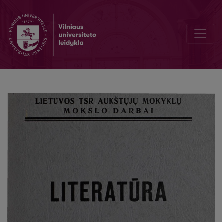
Psichologinė analizė Saltykovo-Sčedrino satyroje