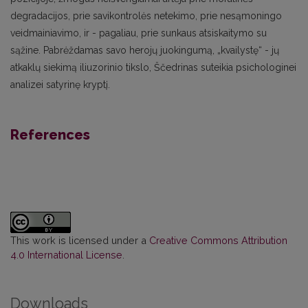
degradacijos, prie savikontrolės netekimo, prie nesąmoningo
veidmainiavimo, ir - pagaliau, prie sunkaus atsiskaitymo su
sąžine. Pabrėždamas savo herojų juokingumą, „kvailystę“ - jų
atkaklų siekimą iliuzorinio tikslo, Ščedrinas suteikia psichologinei
analizei satyrinę kryptį.
References
This work is licensed under a
Creative Commons Attribution
4.0 International License
.
Downloads