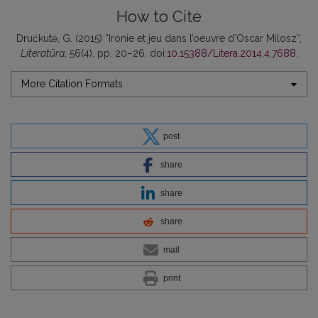
How to Cite
Dručkutė, G. (2015) “Ironie et jeu dans l’oeuvre d’Oscar Milosz”,
Literatūra
, 56(4), pp. 20–26. doi:
10.15388/Litera.2014.4.7688
.
More Citation Formats
post
share
share
share
mail
print