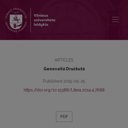
Ironie et jeu dans l’oeuvre d’Oscar Milosz
ARTICLES
Genovaitė Dručkutė
Published 2015-05-25
https://doi.org/10.15388/Litera.2014.4.7688
PDF