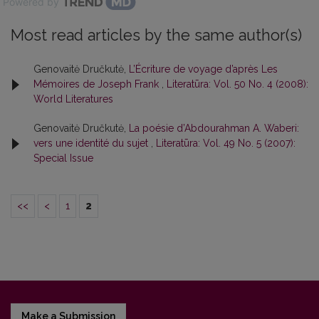
Powered by
Most read articles by the same author(s)
Genovaitė Dručkutė,
L’Écriture de voyage d’après Les
Mémoi­res de Joseph Frank
,
Literatūra: Vol. 50 No. 4 (2008):
World Literatures
Genovaitė Dručkutė,
La poésie d’Abdourahman A. Waberi:
vers une identité du sujet
,
Literatūra: Vol. 49 No. 5 (2007):
Special Issue
<<
<
1
2
Make a Submission