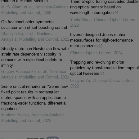
Plate in a Porous Medium
Thermal-optic tuning cascaded double
M. S. Alam, et al.
,
Nonlinear Analysis:
ring optical sensor based on
Modelling and Control
,
2006
wavelength interrogation
Yanlu Wang
,
Chinese Optics Letters
,
On fractional-order symmetric
2022
oscillator with offset-boosting control
Changjin Xu, et al.
,
Nonlinear
Inverse-designed Jones matrix
Analysis: Modelling and Control
,
2022
metasurfaces for high-performance
meta-polarizers
Steady state non-Newtonian flow with
Chinese Optics Letters
,
2024
strain rate dependent viscosity in
domains with cylindrical outlets to
Trapping and revolving micron
infinity
particles by transformable line traps of
Grigory Panasenko, et al.
,
Nonlinear
optical tweezers
Analysis: Modelling and Control
,
2021
Lingyao Yu
,
Chinese Optics Letters
,
2022
Some critical remarks on “Some new
fixed point results in rectangular
metric spaces with an application to
fractional-order functional differential
equations”
Mudasir Younis
,
Nonlinear Analysis:
Modelling and Control
,
2022