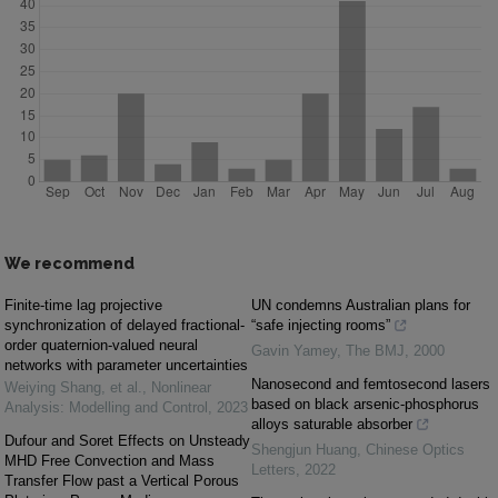
We recommend
Finite-time lag projective
UN condemns Australian plans for
synchronization of delayed fractional-
“safe injecting rooms”
order quaternion-valued neural
Gavin Yamey
,
The BMJ
,
2000
networks with parameter uncertainties
Nanosecond and femtosecond lasers
Weiying Shang, et al.
,
Nonlinear
based on black arsenic-phosphorus
Analysis: Modelling and Control
,
2023
alloys saturable absorber
Dufour and Soret Effects on Unsteady
Shengjun Huang
,
Chinese Optics
MHD Free Convection and Mass
Letters
,
2022
Transfer Flow past a Vertical Porous