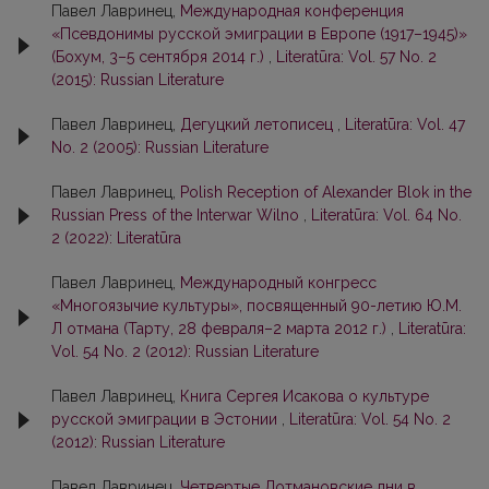
Павел Лавринец,
Международная конференция
«Псевдонимы русской эмиграции в Европе (1917–1945)»
(Бохум, 3–5 сентября 2014 г.)
,
Literatūra: Vol. 57 No. 2
(2015): Russian Literature
Павел Лавринец,
Дегуцкий летописец
,
Literatūra: Vol. 47
No. 2 (2005): Russian Literature
Павел Лавринец,
Polish Reception of Alexander Blok in the
Russian Press of the Interwar Wilno
,
Literatūra: Vol. 64 No.
2 (2022): Literatūra
Павел Лавринец,
Международный конгресс
«Многоязычие культуры», посвященный 90-летию Ю.М.
Л отмана (Тарту, 28 февраля–2 марта 2012 г.)
,
Literatūra:
Vol. 54 No. 2 (2012): Russian Literature
Павел Лавринец,
Книга Сергея Исакова о культуре
русской эмиграции в Эстонии
,
Literatūra: Vol. 54 No. 2
(2012): Russian Literature
Павел Лавринец,
Четвертые Лотмановские дни в