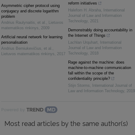
reform initiatives
Asymmetric cipher protocol using
Halefom H. Abraha
,
International
conjugacy and discrete logarithm
Journal of Law and Information
problem
Technology
,
2021
Andrius Raulynaitis, et al.
,
Lietuvos
matematikos rinkinys
,
2009
Demonstrably doing accountability in
the Internet of Things
Artificial neural network for learning
personalisation
Lachlan Urquhart
,
International
Journal of Law and Information
Andrius Berniukevičius, et al.
,
Technology
,
2018
Lietuvos matematikos rinkinys
,
2017
Rage against the machine: does
machine-to-machine communication
fall within the scope of the
confidentiality principle?
Stijn Storms
,
International Journal of
Law and Information Technology
,
2019
Powered by
Most read articles by the same author(s)