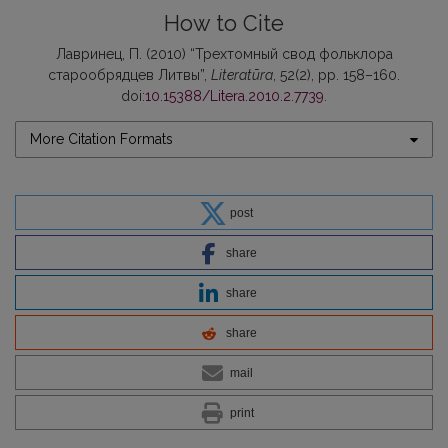
How to Cite
Лавринец, П. (2010) “Трехтомный свод фольклора
старообрядцев Литвы”,
Literatūra
, 52(2), pp. 158–160.
doi:
10.15388/Litera.2010.2.7739
.
More Citation Formats
post
share
share
share
mail
print