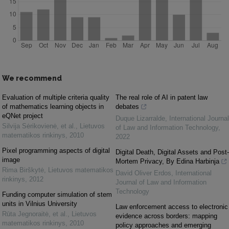
We recommend
Evaluation of multiple criteria quality
The real role of AI in patent law
of mathematics learning objects in
debates
eQNet project
Duque Lizarralde
,
International Journal
Silvija Sėrikovienė, et al.
,
Lietuvos
of Law and Information Technology
,
matematikos rinkinys
,
2010
2022
Pixel programming aspects of digital
Digital Death, Digital Assets and Post-
image
Mortem Privacy, By Edina Harbinja
Rima Birškytė
,
Lietuvos matematikos
David Oliver Erdos
,
International
rinkinys
,
2012
Journal of Law and Information
Technology
Funding computer simulation of stem
units in Vilnius University
Law enforcement access to electronic
Rūta Jegnoraitė, et al.
,
Lietuvos
evidence across borders: mapping
matematikos rinkinys
,
2010
policy approaches and emerging