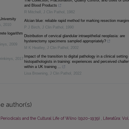
The Collection, Fractionation, Quality Control, and Uses of Blo
and Blood Products
R Mitchell
,
J Clin Pathol
,
1982
University
Alcian blue: reliable rapid method for marking resection margin
s
,
2010
P J Birch
,
J Clin Pathol
,
1990
rete logarithm
Distribution of cervical glandular intraepithelial neoplasia: are
hysterectomy specimens sampled appropriately?
inys
,
2009
M K Heatley
,
J Clin Pathol
,
2002
Impact of the transition to digital pathology in a clinical setting
rinkinys
,
2017
histopathologists in training: experiences and perceived challe
within a UK training ...
Lisa Browning
,
J Clin Pathol
,
2022
e author(s)
n Periodicals and the Cultural Life of Wilno (1920–1939)
,
Literatūra: Vol