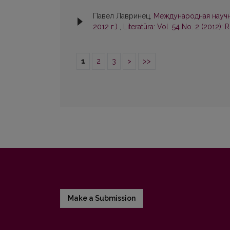
Павел Лавринец,
Международная научна
2012 г.)
,
Literatūra: Vol. 54 No. 2 (2012): 
1
2
3
>
>>
Make a Submission