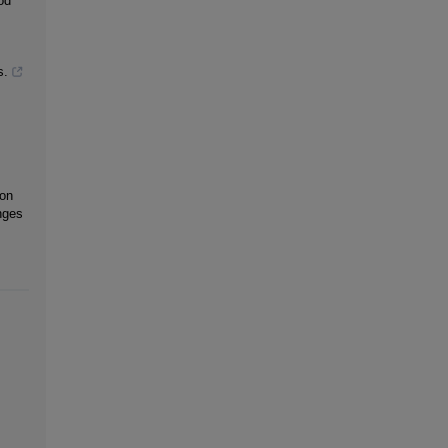
od
s.
 on
nges
.