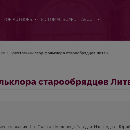
твы
FOR AUTHORS
EDITORIAL BOARD
ABOUT
ture
/
Трехтомный свод фольклора старообрядцев Литвы
льклора старообрядцев Лит
сследования. Т. 1: Сказки. Пословицы. Загадки. Изд. подгот. Юри