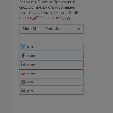
Лавринец, П. (2010) “Трехтомный
свод фольклора старообрядцев
Литвы”,
Literatūra
, 52(2), pp. 158–160.
doi:
10.15388/Litera.2010.2.7739
.
More Citation Formats
о
post
share
share
share
mail
print