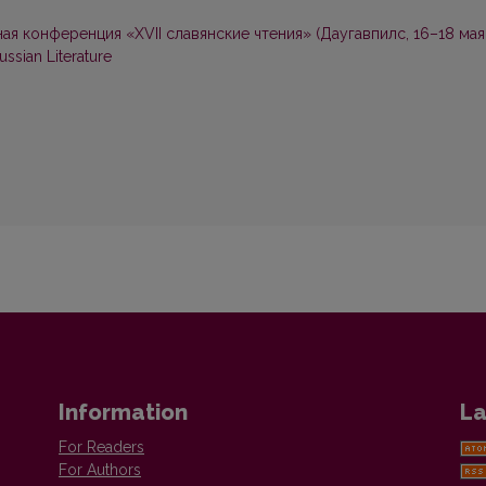
я конференция «ХVII славянские чтения» (Даугавпилс, 16–18 мая
Russian Literature
Information
La
For Readers
For Authors