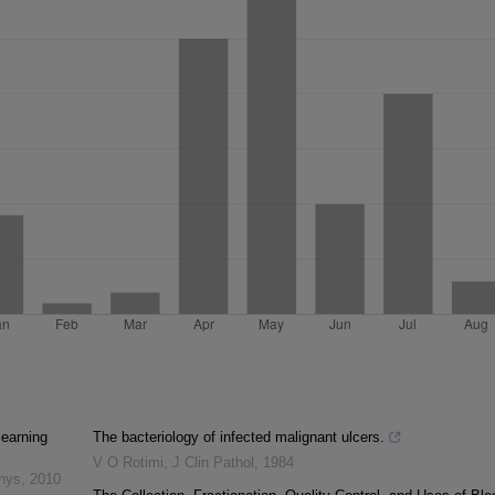
learning
The bacteriology of infected malignant ulcers.
V O Rotimi
,
J Clin Pathol
,
1984
inys
,
2010