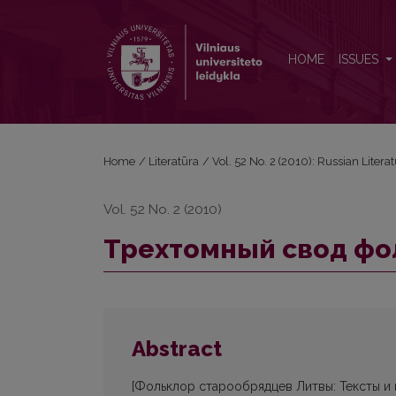
Трехтомный свод фольклора старообрядцев Ли
HOME
ISSUES
Home
/
Literatūra
/
Vol. 52 No. 2 (2010): Russian Litera
Vol. 52 No. 2 (2010)
Трехтомный свод фо
Abstract
[Фольклор старообрядцев Литвы: Тексты и и