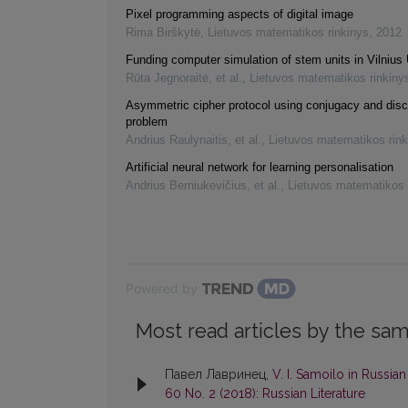
Pixel programming aspects of digital image
Rima Birškytė
,
Lietuvos matematikos rinkinys
,
2012
Funding computer simulation of stem units in Vilnius 
Rūta Jegnoraitė, et al.
,
Lietuvos matematikos rinkiny
Asymmetric cipher protocol using conjugacy and disc
problem
Andrius Raulynaitis, et al.
,
Lietuvos matematikos rink
Artificial neural network for learning personalisation
Andrius Berniukevičius, et al.
,
Lietuvos matematikos 
Powered by
Most read articles by the sam
Павел Лавринец,
V. I. Samoilo in Russia
60 No. 2 (2018): Russian Literature