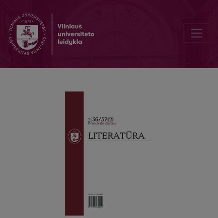
Константин Бальмонт глазами современников