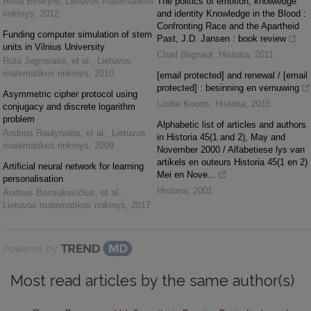
Rima Birškytė
,
Lietuvos matematikos
The politics of emotion, knowledge
rinkinys
,
2012
and identity Knowledge in the Blood :
Confronting Race and the Apartheid
Funding computer simulation of stem
Past, J.D. Jansen : book review
units in Vilnius University
Charl Blignaut
,
Historia
,
2011
Rūta Jegnoraitė, et al.
,
Lietuvos
matematikos rinkinys
,
2010
[email protected] and renewal / [email
protected] : besinning en vernuwing
Asymmetric cipher protocol using
Lindie Koorts
,
Historia
,
2016
conjugacy and discrete logarithm
problem
Alphabetic list of articles and authors
Andrius Raulynaitis, et al.
,
Lietuvos
in Historia 45(1 and 2), May and
matematikos rinkinys
,
2009
November 2000 / Alfabetiese lys van
artikels en outeurs Historia 45(1 en 2)
Artificial neural network for learning
Mei en Nove...
personalisation
Historia
,
2001
Andrius Berniukevičius, et al.
,
Lietuvos matematikos rinkinys
,
2017
Powered by
Most read articles by the same author(s)