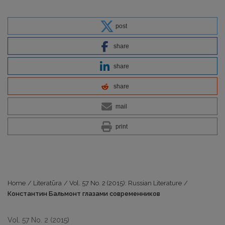
post
share
share
share
mail
print
Home
/
Literatūra
/
Vol. 57 No. 2 (2015): Russian Literature
/
Константин Бальмонт глазами современников
Vol. 57 No. 2 (2015)