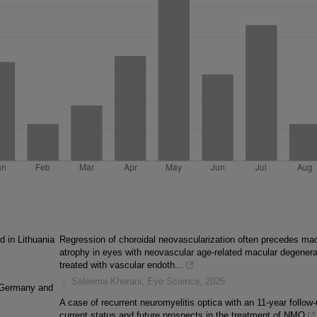
 in Lithuania
Regression of choroidal neovascularization often precedes mac
atrophy in eyes with neovascular age-related macular degenera
treated with vascular endoth...
： Saleema Kherani
,
Eye Science
,
2025
f Germany and
A case of recurrent neuromyelitis optica with an 11-year follow-
current status and future prospects in the treatment of NMO