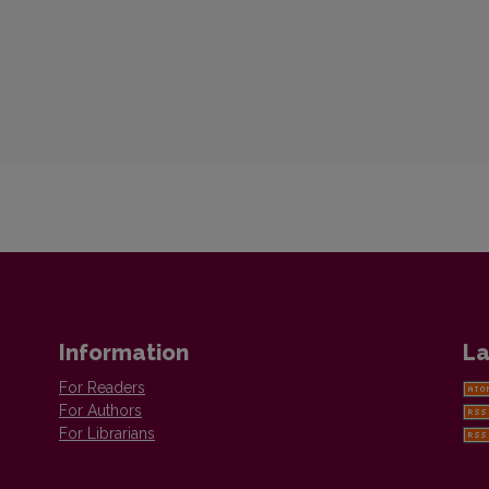
Information
La
For Readers
For Authors
For Librarians