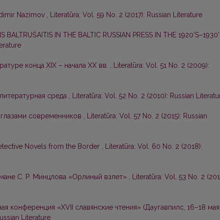
adimir Nazimov
,
Literatūra: Vol. 59 No. 2 (2017): Russian Literature
 BALTRUŠAITIS IN THE BALTIC RUSSIAN PRESS IN THE 1920’S–1930
terature
ратуре конца XIX – начала ХХ вв.
,
Literatūra: Vol. 51 No. 2 (2009):
 литературная среда
,
Literatūra: Vol. 52 No. 2 (2010): Russian Literatu
 глазами современников
,
Literatūra: Vol. 57 No. 2 (2015): Russian
etective Novels from the Border
,
Literatūra: Vol. 60 No. 2 (2018):
омане С. Р. Минцлова «Орлиный взлет»
,
Literatūra: Vol. 53 No. 2 (201
я конференция «ХVII славянские чтения» (Даугавпилс, 16–18 мая
Russian Literature