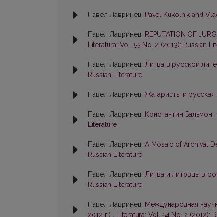
Павел Лавринец,
Pavel Kukolnik and Vl
Павел Лавринец,
REPUTATION OF JURGIS
Literatūra: Vol. 55 No. 2 (2013): Russian Li
Павел Лавринец,
Литва в русской лите
Russian Literature
Павел Лавринец,
Жагаристы и русская
Павел Лавринец,
Константин Бальмонт
Literature
Павел Лавринец,
A Mosaic of Archival D
Russian Literature
Павел Лавринец,
Литва и литовцы в р
Russian Literature
Павел Лавринец,
Международная научна
2012 г.)
,
Literatūra: Vol. 54 No. 2 (2012): 