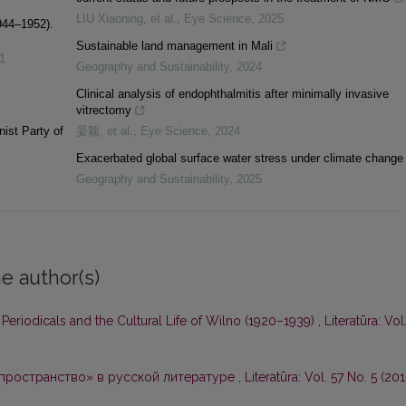
LIU Xiaoning, et al.
,
Eye Science
,
2025
944–1952).
Sustainable land management in Mali
1
Geography and Sustainability
,
2024
Clinical analysis of endophthalmitis after minimally invasive
vitrectomy
ist Party of
晏颖, et al.
,
Eye Science
,
2024
Exacerbated global surface water stress under climate change
Geography and Sustainability
,
2025
e author(s)
n Periodicals and the Cultural Life of Wilno (1920–1939)
,
Literatūra: Vol
 пространство» в русской литературе
,
Literatūra: Vol. 57 No. 5 (201