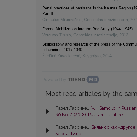
Penal practices of partisans in the Kaunas Region (1
Part II
Gintautas Miknevičius
,
Genocidas ir rezistencija
,
202
Forced Mobilization into the Red Army (1944–1945)
Vytautas Tininis
,
Genocidas ir rezistencija
,
2013
Bibliography and research of the press of the Commun
Lithuania of 1917-1940
Žiedūnė Zaveckieenė
,
Knygotyra
,
2024
Powered by
Most read articles by the sam
Павел Лавринец,
V. I. Samoilo in Russia
60 No. 2 (2018): Russian Literature
Павел Лавринец,
Вильнюс как «другое
Special Issue