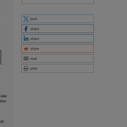
post
share
share
share
mail
print
ular
tion
up: