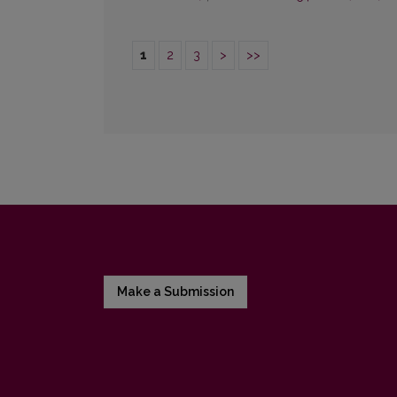
1
2
3
>
>>
Make a Submission