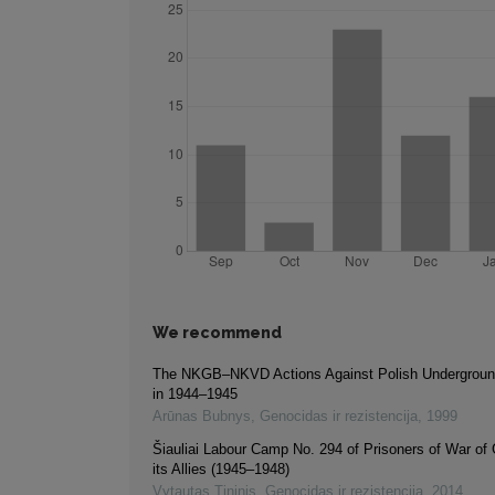
We recommend
The NKGB–NKVD Actions Against Polish Underground
in 1944–1945
Arūnas Bubnys
,
Genocidas ir rezistencija
,
1999
Šiauliai Labour Camp No. 294 of Prisoners of War o
its Allies (1945–1948)
Vytautas Tininis
,
Genocidas ir rezistencija
,
2014