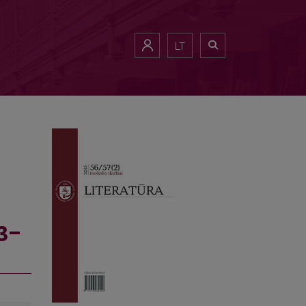
.)
LT
3–