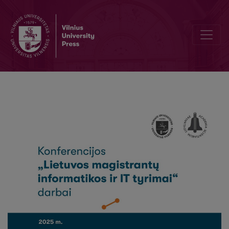
Neuroniniais tinklais grįstų triukšmo šalinimo EKG signale metodų e