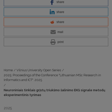
share
share
share
mail
print
Home
/
Vilnius University Open Series
/
2025: Proceedings of the Conference "Lithuanian MSc Research in
Informatics and ICT". 2025
/
Neuroniniais tinklais grįstų triukšmo šalinimo EKG signale metodų
eksperimentinis tyrimas
2025