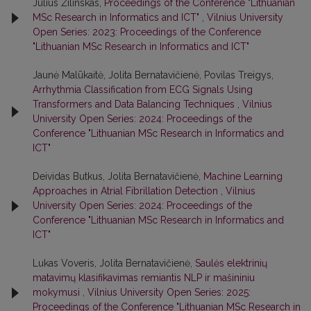
Julius Žilinskas,
Proceedings of the Conference "Lithuanian
MSc Research in Informatics and ICT"
,
Vilnius University
Open Series: 2023: Proceedings of the Conference
"Lithuanian MSc Research in Informatics and ICT"
Jaunė Malūkaitė, Jolita Bernatavičienė, Povilas Treigys,
Arrhythmia Classification from ECG Signals Using
Transformers and Data Balancing Techniques
,
Vilnius
University Open Series: 2024: Proceedings of the
Conference "Lithuanian MSc Research in Informatics and
ICT"
Deividas Butkus, Jolita Bernatavičienė,
Machine Learning
Approaches in Atrial Fibrillation Detection
,
Vilnius
University Open Series: 2024: Proceedings of the
Conference "Lithuanian MSc Research in Informatics and
ICT"
Lukas Voveris, Jolita Bernatavičienė,
Saulės elektrinių
matavimų klasifikavimas remiantis NLP ir mašininiu
mokymusi
,
Vilnius University Open Series: 2025:
Proceedings of the Conference "Lithuanian MSc Research in