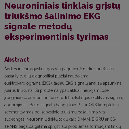
Neuroniniais tinklais grįstų
triukšmo šalinimo EKG
signale metodų
eksperimentinis tyrimas
Abstract
Širdies ir kraujagyslių ligos yra pagrindinė mirties priežastis
pasaulyje, o jų diagnostikai plačiai naudojama
elektrokardiograma (EKG), tačiau EKG signalų analizę apsunkina
įvairūs triukšmai. Ši problema ypač aktuali nešiojamuose
įrenginiuose ar monitoriuose, todėl reikalingas efektyvus signalų
apdorojimas. Be to, signalų bangų kaip P, T ir QRS kompleksų
segmentavimas be išankstinio triukšmų pašalinimo yra
sudėtingas. Neuroninių tinklų tokių kaip DMAM, BiGRU ar CS-
TRANS pagalba galima spręsti abi problemas formuojant tinklų