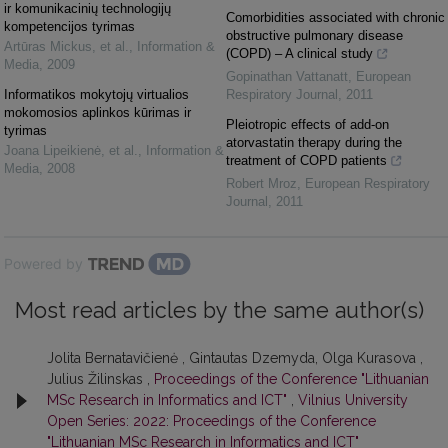
ir komunikacinių technologijų
Comorbidities associated with chronic
kompetencijos tyrimas
obstructive pulmonary disease
Artūras Mickus, et al.
,
Information &
(COPD) – A clinical study
Media
,
2009
Gopinathan Vattanatt
,
European
Informatikos mokytojų virtualios
Respiratory Journal
,
2011
mokomosios aplinkos kūrimas ir
Pleiotropic effects of add-on
tyrimas
atorvastatin therapy during the
Joana Lipeikienė, et al.
,
Information &
treatment of COPD patients
Media
,
2008
Robert Mroz
,
European Respiratory
Journal
,
2011
Powered by
Most read articles by the same author(s)
Jolita Bernatavičienė , Gintautas Dzemyda, Olga Kurasova ,
Julius Žilinskas ,
Proceedings of the Conference "Lithuanian
MSc Research in Informatics and ICT"
,
Vilnius University
Open Series: 2022: Proceedings of the Conference
"Lithuanian MSc Research in Informatics and ICT"