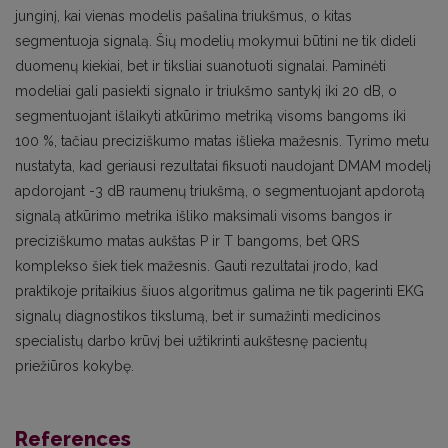
junginį, kai vienas modelis pašalina triukšmus, o kitas
segmentuoja signalą. Šių modelių mokymui būtini ne tik dideli
duomenų kiekiai, bet ir tiksliai suanotuoti signalai. Paminėti
modeliai gali pasiekti signalo ir triukšmo santykį iki 20 dB, o
segmentuojant išlaikyti atkūrimo metriką visoms bangoms iki
100 %, tačiau preciziškumo matas išlieka mažesnis. Tyrimo metu
nustatyta, kad geriausi rezultatai fiksuoti naudojant DMAM modelį
apdorojant -3 dB raumenų triukšmą, o segmentuojant apdorotą
signalą atkūrimo metrika išliko maksimali visoms bangos ir
preciziškumo matas aukštas P ir T bangoms, bet QRS
komplekso šiek tiek mažesnis. Gauti rezultatai įrodo, kad
praktikoje pritaikius šiuos algoritmus galima ne tik pagerinti EKG
signalų diagnostikos tikslumą, bet ir sumažinti medicinos
specialistų darbo krūvį bei užtikrinti aukštesnę pacientų
priežiūros kokybę.
References