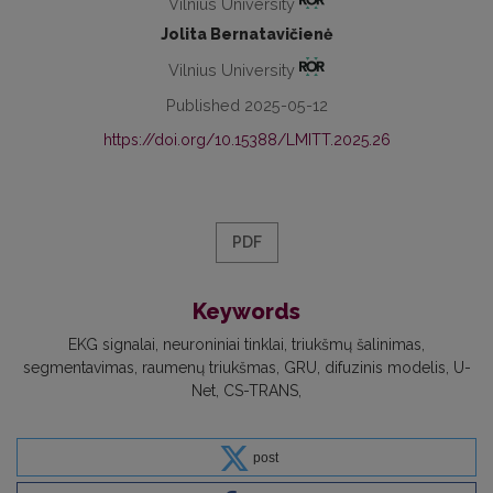
Vilnius University
Jolita Bernatavičienė
Vilnius University
Published 2025-05-12
https://doi.org/10.15388/LMITT.2025.26
PDF
Keywords
EKG signalai
neuroniniai tinklai
triukšmų šalinimas
segmentavimas
raumenų triukšmas
GRU
difuzinis modelis
U-
Net
CS-TRANS
post