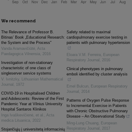
We recommend
The Relevance of Professor B.
Safety related to maximal
Bitinas’ Book „Educational Research:
cardiopulmonary exercise testing in
the System and the Process"
patients with pulmonary hypertension
Vanda Aramavičiūtė
,
Acta
Paedagogica Vilnensia
,
2016
Eloara V.M. Ferreira
,
European
Respiratory Journal
,
2016
Investigation of non-stationary
characteristic of one class of
Clinical phenotypes in pulmonary
singleserver service systems
emboli identified by cluster analysis
V. Ivnitzky
,
Lithuanian Mathematical
Journal
,
1972
Emel Bulcun
,
European Respiratory
Journal
,
2014
COVID-19 in Hospitalised Children
and Adolescents: Review of the First
Patterns of Oxygen Pulse Response
Pandemic Year at Vilnius University
to Incremental Exercise in Patients
Hospital Santaros Klinikos
with Chronic Obstructive Pulmonary
Inga Ivaškevičienė, et al.
,
Acta
Disease – An Observational Study
medica Lituanica
,
2022
Ming-Lung Chuang
,
European
Respiratory Journal
,
2017
Stojančiųjų į universitetą informacinių