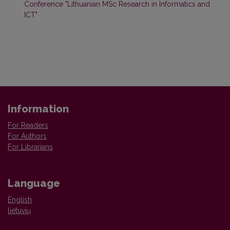
Conference "Lithuanian MSc Research in Informatics and
ICT"
Information
For Readers
For Authors
For Librarians
Language
English
lietuvių