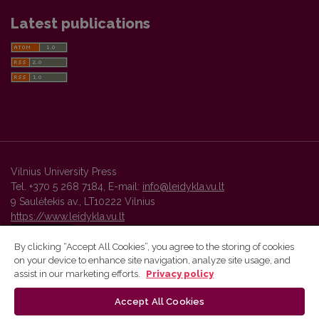
Latest publications
Vilnius University Press
Tel. +370 5 268 7184, E-mail:
info@leidykla.vu.lt
9 Saulėtekis av., LT10222 Vilnius
https://www.leidykla.vu.lt
By clicking “Accept All Cookies”, you agree to the storing of cookies
on your device to enhance site navigation, analyze site usage, and
Vilnius University Press platform and metadata are distributed by
assist in our marketing efforts.
Privacy policy
Creative Commons International License
.
Accept All Cookies