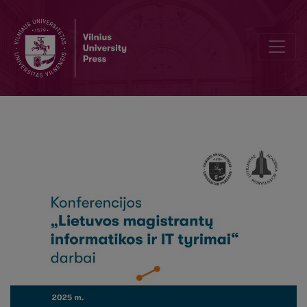
Muzikos garso šaltinių atskyrimo giliojo mokymosi modelio SCNet