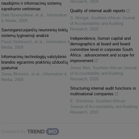
Research
,
2004
naudojimo ir informacinių sistemų
sąveikumo vertinimas
Quality of internal audit reports
Dalė Dzemydienė, et al.
,
Information
S. Mungal
,
Southern African Journal
& Media
,
2009
of Accountability and Auditing
Research
,
2015
Saviorganizuojančių neuroninių tinklų
sistemų lyginamoji analizė
Independence, human capital and
Pavel Stefanovič, et al.
,
Information &
demographics at board and board
Media
,
2009
committee level in corporate South
Africa : advancement and scope for
Informacinių technologijų valstybinio
improvement
brandos egzamino praktinių užduočių
ypatumai
Jenna Weir
,
Southern African Journal
of Accountability and Auditing
Jonas Blonskis, et al.
,
Information &
Research
,
2020
Media
,
2009
Structuring internal audit functions in
multinational companies
E. Shishkina
,
Southern African
Journal of Accountability and Auditing
Research
,
2015
Powered by