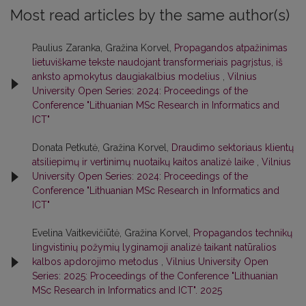
Most read articles by the same author(s)
Paulius Zaranka, Gražina Korvel,
Propagandos atpažinimas
lietuviškame tekste naudojant transformeriais pagrįstus, iš
anksto apmokytus daugiakalbius modelius
,
Vilnius
University Open Series: 2024: Proceedings of the
Conference "Lithuanian MSc Research in Informatics and
ICT"
Donata Petkutė, Gražina Korvel,
Draudimo sektoriaus klientų
atsiliepimų ir vertinimų nuotaikų kaitos analizė laike
,
Vilnius
University Open Series: 2024: Proceedings of the
Conference "Lithuanian MSc Research in Informatics and
ICT"
Evelina Vaitkevičiūtė, Gražina Korvel,
Propagandos technikų
lingvistinių požymių lyginamoji analizė taikant natūralios
kalbos apdorojimo metodus
,
Vilnius University Open
Series: 2025: Proceedings of the Conference "Lithuanian
MSc Research in Informatics and ICT". 2025