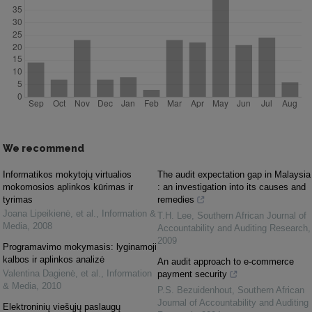
We recommend
Informatikos mokytojų virtualios
The audit expectation gap in Malaysia
mokomosios aplinkos kūrimas ir
: an investigation into its causes and
tyrimas
remedies
Joana Lipeikienė, et al.
,
Information &
T.H. Lee
,
Southern African Journal of
Media
,
2008
Accountability and Auditing Research
,
2009
Programavimo mokymasis: lyginamoji
kalbos ir aplinkos analizė
An audit approach to e-commerce
Valentina Dagienė, et al.
,
Information
payment security
& Media
,
2010
P.S. Bezuidenhout
,
Southern African
Journal of Accountability and Auditing
Elektroninių viešųjų paslaugų