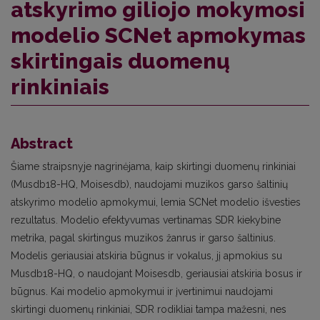
atskyrimo giliojo mokymosi
modelio SCNet apmokymas
skirtingais duomenų
rinkiniais
Abstract
Šiame straipsnyje nagrinėjama, kaip skirtingi duomenų rinkiniai
(Musdb18-HQ, Moisesdb), naudojami muzikos garso šaltinių
atskyrimo modelio apmokymui, lemia SCNet modelio išvesties
rezultatus. Modelio efektyvumas vertinamas SDR kiekybine
metrika, pagal skirtingus muzikos žanrus ir garso šaltinius.
Modelis geriausiai atskiria būgnus ir vokalus, jį apmokius su
Musdb18-HQ, o naudojant Moisesdb, geriausiai atskiria bosus ir
būgnus. Kai modelio apmokymui ir įvertinimui naudojami
skirtingi duomenų rinkiniai, SDR rodikliai tampa mažesni, nes