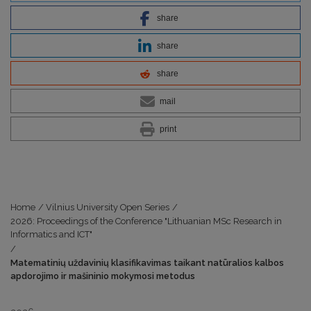
share
share
share
mail
print
Home
/
Vilnius University Open Series
/
2026: Proceedings of the Conference "Lithuanian MSc Research in
Informatics and ICT"
/
Matematinių uždavinių klasifikavimas taikant natūralios kalbos
apdorojimo ir mašininio mokymosi metodus