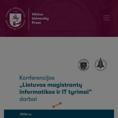
Matematinių uždavinių klasifikavimas taikant natūralios kalbos ap