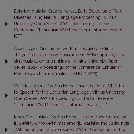
Eglė Kondrataitė, Gražina Korvel,
Early Detection of Rare
Diseases using Natural Language Processing
,
Vilnius
University Open Series: 2024: Proceedings of the
Conference "Lithuanian MSc Research in Informatics and
ICT"
Aidas Žygas, Gražina Korvel,
Muzikos garso šaltinių
atskyrimo giliojo mokymosi modelio SCNet apmokymas
skirtingais duomenų rinkiniais
,
Vilnius University Open
Series: 2025: Proceedings of the Conference "Lithuanian
MSc Research in Informatics and ICT". 2025
Vytautas Lėveris, Gražina Korvel,
Investigation of VITS Text-
to-Speech for the Lithuanian Language
,
Vilnius University
Open Series: 2026: Proceedings of the Conference
"Lithuanian MSc Research in Informatics and ICT"
Ignas Černiauskas, Gražina Korvel,
Teksto požymių analizė
ir jų efektyvumo vertinimas emocijų klasifikavimo uždavinyje
,
Vilnius University Open Series: 2026: Proceedings of the