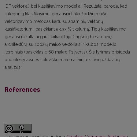
IDF vektoriai) bei klasifikavimo modeliai. Rezultatai parodė, kad
kategorijų klasifikavimui geriausiai tinka žodžių maišo
vektorizavimo metodas kartu su atraminių vektorių
klasifikatoriumi, pasiekiant 93,33 % tikslumą. Tipų klasifikavime
geriausi rezultatai gauti taikant trijų žingsnių hierarchinę
architektūrą su žodžių maišo vektoriais ir kalbos modelio
įterpiniais (pasiektas 0,68 makro F1 įvertis). Šis tyrimas prisideda
prie efektyvesnės lietuviškų matematinių tekstinių uždavinių
analizės.
References
This work is licensed under a
Creative Commons Attribution