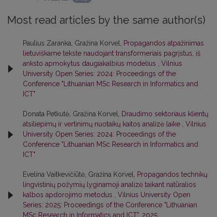
Most read articles by the same author(s)
Paulius Zaranka, Gražina Korvel,
Propagandos atpažinimas
lietuviškame tekste naudojant transformeriais pagrįstus, iš
anksto apmokytus daugiakalbius modelius
,
Vilnius
University Open Series: 2024: Proceedings of the
Conference "Lithuanian MSc Research in Informatics and
ICT"
Donata Petkutė, Gražina Korvel,
Draudimo sektoriaus klientų
atsiliepimų ir vertinimų nuotaikų kaitos analizė laike
,
Vilnius
University Open Series: 2024: Proceedings of the
Conference "Lithuanian MSc Research in Informatics and
ICT"
Evelina Vaitkevičiūtė, Gražina Korvel,
Propagandos technikų
lingvistinių požymių lyginamoji analizė taikant natūralios
kalbos apdorojimo metodus
,
Vilnius University Open
Series: 2025: Proceedings of the Conference "Lithuanian
MSc Research in Informatics and ICT". 2025