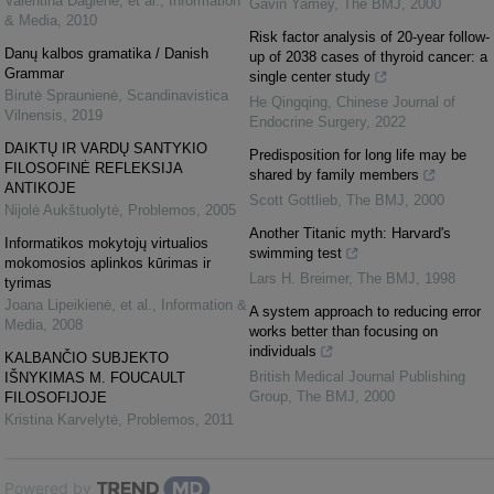
Valentina Dagienė, et al.
,
Information
Gavin Yamey
,
The BMJ
,
2000
& Media
,
2010
Risk factor analysis of 20-year follow-
Danų kalbos gramatika / Danish
up of 2038 cases of thyroid cancer: a
Grammar
single center study
Birutė Spraunienė
,
Scandinavistica
He Qingqing
,
Chinese Journal of
Vilnensis
,
2019
Endocrine Surgery
,
2022
DAIKTŲ IR VARDŲ SANTYKIO
Predisposition for long life may be
FILOSOFINĖ REFLEKSIJA
shared by family members
ANTIKOJE
Scott Gottlieb
,
The BMJ
,
2000
Nijolė Aukštuolytė
,
Problemos
,
2005
Another Titanic myth: Harvard's
Informatikos mokytojų virtualios
swimming test
mokomosios aplinkos kūrimas ir
Lars H. Breimer
,
The BMJ
,
1998
tyrimas
Joana Lipeikienė, et al.
,
Information &
A system approach to reducing error
Media
,
2008
works better than focusing on
individuals
KALBANČIO SUBJEKTO
British Medical Journal Publishing
IŠNYKIMAS M. FOUCAULT
Group
,
The BMJ
,
2000
FILOSOFIJOJE
Kristina Karvelytė
,
Problemos
,
2011
Powered by