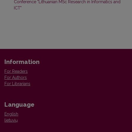
Conference "Lithuanian MSc Research in Informatics and
ICT"
Information
For Readers
For Authors
For Librarians
Language
English
lietuvių