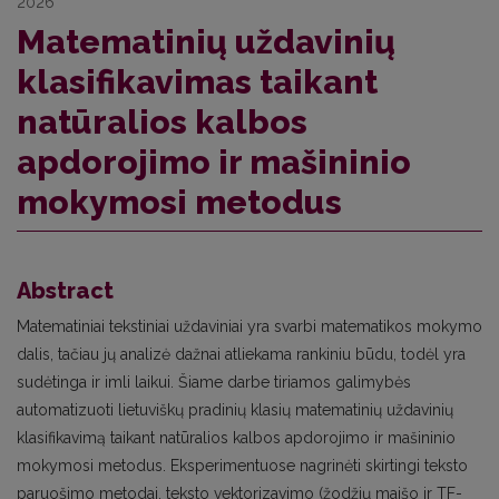
2026
Matematinių uždavinių
klasifikavimas taikant
natūralios kalbos
apdorojimo ir mašininio
mokymosi metodus
Abstract
Matematiniai tekstiniai uždaviniai yra svarbi matematikos mokymo
dalis, tačiau jų analizė dažnai atliekama rankiniu būdu, todėl yra
sudėtinga ir imli laikui. Šiame darbe tiriamos galimybės
automatizuoti lietuviškų pradinių klasių matematinių uždavinių
klasifikavimą taikant natūralios kalbos apdorojimo ir mašininio
mokymosi metodus. Eksperimentuose nagrinėti skirtingi teksto
paruošimo metodai, teksto vektorizavimo (žodžių maišo ir TF-