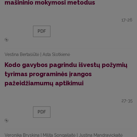
mašininio mokymosi metodus
17-26
PDF
Vestina Bertašiūtė | Asta Slotkienė
Kodo gavybos pagrindu išvestų požymių
tyrimas programinės įrangos
pažeidžiamumų aptikimui
27-35
PDF
Veronika Bryskina | Milita Songailaitė | Justina Mandravickaitė