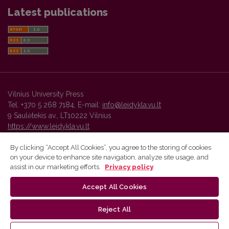
Latest publications
Vilnius University Press
Tel. +370 5 268 7184, E-mail:
info@leidykla.vu.lt
9 Saulėtekis av., LT10222 Vilnius
https://www.leidykla.vu.lt
By clicking “Accept All Cookies”, you agree to the storing of cookies
on your device to enhance site navigation, analyze site usage, and
Vilnius University Press platform and metadata are distributed by
assist in our marketing efforts.
Privacy policy
Creative Commons International License
.
Accept All Cookies
Reject All