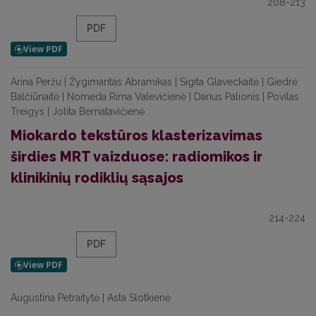
208-213
PDF
Arina Peržu | Žygimantas Abramikas | Sigita Glaveckaitė | Giedrė
Balčiūnaitė | Nomeda Rima Valevičienė | Darius Palionis | Povilas
Treigys | Jolita Bernatavičienė
Miokardo tekstūros klasterizavimas
širdies MRT vaizduose: radiomikos ir
klinikinių rodiklių sąsajos
214-224
PDF
Augustina Petraitytė | Asta Slotkienė