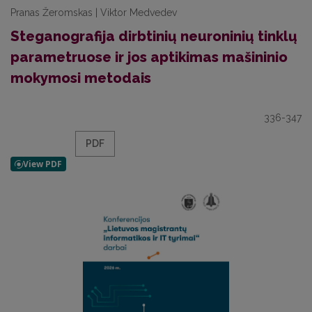
Pranas Žeromskas | Viktor Medvedev
Steganografija dirbtinių neuroninių tinklų
parametruose ir jos aptikimas mašininio
mokymosi metodais
336-347
PDF