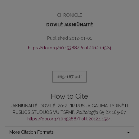
CHRONICLE
DOVILĖ JAKNIŪNAITĖ
Published 2012-01-01
https://doi.org/10.15388/Polit.2012.1.1524
165-167.pdf
How to Cite
JAKNIŪNAITĖ, DOVILĖ. 2012. “IR RUSIJĄ GALIMA TYRINĖTI:
RUSIJOS STUDIJOS VU TSPMI”.
Politologija
65 (1): 165-67.
https://doi.org/10.15388/Polit.2012.1.1524
.
More Citation Formats