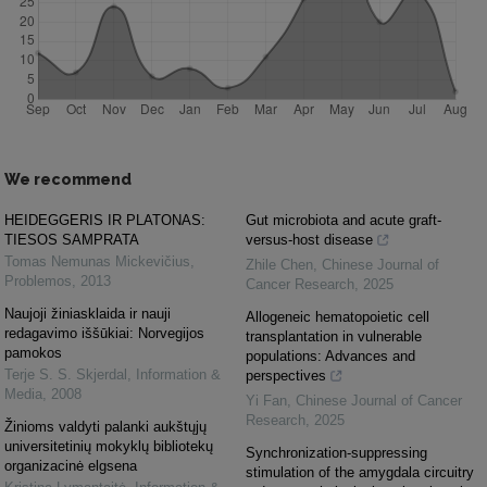
We recommend
HEIDEGGERIS IR PLATONAS:
Gut microbiota and acute graft-
TIESOS SAMPRATA
versus-host disease
Tomas Nemunas Mickevičius
,
Zhile Chen
,
Chinese Journal of
Problemos
,
2013
Cancer Research
,
2025
Naujoji žiniasklaida ir nauji
Allogeneic hematopoietic cell
redagavimo iššūkiai: Norvegijos
transplantation in vulnerable
pamokos
populations: Advances and
Terje S. S. Skjerdal
,
Information &
perspectives
Media
,
2008
Yi Fan
,
Chinese Journal of Cancer
Research
,
2025
Žinioms valdyti palanki aukštųjų
universitetinių mokyklų bibliotekų
Synchronization-suppressing
organizacinė elgsena
stimulation of the amygdala circuitry