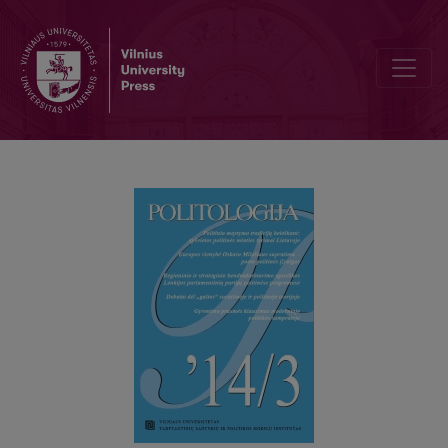
IR RUSIJĄ GALIMA TYRINĖTI: RUSIJOS STUDIJOS VU TSPMI