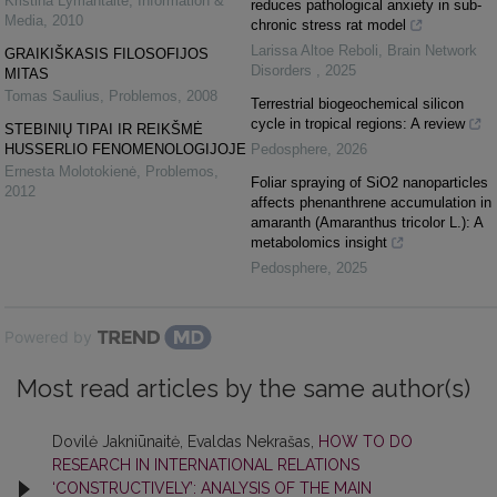
Kristina Lymantaitė
,
Information &
reduces pathological anxiety in sub-
Media
,
2010
chronic stress rat model
Larissa Altoe Reboli
,
Brain Network
GRAIKIŠKASIS FILOSOFIJOS
Disorders
,
2025
MITAS
Tomas Saulius
,
Problemos
,
2008
Terrestrial biogeochemical silicon
cycle in tropical regions: A review
STEBINIŲ TIPAI IR REIKŠMĖ
HUSSERLIO FENOMENOLOGIJOJE
Pedosphere
,
2026
Ernesta Molotokienė
,
Problemos
,
Foliar spraying of SiO2 nanoparticles
2012
affects phenanthrene accumulation in
amaranth (Amaranthus tricolor L.): A
metabolomics insight
Pedosphere
,
2025
Powered by
Most read articles by the same author(s)
Dovilė Jakniūnaitė, Evaldas Nekrašas,
HOW TO DO
RESEARCH IN INTERNATIONAL RELATIONS
‘CONSTRUCTIVELY’: ANALYSIS OF THE MAIN