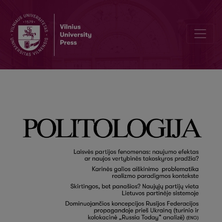
Politologai apie „Politologiją“ ir jos politologiją. Diskusija išėjus 1