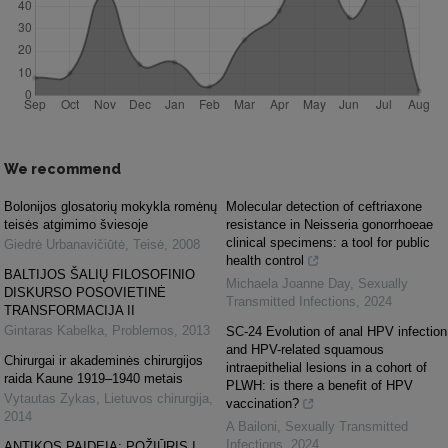
We recommend
Bolonijos glosatorių mokykla romėnų
Molecular detection of ceftriaxone
teisės atgimimo šviesoje
resistance in Neisseria gonorrhoeae
clinical specimens: a tool for public
Giedrė Urbanavičiūtė
,
Teisė
,
2008
health control
BALTIJOS ŠALIŲ FILOSOFINIO
Michaela Joanne Day
,
Sexually
DISKURSO POSOVIETINĖ
Transmitted Infections
,
2024
TRANSFORMACIJA II
Gintaras Kabelka
,
Problemos
,
2013
SC-24 Evolution of anal HPV infection
and HPV-related squamous
Chirurgai ir akademinės chirurgijos
intraepithelial lesions in a cohort of
raida Kaune 1919–1940 metais
PLWH: is there a benefit of HPV
Vytautas Zykas
,
Lietuvos chirurgija
,
vaccination?
2014
A Bailoni
,
Sexually Transmitted
Infections
,
2024
ANTIKOS PAIDEIA: POŽIŪRIS Į