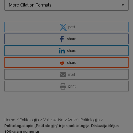
More Citation Formats
post
share
share
share
mail
print
Home
/
Politologija
/
Vol. 102 No. 2 (2021): Politologija
/
Politologai apie „Politologiją“ ir jos politologiją. Diskusija išėjus
100-ajam numeriui