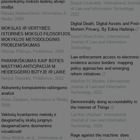
pasirenkamų mokslo leidinių atvejo
Duque Lizarralde
,
International Journal
studija
of Law and Information Technology
,
Renata Matkevičienė
,
Information &
2022
Media
,
2009
Digital Death, Digital Assets and Post-
MOKSLAS IR VERTYBĖS:
Mortem Privacy, By Edina Harbinja
ISTORINĖS MOKSLO FILOSOFIJOS
David Oliver Erdos
,
International
MOKYKLOS METODOLOGINIS
Journal of Law and Information
PROBLEMIŠKUMAS
Technology
Albinas Plėšnys
,
Problemos
,
2006
Law enforcement access to electronic
PARANKIŠKUMAS KAIP BŪTIES
evidence across borders: mapping
MĄSTYMO ANTICIPACIJA M.
policy approaches and emerging
HEIDEGGERIO BŪTYJE IR LAIKE
reform initiatives
Nerijus Stasiulis
,
Problemos
,
2012
Halefom H. Abraha
,
International
Journal of Law and Information
Abiturientų kompiuterinio raštingumo
Technology
,
2021
analizė
Aidas Žandaris
,
Information & Media
,
Demonstrably doing accountability in
2009
the Internet of Things
Vektorių kvantavimo metodų ir
Lachlan Urquhart
,
International
daugiamačių skalių junginys
Journal of Law and Information
daugiamačiams duomenims
Technology
,
2018
vizualizuoti
Rage against the machine: does
Alma Molytė, et al.
,
Information &