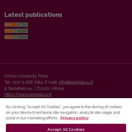
Latest publications
Vilnius University Press
Tel. +370 5 268 7184, E-mail:
info@leidykla.vu.lt
9 Saulėtekis av., LT10222 Vilnius
https://www.leidykla.vu.lt
By clicking “Accept All Cookies”, you agree to the storing of cookies
on your device to enhance site navigation, analyze site usage, and
Vilnius University Press platform and metadata are distributed by
assist in our marketing efforts.
Privacy policy
Creative Commons International License
.
Accept All Cookies