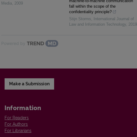
machine-to-machine communication
Media
,
2009
fall within the scope of the
confidentiality principle?
Stijn Storms
,
International Journal of
Law and Information Technology
,
2019
Powered by
Make a Submission
Information
For Readers
For Authors
For Librarians