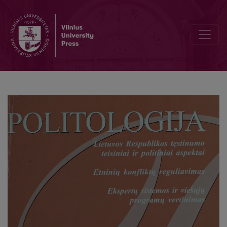
Korupcijos priežasčių ir padarinių analizė