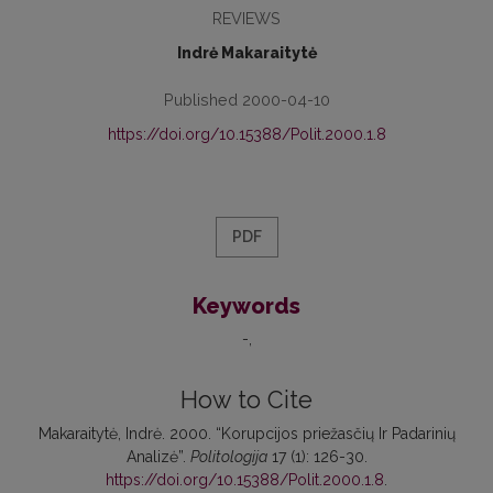
REVIEWS
Indrė Makaraitytė
Published 2000-04-10
https://doi.org/10.15388/Polit.2000.1.8
PDF
Keywords
-
How to Cite
Makaraitytė, Indrė. 2000. “Korupcijos priežasčių Ir Padarinių
Analizė”.
Politologija
17 (1): 126-30.
https://doi.org/10.15388/Polit.2000.1.8
.