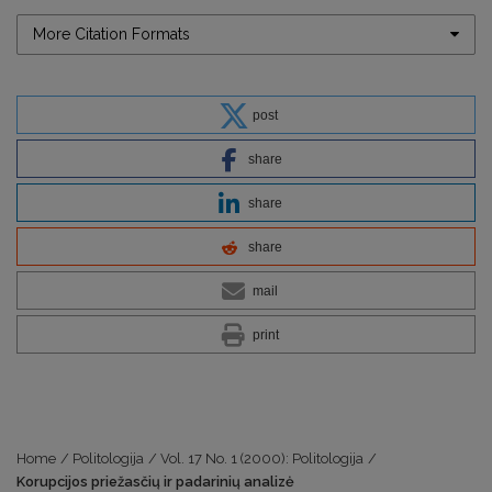
More Citation Formats
post
share
share
share
mail
print
Home
/
Politologija
/
Vol. 17 No. 1 (2000): Politologija
/
Korupcijos priežasčių ir padarinių analizė