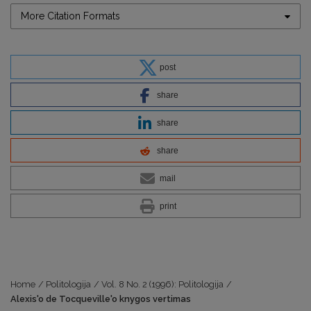
More Citation Formats
post
share
share
share
mail
print
Home
/
Politologija
/
Vol. 8 No. 2 (1996): Politologija
/
Alexis'o de Tocqueville'o knygos vertimas