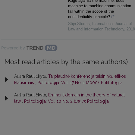
Rage against the machine: does
machine-to-machine communication
fall within the scope of the
confidentiality principle?
Stijn Storms
,
International Journal of
Law and Information Technology
,
2019
Powered by
Most read articles by the same author(s)
Aušra Rauličkytė,
Tarptautinė konferencija teisininkų etikos
klausimais
,
Politologija: Vol. 17 No. 1 (2000): Politologija
Aušra Rauličkytė,
Eminent domain in the theory of natural
law
,
Politologija: Vol. 10 No. 2 (1997): Politologija