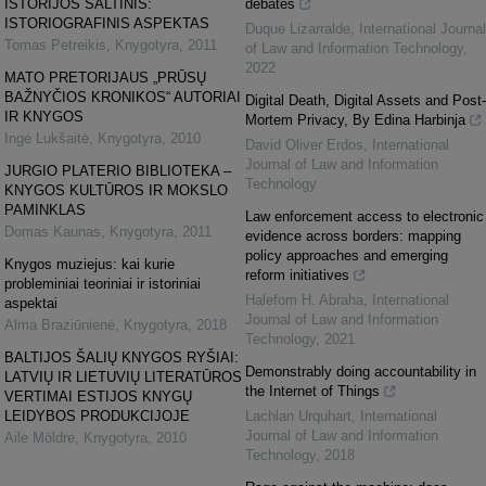
ISTORIJOS ŠALTINIS:
debates
ISTORIOGRAFINIS ASPEKTAS
Duque Lizarralde
,
International Journal
Tomas Petreikis
,
Knygotyra
,
2011
of Law and Information Technology
,
2022
MATO PRETORIJAUS „PRŪSŲ
BAŽNYČIOS KRONIKOS“ AUTORIAI
Digital Death, Digital Assets and Post-
IR KNYGOS
Mortem Privacy, By Edina Harbinja
Ingė Lukšaitė
,
Knygotyra
,
2010
David Oliver Erdos
,
International
Journal of Law and Information
JURGIO PLATERIO BIBLIOTEKA –
Technology
KNYGOS KULTŪROS IR MOKSLO
PAMINKLAS
Law enforcement access to electronic
Domas Kaunas
,
Knygotyra
,
2011
evidence across borders: mapping
policy approaches and emerging
Knygos muziejus: kai kurie
reform initiatives
probleminiai teoriniai ir istoriniai
Halefom H. Abraha
,
International
aspektai
Journal of Law and Information
Alma Braziūnienė
,
Knygotyra
,
2018
Technology
,
2021
BALTIJOS ŠALIŲ KNYGOS RYŠIAI:
Demonstrably doing accountability in
LATVIŲ IR LIETUVIŲ LITERATŪROS
the Internet of Things
VERTIMAI ESTIJOS KNYGŲ
LEIDYBOS PRODUKCIJOJE
Lachlan Urquhart
,
International
Journal of Law and Information
Aile Möldre
,
Knygotyra
,
2010
Technology
,
2018