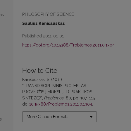
PHILOSOPHY OF SCIENCE
kas
Saulius Kanišauskas
Published 2011-01-01
https://doi.org/10.15388/Problemos.2011.0.1304
i
How to Cite
Kanišauskas, S. (2011)
“TRANSDISCIPLININIS PROJEKTAS:
PROVERŽIS Į MOKSLŲ IR PRAKTIKOS
SINTEZĘ?”,
Problemos
, 80, pp. 107–115.
doi:
10.15388/Problemos.2011.0.1304
.
More Citation Formats
s