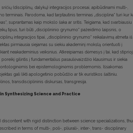
ičių (disciplinų, dalykų) integracijos procesai, apibūdinami multi-,
škumo terminais. Parodoma, kad tarptautinis terminas „disciplina“ turi kur 
as“, suprantamas kaip mokslo šaka ar sritis. Teigiama, kad svarbiausiu
veikų tipus, turi būti „disciplininio grynumo“ pažeidimo laipsnis, o
disciplinų integracijos tipai, „disciplininio grynumo“ reikalavimą atmeta iš
ektas pirmiausia siejamas su siekiu akademinį mokslą orientuoti į
aukiant neakademinius veiksnius. Atkreipiamas dėmesys į tai, kad stiprioj
a poreikį gilintis į fundamentalius pasaulėvaizdžio klausimus ir siekia
is ontologinėmis bei epistemologinėmis problemomis. Išsakomas
ektas gali likti apologetinio pobūdžio ar tik euristikos šaltiniu.
inos, transdisciplininis diskursas, transgresija.
 in Synthesizing Science and Practice
discontent with rigid distinction between science specializations, thu
ibed in terms of multi-, poli-, pliurali-, inter-, trans- disciplinary