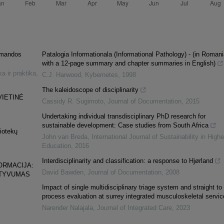
omandos
Patalogia Informationala (Informational Pathology) ‐ (in Roman
with a 12‐page summary and chapter summaries in English)
ka ir praktika
,
C.J. Harwood
,
Kybernetes
,
1998
The kaleidoscope of disciplinarity
VIETINĖ
Cassidy R. Sugimoto
,
Journal of Documentation
,
2015
Undertaking individual transdisciplinary PhD research for
sustainable development: Case studies from South Africa
liotekų
John van Breda
,
International Journal of Sustainability in Highe
Education
,
2016
Interdisciplinarity and classification: a response to Hjørland
ORMACIJA:
David Bawden
,
Journal of Documentation
,
2008
KTYVUMAS
Impact of single multidisciplinary triage system and straight to 
process evaluation at surrey integrated musculoskeletal servic
Narender Nalajala
,
Journal of Integrated Care
,
2023