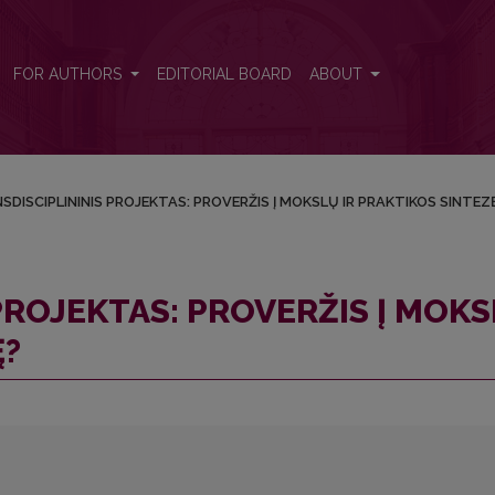
OKSLŲ IR PRAKTIKOS SINTEZĘ?
FOR AUTHORS
EDITORIAL BOARD
ABOUT
SDISCIPLININIS PROJEKTAS: PROVERŽIS Į MOKSLŲ IR PRAKTIKOS SINTEZ
PROJEKTAS: PROVERŽIS Į MOK
Ę?