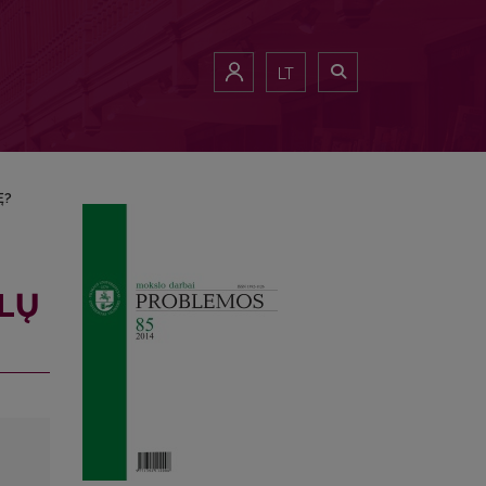
LT
Ę?
SLŲ