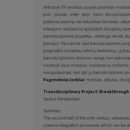
Antrojoje XX amžiaus pusėje prasidėjo mokslo sr
poli-, pliurali-, inter-, tarp-, trans- disciplini
platesnę prasmę nei lietuviškas terminas „dalyk
kriterijumi, leidžiančiu apibūdinti disciplinų są
transdisciplininis projektas, skirtingai nei kiti 
principo. Parodoma, kad transdisciplininis proj
pragmatinį socialinių reikmių tenkinimą, į jį įtr
transdisciplininio diskurso versija, kuri pabrėži
suvienyti visus mokslus, susiduria su rimtom
nuogąstavimas, kad dėl jų transdisciplininis proj
Pagrindiniai žodžiai:
mokslas, dalykai, discipl
Transdisciplinary Project: Breakthrough
Saulius Kanišauskas
Summary
The second half of the 20th century witnessed 
science integration processes which can be descr