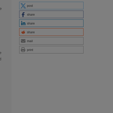
post
e
share
share
share
mail
print
e
d