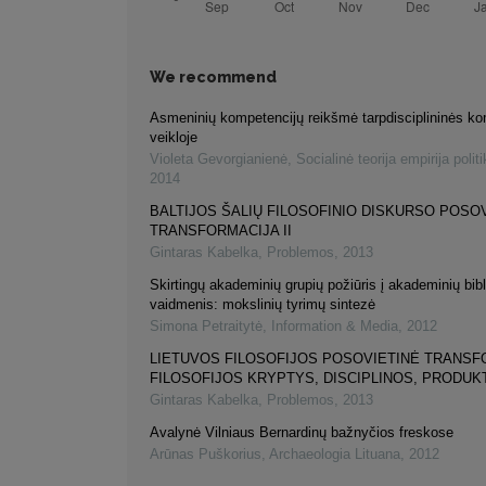
We recommend
Asmeninių kompetencijų reikšmė tarpdisciplininės k
veikloje
Violeta Gevorgianienė
,
Socialinė teorija empirija politi
2014
BALTIJOS ŠALIŲ FILOSOFINIO DISKURSO POSO
TRANSFORMACIJA II
Gintaras Kabelka
,
Problemos
,
2013
Skirtingų akademinių grupių požiūris į akademinių bib
vaidmenis: mokslinių tyrimų sintezė
Simona Petraitytė
,
Information & Media
,
2012
LIETUVOS FILOSOFIJOS POSOVIETINĖ TRANSF
FILOSOFIJOS KRYPTYS, DISCIPLINOS, PRODU
Gintaras Kabelka
,
Problemos
,
2013
Avalynė Vilniaus Bernardinų bažnyčios freskose
Arūnas Puškorius
,
Archaeologia Lituana
,
2012