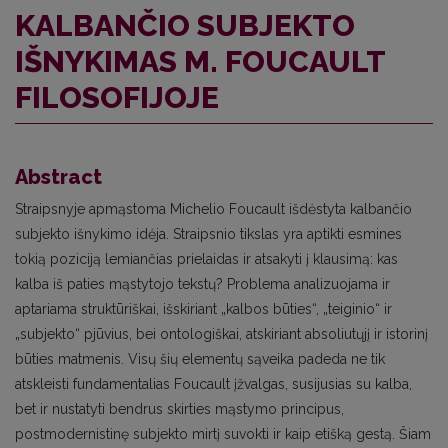
KALBANČIO SUBJEKTO
IŠNYKIMAS M. FOUCAULT
FILOSOFIJOJE
Abstract
Straipsnyje apmąstoma Michelio Foucault išdėstyta kalbančio
subjekto išnykimo idėja. Straipsnio tikslas yra aptikti esmines
tokią poziciją lemiančias prielaidas ir atsakyti į klausimą: kas
kalba iš paties mąstytojo tekstų? Problema analizuojama ir
aptariama struktūriškai, išskiriant „kalbos būties“, „teiginio“ ir
„subjekto“ pjūvius, bei ontologiškai, atskiriant absoliutųjį ir istorinį
būties matmenis. Visų šių elementų sąveika padeda ne tik
atskleisti fundamentalias Foucault įžvalgas, susijusias su kalba,
bet ir nustatyti bendrus skirties mąstymo principus,
postmodernistinę subjekto mirtį suvokti ir kaip etišką gestą. Šiam