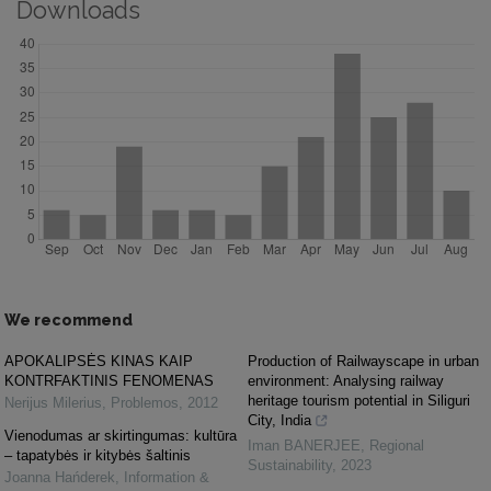
Downloads
We recommend
APOKALIPSĖS KINAS KAIP
Production of Railwayscape in urban
KONTRFAKTINIS FENOMENAS
environment: Analysing railway
heritage tourism potential in Siliguri
Nerijus Milerius
,
Problemos
,
2012
City, India
Vienodumas ar skirtingumas: kultūra
Iman BANERJEE
,
Regional
– tapatybės ir kitybės šaltinis
Sustainability
,
2023
Joanna Hańderek
,
Information &