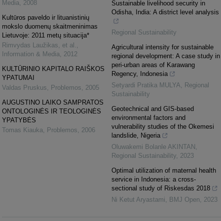
Media
,
2008
Sustainable livelihood security in
Odisha, India: A district level analysis
Kultūros paveldo ir lituanistinių
mokslo duomenų skaitmeninimas
Regional Sustainability
Lietuvoje: 2011 metų situacija*
Rimvydas Laužikas, et al.
,
Agricultural intensity for sustainable
Information & Media
,
2012
regional development: A case study in
peri-urban areas of Karawang
KULTŪRINIO KAPITALO RAIŠKOS
Regency, Indonesia
YPATUMAI
Setyardi Pratika MULYA
,
Regional
Valdas Pruskus
,
Problemos
,
2005
Sustainability
AUGUSTINO LAIKO SAMPRATOS
Geotechnical and GIS-based
ONTOLOGINĖS IR TEOLOGINĖS
environmental factors and
YPATYBĖS
vulnerability studies of the Okemesi
Tomas Kiauka
,
Problemos
,
2006
landslide, Nigeria
Oluwakemi Bolanle AKINTAN
,
Regional Sustainability
,
2023
Optimal utilization of maternal health
service in Indonesia: a cross-
sectional study of Riskesdas 2018
Ni Ketut Aryastami
,
BMJ Open
,
2023