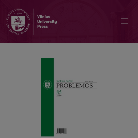
KALBANČIO SUBJEKTO IŠNYKIMAS M. FOUCAULT FILOSOFIJOJE