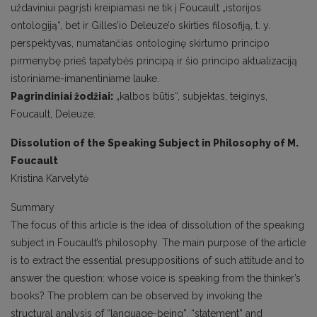
uždaviniui pagrįsti kreipiamasi ne tik į Foucault „istorijos
ontologiją“, bet ir Gilles’io Deleuze’o skirties filosofiją, t. y.
perspektyvas, numatančias ontologinę skirtumo principo
pirmenybę prieš tapatybės principą ir šio principo aktualizaciją
istoriniame-imanentiniame lauke.
Pagrindiniai žodžiai:
„kalbos būtis“, subjektas, teiginys,
Foucault, Deleuze.
Dissolution of the Speaking Subject in Philosophy of M.
Foucault
Kristina Karvelytė
Summary
The focus of this article is the idea of dissolution of the speaking
subject in Foucault’s philosophy. The main purpose of the article
is to extract the essential presuppositions of such attitude and to
answer the question: whose voice is speaking from the thinker’s
books? The problem can be observed by invoking the
structural analysis of “language-being”, “statement” and