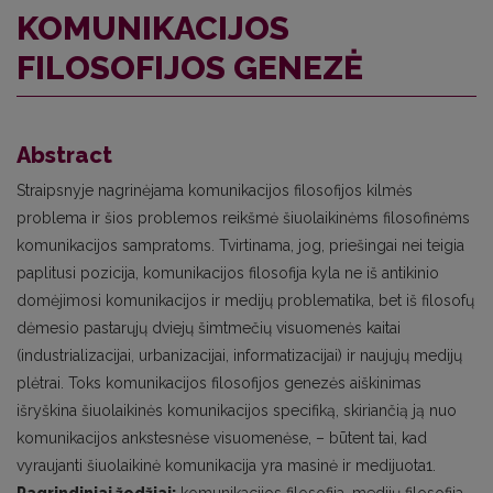
KOMUNIKACIJOS
FILOSOFIJOS GENEZĖ
Abstract
Straipsnyje nagrinėjama komunikacijos filosofijos kilmės
problema ir šios problemos reikšmė šiuolaikinėms filosofinėms
komunikacijos sampratoms. Tvirtinama, jog, priešingai nei teigia
paplitusi pozicija, komunikacijos filosofija kyla ne iš antikinio
domėjimosi komunikacijos ir medijų problematika, bet iš filosofų
dėmesio pastarųjų dviejų šimtmečių visuomenės kaitai
(industrializacijai, urbanizacijai, informatizacijai) ir naujųjų medijų
plėtrai. Toks komunikacijos filosofijos genezės aiškinimas
išryškina šiuolaikinės komunikacijos specifiką, skiriančią ją nuo
komunikacijos ankstesnėse visuomenėse, – būtent tai, kad
vyraujanti šiuolaikinė komunikacija yra masinė ir medijuota1.