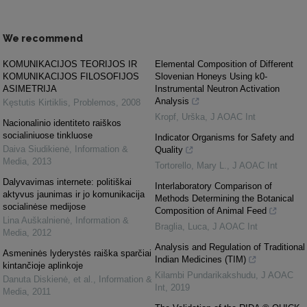
We recommend
KOMUNIKACIJOS TEORIJOS IR
Elemental Composition of Different
KOMUNIKACIJOS FILOSOFIJOS
Slovenian Honeys Using k0-
ASIMETRIJA
Instrumental Neutron Activation
Analysis
Kęstutis Kirtiklis
,
Problemos
,
2008
Kropf, Urška
,
J AOAC Int
Nacionalinio identiteto raiškos
socialiniuose tinkluose
Indicator Organisms for Safety and
Daiva Siudikienė
,
Information &
Quality
Media
,
2013
Tortorello, Mary L.
,
J AOAC Int
Dalyvavimas internete: politiškai
Interlaboratory Comparison of
aktyvus jaunimas ir jo komunikacija
Methods Determining the Botanical
socialinėse medijose
Composition of Animal Feed
Lina Auškalnienė
,
Information &
Braglia, Luca
,
J AOAC Int
Media
,
2012
Analysis and Regulation of Traditional
Asmeninės lyderystės raiška sparčiai
Indian Medicines (TIM)
kintančioje aplinkoje
Kilambi Pundarikakshudu
,
J AOAC
Danuta Diskienė, et al.
,
Information &
Int
,
2019
Media
,
2011