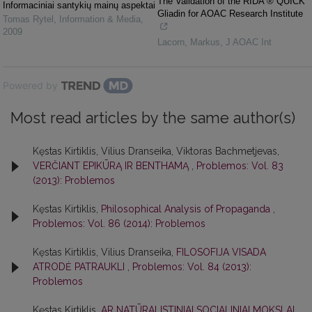
The Validation of the RIDA ® QUICK
Informaciniai santykių mainų aspektai
Gliadin for AOAC Research Institute
Tomas Rytel
,
Information & Media
,
2009
Lacorn, Markus
,
J AOAC Int
Powered by
Most read articles by the same author(s)
Kęstas Kirtiklis, Vilius Dranseika, Viktoras Bachmetjevas,
VERČIANT EPIKŪRĄ IR BENTHAMĄ
,
Problemos: Vol. 83
(2013): Problemos
Kęstas Kirtiklis,
Philosophical Analysis of Propaganda
,
Problemos: Vol. 86 (2014): Problemos
Kęstas Kirtiklis, Vilius Dranseika,
FILOSOFIJA VISADA
ATRODĖ PATRAUKLI
,
Problemos: Vol. 84 (2013):
Problemos
Kęstas Kirtiklis,
AR NATŪRALISTINIAI SOCIALINIAI MOKSLAI