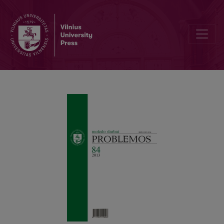
KONFERENCIJA IR LIETUVOS FILOSOFŲ DRAUGIJOS NAUJOS VAL