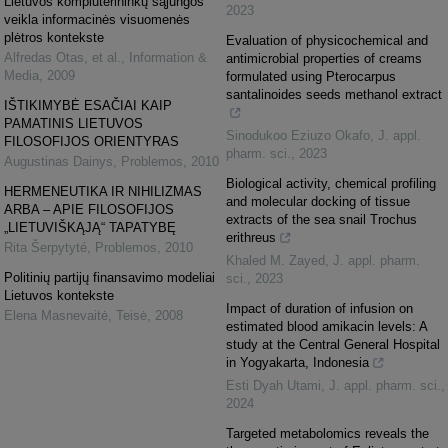
Lietuvos kompiuterininkų sąjungos
2023
veikla informacinės visuomenės
plėtros kontekste
Evaluation of physicochemical and
Alfredas Otas, et al.
,
Information &
antimicrobial properties of creams
Media
,
2009
formulated using Pterocarpus
santalinoides seeds methanol extract
IŠTIKIMYBĖ ESAČIAI KAIP
PAMATINIS LIETUVOS
Sinodukoo Eziuzo Okafo
,
J. appl.
FILOSOFIJOS ORIENTYRAS
pharm. sci.
,
2023
Augustinas Dainys
,
Problemos
,
2010
Biological activity, chemical profiling
HERMENEUTIKA IR NIHILIZMAS
and molecular docking of tissue
ARBA – APIE FILOSOFIJOS
extracts of the sea snail Trochus
„LIETUVIŠKĄJĄ“ TAPATYBĘ
erithreus
Rita Šerpytyté
,
Problemos
,
2010
Khaled M. Zayed
,
J. appl. pharm.
Politinių partijų finansavimo modeliai
sci.
,
2023
Lietuvos kontekste
Impact of duration of infusion on
Elena Masnevaitė
,
Teisė
,
2008
estimated blood amikacin levels: A
study at the Central General Hospital
in Yogyakarta, Indonesia
Esti Dyah Utami
,
J. appl. pharm. sci.
,
2024
Targeted metabolomics reveals the