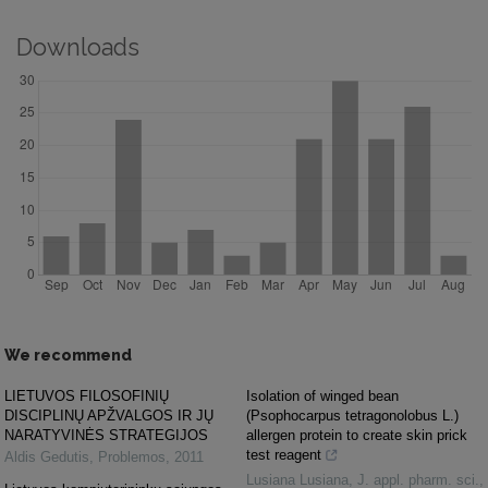
Downloads
We recommend
LIETUVOS FILOSOFINIŲ
Isolation of winged bean
DISCIPLINŲ APŽVALGOS IR JŲ
(Psophocarpus tetragonolobus L.)
NARATYVINĖS STRATEGIJOS
allergen protein to create skin prick
test reagent
Aldis Gedutis
,
Problemos
,
2011
Lusiana Lusiana
,
J. appl. pharm. sci.
,