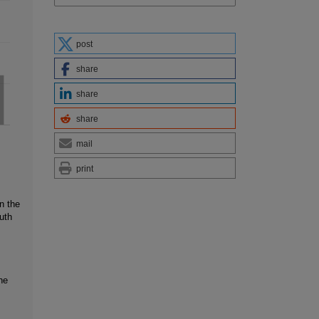
post
share
share
share
mail
print
n the
uth
he