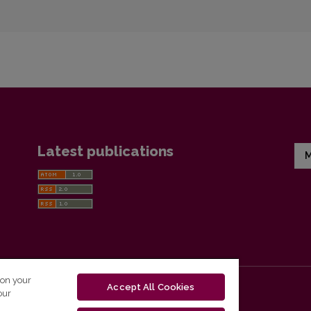
Latest publications
M
 on your
Accept All Cookies
our