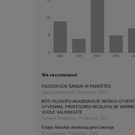
We recommend
FILOSOFIJOS ŠANSAI IR PARAŠTĖS
Daina Habdankaitė
,
Problemos
,
2012
BŪTI FILOSOFU AKADEMIJOJE REIŠKIA GYVENTI
GYVENIMĄ. PROFESORIŲ NICOLASĄ DE WARRE
VIJOLĖ VALINSKAITĖ
Žurnalas Problemos
,
Problemos
,
2017
Estijos filosofas disertaciją gina Lietuvoje
N. Lomanienė
,
Problemos
,
2003