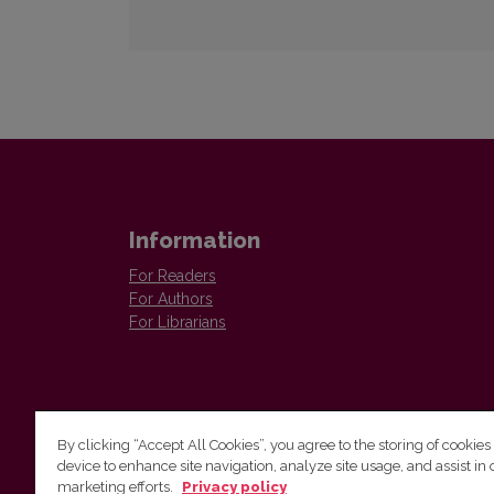
Information
For Readers
For Authors
For Librarians
By clicking “Accept All Cookies”, you agree to the storing of cookies
device to enhance site navigation, analyze site usage, and assist in 
Vilnius University Press
marketing efforts.
Privacy policy