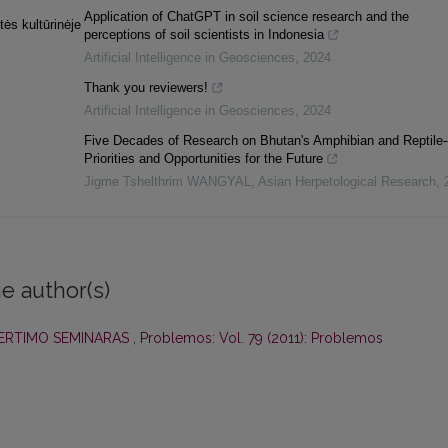
Application of ChatGPT in soil science research and the
tės kultūrinėje
perceptions of soil scientists in Indonesia
Artificial Intelligence in Geosciences
,
2024
Thank you reviewers!
Artificial Intelligence in Geosciences
,
2024
Five Decades of Research on Bhutan's Amphibian and Reptile-
Priorities and Opportunities for the Future
Jigme Tshelthrim WANGYAL
,
Asian Herpetological Research
,
e author(s)
ERTIMO SEMINARAS
,
Problemos: Vol. 79 (2011): Problemos