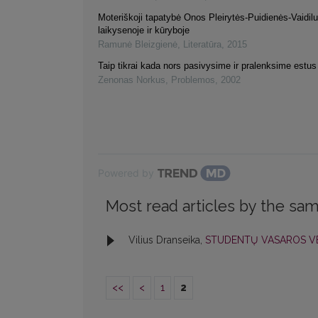
Moteriškoji tapatybė Onos Pleirytės-Puidienės-Vaidilu
laikysenoje ir kūryboje
Ramunė Bleizgienė
,
Literatūra
,
2015
Taip tikrai kada nors pasivysime ir pralenksime estus
Zenonas Norkus
,
Problemos
,
2002
Powered by
Most read articles by the sam
Vilius Dranseika,
STUDENTŲ VASAROS V
<<
<
1
2