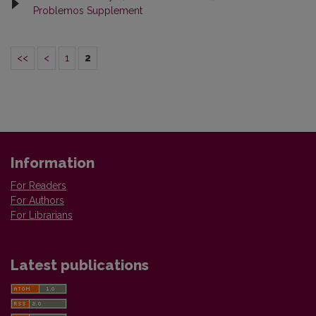
Problemos Supplement
<<
<
1
2
Information
For Readers
For Authors
For Librarians
Latest publications