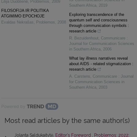
Lilija Duoblienė
,
Problemos
,
2009
Southern Africa
,
2019
FILOSOFIJA IR POLITIKA
Exploring transcendence of the
ATGIMIMO EPOCHOJE
quantum self and consciousness
Evaldas Nekrašas
,
Problemos
,
2008
through communication symbols :
research article
R. Bezuidenhout
,
Communicare :
Journal for Communication Sciences
in Southern Africa
,
2006
What lay illness narratives reveal
about AIDS - related stigmatization :
research article
A. Carstens
,
Communicare : Journal
for Communication Sciences in
Southern Africa
,
2003
Powered by
Most read articles by the same author(s)
Jolanta Saldukaitytė,
Editor‘s Foreword
,
Problemos: 2022: