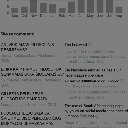
We recommend
AR ĮVEIKIAMAS FILOSOFINIS
The last word
PESIMIZMAS?
K.G. Tomaselli
,
Communicare :
Tomas Kačerauskas
,
Problemos
,
Journal for Communication Sciences
2005
in Southern Africa
,
1999
ETIKA KAIP PIRMOJI FILOSOFIJA:
Die klassieke retoriek as basis vir
SENAMADIŠKA AR ŠIUOLAIKIŠKA?
hedendaagse openbare
Skirmantas Jankauskas
,
Problemos
,
spraakkommunikasieleerinhoude
2006
F.H. Terblanche
,
Communicare :
Journal for Communication Sciences
GILLES’IS DELEUZE’AS:
in Southern Africa
,
1989
FILOSOFIJOS SAMPRATA
Laura Junutytė
,
Problemos
,
2010
The use of South African languages
by youth on social media : the case of
FOUCAULT IDĖJŲ SKLAIDA
Limpopo Province
ŠVIETIME: DISCIPLINUOJANČIOS
Edgar Malatji
,
Communicare : Journal
MOKYKLOS DEMASKAVIMAS
for Communication Sciences in