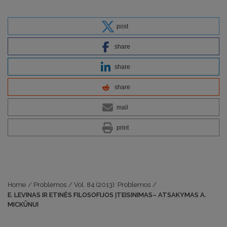
post
share
share
share
mail
print
Home
/
Problemos
/
Vol. 84 (2013): Problemos
/
E. LEVINAS IR ETINĖS FILOSOFIJOS ĮTEISINIMAS– ATSAKYMAS A.
MICKŪNUI