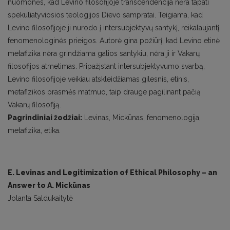
nuomonės, kad Levino filosofijoje trans­cendencija nėra tapati
spekuliatyviosios teologijos Dievo sampratai. Teigiama, kad
Levino filosofijoje ji nurodo į intersubjektyvų santykį, reikalaujantį
fenomenologinės prieigos. Autorė gina požiūrį, kad Levi­no etinė
metafizika nėra grindžiama galios santykiu, nėra ji ir Vakarų
filosofijos atmetimas. Pripažįstant intersubjektyvumo svarbą,
Levino filosofijoje veikiau atskleidžiamas gilesnis, etinis,
metafizikos prasmės matmuo, taip drauge pagilinant pačią
Vakarų filosofiją.
Pagrindiniai žodžiai:
Levinas, Mickūnas, fenomenologija,
metafizika, etika.
E. Levinas and Legitimization of Ethical Philosophy – an
Answer to A. Mickūnas
Jolanta Saldukaitytė