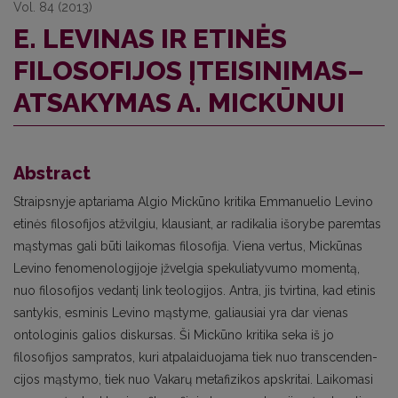
Vol. 84 (2013)
E. LEVINAS IR ETINĖS
FILOSOFIJOS ĮTEISINIMAS–
ATSAKYMAS A. MICKŪNUI
Abstract
Straipsnyje aptariama Algio Mickūno kritika Emmanuelio Levino
etinės filosofijos atžvilgiu, klausiant, ar radikalia išorybe paremtas
mąstymas gali būti laikomas filosofija. Viena vertus, Mickūnas
Levino fenomenologijoje įžvelgia spekuliatyvumo momentą,
nuo filosofijos vedantį link teologijos. An­tra, jis tvirtina, kad etinis
santykis, esminis Levino mąstyme, galiausiai yra dar vienas
ontologinis galios diskursas. Ši Mickūno kritika seka iš jo
filosofijos sampratos, kuri atpalaiduojama tiek nuo transcenden­
cijos mąstymo, tiek nuo Vakarų metafizikos apskritai. Laikomasi