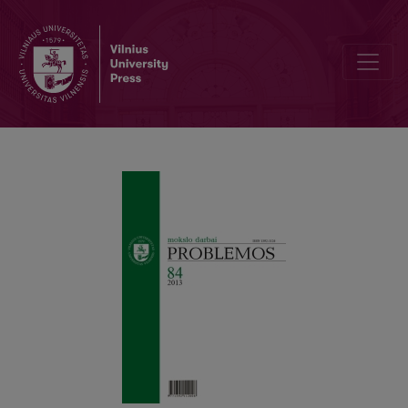
E. LEVINAS IR ETINĖS FILOSOFIJOS ĮTEISINIMAS– ATSAKYMAS A. 