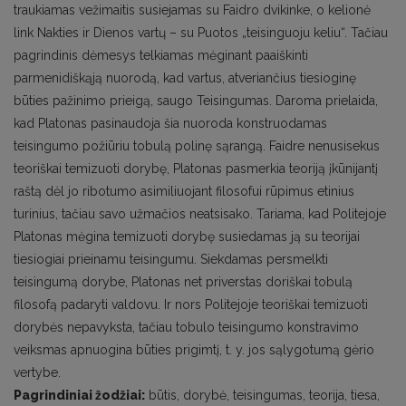
traukiamas vežimaitis susiejamas su Faidro dvikinke, o kelionė
link Nakties ir Dienos vartų – su Puotos „teisinguoju keliu“. Tačiau
pagrindinis dėmesys telkiamas mėginant paaiškinti
parmenidiškąją nuorodą, kad vartus, atveriančius tiesioginę
būties pažinimo prieigą, saugo Teisingumas. Daroma prielaida,
kad Platonas pasinaudoja šia nuoroda konstruodamas
teisingumo požiūriu tobulą polinę sąrangą. Faidre nenusisekus
teoriškai temizuoti dorybę, Platonas pasmerkia teoriją įkūnijantį
raštą dėl jo ribotumo asimiliuojant filosofui rūpimus etinius
turinius, tačiau savo užmačios neatsisako. Tariama, kad Politejoje
Platonas mėgina temizuoti dorybę susiedamas ją su teorijai
tiesiogiai prieinamu teisingumu. Siekdamas persmelkti
teisingumą dorybe, Platonas net priverstas doriškai tobulą
filosofą padaryti valdovu. Ir nors Politejoje teoriškai temizuoti
dorybės nepavyksta, tačiau tobulo teisingumo konstravimo
veiksmas apnuogina būties prigimtį, t. y. jos sąlygotumą gėrio
vertybe.
Pagrindiniai žodžiai:
būtis, dorybė, teisingumas, teorija, tiesa,