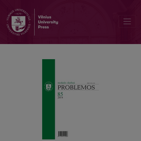
PARMENIDAS: TEISINGUMAS KAIP RAKTAS Į BŪTIES PRIGIMTĮ