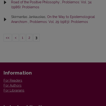
Road of the Positive Philosophy
,
Problemos: Vol. 34
(1986): Problemos
Skirmantas Jankauskas,
On the Way to Epistemological
Anarchism
,
Problemos: Vol. 29 (1983): Problemos
<<
<
1
2
3
Information
For Readers
For Authors
For Librarians