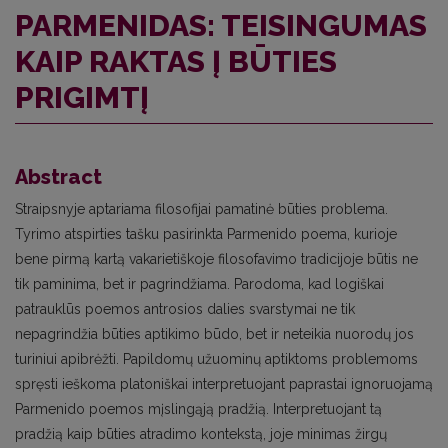
PARMENIDAS: TEISINGUMAS
KAIP RAKTAS Į BŪTIES
PRIGIMTĮ
Abstract
Straipsnyje aptariama filosofijai pamatinė būties problema.
Tyrimo atspirties tašku pasirinkta Parmenido poema, kurioje
bene pirmą kartą vakarietiškoje filosofavimo tradicijoje būtis ne
tik paminima, bet ir pagrindžiama. Parodoma, kad logiškai
patrauklūs poemos antrosios dalies svarstymai ne tik
nepagrindžia būties aptikimo būdo, bet ir neteikia nuorodų jos
turiniui apibrėžti. Papildomų užuominų aptiktoms problemoms
spręsti ieškoma platoniškai interpretuojant paprastai ignoruojamą
Parmenido poemos mįslingąją pradžią. Interpretuojant tą
pradžią kaip būties atradimo kontekstą, joje minimas žirgų