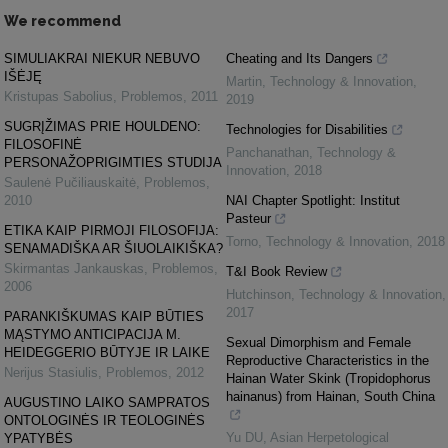
We recommend
SIMULIAKRAI NIEKUR NEBUVO
Cheating and Its Dangers
IŠĖJĘ
Martin
,
Technology & Innovation
,
Kristupas Sabolius
,
Problemos
,
2011
2019
SUGRĮŽIMAS PRIE HOULDENO:
Technologies for Disabilities
FILOSOFINĖ
Panchanathan
,
Technology &
PERSONAŽOPRIGIMTIES STUDIJA
Innovation
,
2018
Saulenė Pučiliauskaitė
,
Problemos
,
2010
NAI Chapter Spotlight: Institut
Pasteur
ETIKA KAIP PIRMOJI FILOSOFIJA:
Torno
,
Technology & Innovation
,
2018
SENAMADIŠKA AR ŠIUOLAIKIŠKA?
Skirmantas Jankauskas
,
Problemos
,
T&I Book Review
2006
Hutchinson
,
Technology & Innovation
,
2017
PARANKIŠKUMAS KAIP BŪTIES
MĄSTYMO ANTICIPACIJA M.
Sexual Dimorphism and Female
HEIDEGGERIO BŪTYJE IR LAIKE
Reproductive Characteristics in the
Nerijus Stasiulis
,
Problemos
,
2012
Hainan Water Skink (Tropidophorus
hainanus) from Hainan, South China
AUGUSTINO LAIKO SAMPRATOS
ONTOLOGINĖS IR TEOLOGINĖS
Yu DU
,
Asian Herpetological
YPATYBĖS