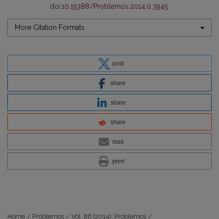
doi:
10.15388/Problemos.2014.0.3945
.
More Citation Formats
post
share
share
share
mail
print
Home
/
Problemos
/
Vol. 86 (2014): Problemos
/