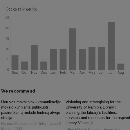
Downloads
We recommend
Lietuvos mokslininkų komunikacija:
Visioning and strategising for the
mokslo kūriniams publikuoti
University of Namibia Library :
pasirenkamų mokslo leidinių atvejo
planning the Library's facilities,
studija
services and resources for the aspired
Library Vision
Renata Matkevičienė
,
Information &
Media
,
2009
Ellen Ndeshi Namhila
,
Innovation :