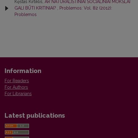
Kęstas Kirtiklis,
AR NATŪRALISTINIAI SOCIALINIAI MOKSLAI
GALI BŪTI KRITINIAI?
,
Problemos: Vol. 82 (2012):
Problemos
Information
For Readers
For Authors
For Librarians
Latest publications