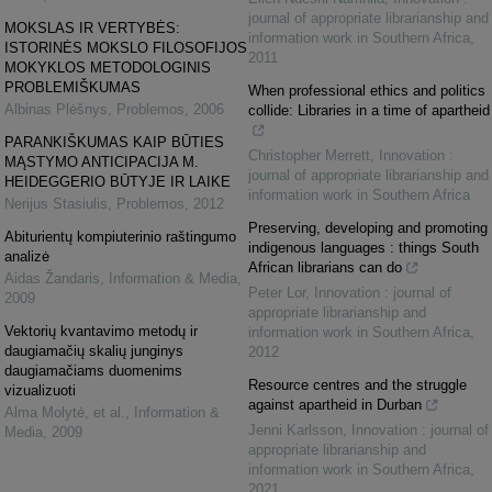
journal of appropriate librarianship and
MOKSLAS IR VERTYBĖS:
information work in Southern Africa
,
ISTORINĖS MOKSLO FILOSOFIJOS
2011
MOKYKLOS METODOLOGINIS
PROBLEMIŠKUMAS
When professional ethics and politics
Albinas Plėšnys
,
Problemos
,
2006
collide: Libraries in a time of apartheid
PARANKIŠKUMAS KAIP BŪTIES
Christopher Merrett
,
Innovation :
MĄSTYMO ANTICIPACIJA M.
journal of appropriate librarianship and
HEIDEGGERIO BŪTYJE IR LAIKE
information work in Southern Africa
Nerijus Stasiulis
,
Problemos
,
2012
Preserving, developing and promoting
Abiturientų kompiuterinio raštingumo
indigenous languages : things South
analizė
African librarians can do
Aidas Žandaris
,
Information & Media
,
Peter Lor
,
Innovation : journal of
2009
appropriate librarianship and
Vektorių kvantavimo metodų ir
information work in Southern Africa
,
daugiamačių skalių junginys
2012
daugiamačiams duomenims
Resource centres and the struggle
vizualizuoti
against apartheid in Durban
Alma Molytė, et al.
,
Information &
Jenni Karlsson
,
Innovation : journal of
Media
,
2009
appropriate librarianship and
information work in Southern Africa
,
2021