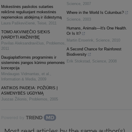
Science
,
2007
Mokestinės paskolos sutarties
reikšmė reguliuojant mokestinės
Where in the World Is Columbus?
nepriemokos atidėjimą ir išdėstymą
Science
,
2003
Laura Paškevičienė
,
Teisė
,
2011
Humans, Animals—It's One Health.
TOMO AKVINIEČIO SIEKIS
Or Is It?
ĮVARDYTI AMŽINYBĘ
Martin Enserink
,
Science
,
2010
Povilas Aleksandravičius
,
Problemos
,
2011
A Second Chance for Rainforest
Biodiversity
Daugiaplatformės programinės ir
Erik Stokstad
,
Science
,
2008
sisteminės įrangos kūrimo priemonės
koncepcija
Mindaugas Vidmantas, et al.
,
Information & Media
,
2009
ANTIKOS PAIDEIA: POŽIŪRIS Į
ASMENYBĖS UGDYMĄ
Juozas Žilionis
,
Problemos
,
2005
Powered by
Most read articles by the same author(s)