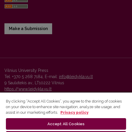
Make a Submission
Vilnius University Press
Tel. +370 5 268 7184, E-mail:
info@leidykla.vu.lt
9 Saulėtekis av., LT10222 Vilnius
https://www.leidykla.vu.lt
By clicking “Accept All Cookies”, you agree to the storing of cookies
on your device to enhance site navigation, analyze site usage, and
Vilnius University Press platform and metadata are distributed by
assist in our marketing efforts.
Privacy policy
Creative Commons International License
.
Accept All Cookies