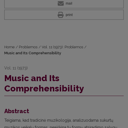
mail
print
Home
/
Problemos
/
Vol. 11 (1973): Problemos
/
Music and Its Comprehensibility
Vol. 11 (1973)
Music and Its
Comprehensibility
Abstract
Teigiama, kad tradicinė muzikologija, analizuodama sukurtų
muzikos veikalų formas, neaiškina tų formų atsiradimo sąlygų.