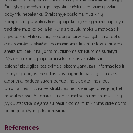
Šių sąlygų aprašymui jos sąvokų ir išskirtų muzikinių įvykių
požymių nepakanka. Straipsnyje dėstoma muzikinių
komponentų sąveikos koncepcija, kurioje mėginama papildyti
tradicinę muzikologiją kai kuriais tiksliųjų mokslų metodais ir
sąvokomis. Matematinių metodų pritaikymas įgalina naudotis
elektroninėmis skaičiavimo mašinomis tiek muzikos kūriniams
analizuoti, tiek ir naujoms muzikinėms struktūroms sudaryti.
Dėstomoji koncepcija remiasi kai kuriais akustikos ir
psichofiziologijos pasiekimais, sistemų analizės, informacijos ir
tikimybių teorijos metodais. Jos pagrindu parengti sintezės
algoritmai padeda sukomponuoti ne tik diatonines, bet
chromatines muzikines struktūras ne tik vienoje tonacijoje, bet ir
moduliacijose. Autoriaus siūlomas metodas remiasi muzikinių
įvykių statistika, siejama su pasirinktoms muzikinėms sistemoms
būdingų požymių eksponavimu.
References