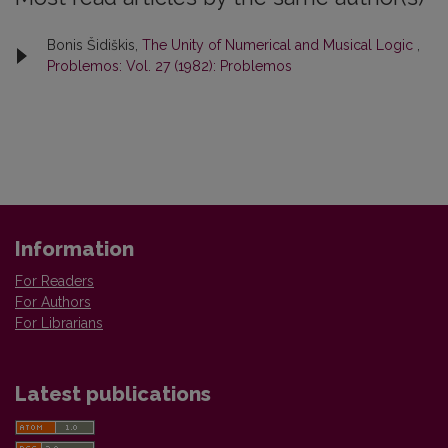
Bonis Šidiškis,
The Unity of Numerical and Musical Logic
,
Problemos: Vol. 27 (1982): Problemos
Information
For Readers
For Authors
For Librarians
Latest publications