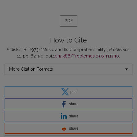
PDF
How to Cite
Šidiškis, B. (1973) “Music and Its Comprehensibility”,
Problemos
,
11, pp. 82–90. doi:
10.15388/Problemos.1973.11.5510
.
More Citation Formats
post
share
share
share